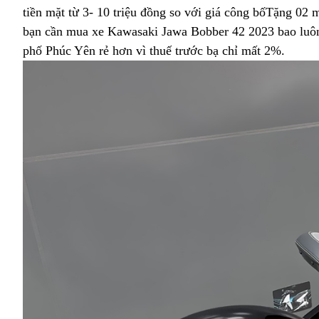
tiền mặt từ 3- 10 triệu đồng so với giá công bố
thương
Tặng 02 m
bạn cần mua xe Kawasaki Jawa Bobber 42 2023
hiệu
thảo
bao luôn
phố
Jawa
Phúc Yên rẻ hơn vì thuế trước bạ chỉ mất 2%
luận
Jawa
.
42
Bobber
khuyến
42
mãi
bán
tại
giá
Phúc
xịn
Yên
tại
Phúc
Yên