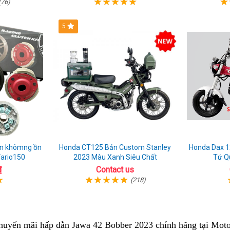
(76)
5
ền khômng ồn
Honda CT125 Bản Custom Stanley
Honda Dax 125 2024 
Vario150
2023 Màu Xanh Siêu Chất
Tứ Q
₫
Contact us
(218)
khuyến mãi
siêu
hấp dẫn Jawa 42 Bobber 2023 chính hãng tại Mot