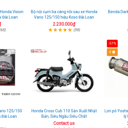
 Honda Vision
Bộ nội cụm ba càng nồi sau xe Honda
Benda Dark
ừ Đài Loan
Vario 125/150 hiệu Koso Đài Loan
₫
2.230.000₫
(65)
(59)
-57%
4
ario 125/150
Honda Cross Cub 110 Sản Xuất Nhật
Lon pô Yoshi
 Đài Loan
Bản, Siêu Ngầu Siêu Chất
lý
Contact us