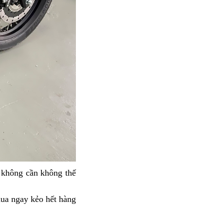
không cần không thế
ua ngay kẻo hết hàng
tiêu
chuẩn