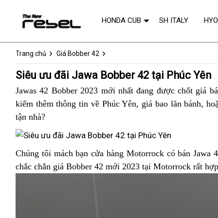
HONDA CUB
SH ITALY
HY
Trang chủ
Giá Bobber 42
Siêu ưu đãi Jawa Bobber 42 tại Phúc Yên
Jawas 42 Bobber 2023 mới nhất đang được chốt giá bá
kiếm thêm thông tin về Phúc Yên,
hàng
giá bao lăn bánh,
thẻ
Jaw
hoặ
tận nhà?
nhái
bảo
42
dưỡ
khu
mãi
Mỹ
Jawa
Chúng tôi
Jawa
mách bạn cửa hàng Motorrock có bán Jawa 42 
tại
Bobber
chắc chắn giá Bobber 42 mới 2023 tại Motorrock rất hợp 
Bobber
Phú
42
42
Yê
bán
ở
giá
Phúc