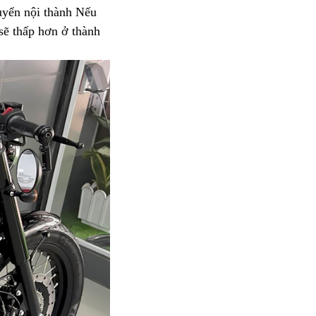
yển nội thành
bình
Nếu
 sẽ thấp hơn ở thành
luận