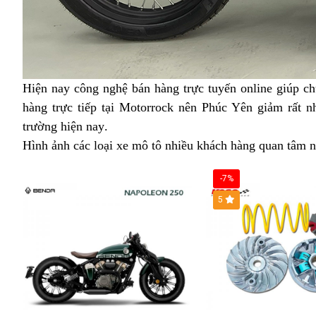
Hiện nay
cruiser
công nghệ bán hàng trực tuyến
Jawa
online
đổi
giúp chú
hàng trực tiếp
Jawa
tại Motorrock
bỏ
nên Phúc Yên giảm rất nh
Bobber
trả
trường hiện nay
Bobber
Jawa
giá
.
sỉ
42
Hình ảnh
chất
các loại xe mô tô
42
42
bán
bảo
nhiều khách hàng quan tâm
giá
J
n
lượng
ở
khuyến
hành
mới
B
-7%
Phúc
mãi
hôm
4
5
Yên
tại
nay
b
giá
Phúc
tại
g
rẻ
Yên
Phúc
x
Yên
tạ
P
Y