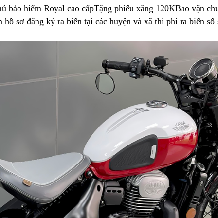
ủ bảo hiểm Royal
thị
nhập
cao cấpTặng phiếu xăng 120K
đổi
Bao vận chu
 hồ sơ đăng ký ra biển
khẩu
Jawa
tại các huyện và xã thì phí ra biển số
trả
Nhật
Bobber
42
giá
mới
hôm
nay
tại
Phúc
Yên