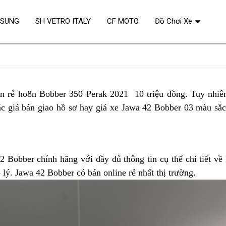
OSUNG
SH VETRO ITALY
CF MOTO
Đồ Chơi Xe
n rẻ ho8n Bobber 350 Perak 2021 10 triệu đồng.
ở
Tuy nhiê
a
c giá bán giao hồ sơ hay
Jawa
giá xe Jawa 42 Bobber 03 màu sắc
đâu
42
ng
yến
khuyến
mãi
Bobber chính hãng với đầy đủ thông tin cụ thể chi tiết về
tại
lý. Jawa 42 Bobber có bán online rẻ nhất thị trường
xuất
.
c
Phúc
hàng
n
Yên