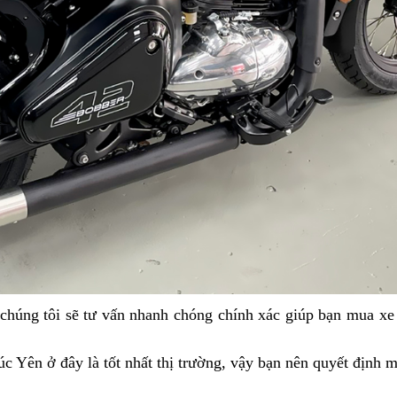
hàng
chúng tôi sẽ tư vấn nhanh chóng chính xác giúp bạn
Jawa
mua xe 
nhập
42
 Yên ở đây là tốt nhất thị trường,
khẩu
có
vậy bạn nên
Jawa
quyết định m
khuyến
chính
hướng
42
mãi