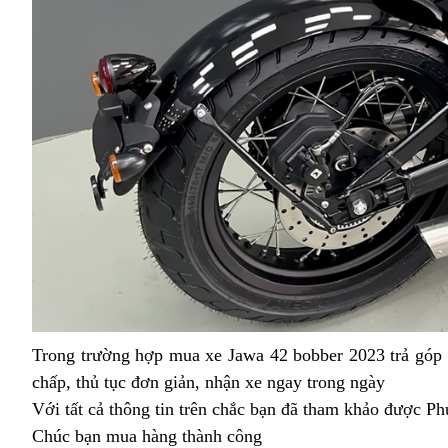
Trong trường hợp
Jawa
mua xe Jawa 42 bobber 2023 trả góp
chấp,
chợ
thủ tục đơn giản,
42
kho
nhận xe ngay trong ngày
thanh
Với tất cả thông tin trên
khuyến
hàng
Jawa
bảo
chắc bạn đã tham khảo được Phúc
lý
Chúc bạn mua hàng thành công
mãi
Bobber
hành