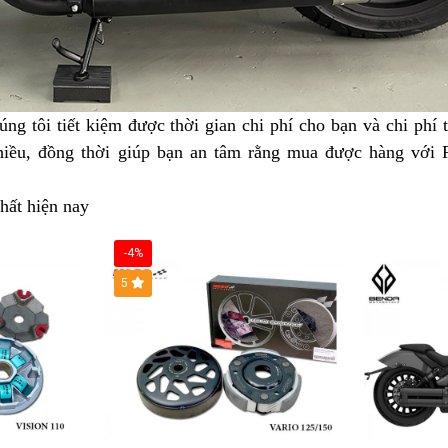
ng tôi tiết kiệm
báo
được thời gian
thay
chi phí cho bạn
Jawa
và chi phí 
iều,
chạy
đồng thời giúp bạn
giá
Jawa
an tâm rằng mua được
nhớt
42
kết
hàng
hàng
với P
liên
Bobber
khuyến
luận
thùng
awa
hất hiện nay
tục
vệ
42
mãi
obber
sinh
bán
tại
-4%
2
giá
Phúc
5
án
xịn
Yên
iá
tại
ịn
Phúc
i
Yên
húc
ên