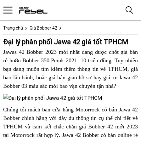
Trang chủ
Giá Bobber 42
Đại lý phân phối Jawa 42 giá tốt TPHCM
Jawas 42 Bobber 2023 mới nhất đang được chốt giá bán
rẻ ho8n Bobber 350 Perak 2021 10 triệu đồng.
tiêu
Tuy nhiên
bạn đang muốn tìm kiếm thêm thông tin về TPHCM,
chuẩn
cung
giá
bao lăn bánh,
mới
mua
hoặc giá bán giao hồ sơ hay
Jawa
giá xe Jawa 42
Việt
cấp
Bobber 03 màu sắc mới bao vận chuyển tận nhà?
nhất
Jawa
42
Nam
42
nhập
cực
khẩu
cửa
biker
Chúng tôi
Jawa
mách bạn cửa hàng Motorrock có bán Jawa 42
xịn
tại
hàng
TPHCM
Bobber chính hãng với đầy đủ thông tin cụ thể chi tiết về
42
năm
TPHCM
nào
lái
TPHCM và cam kết chắc chắn giá Bobber 42 mới 2023
đẹp
nay
bán
Jawa
tại Motorrock rất hợp lý. Jawa 42 Bobber có bán online rẻ
cổ