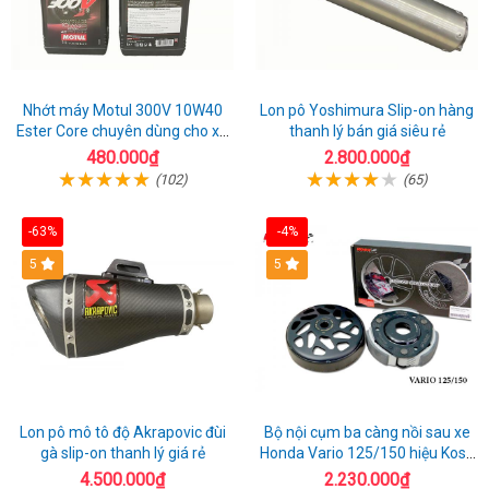
Nhớt máy Motul 300V 10W40
Lon pô Yoshimura Slip-on hàng
Ester Core chuyên dùng cho xe
thanh lý bán giá siêu rẻ
mô tô phân khối lớn
480.000₫
2.800.000₫
(102)
(65)
-63%
-4%
5
5
Lon pô mô tô độ Akrapovic đùi
Bộ nội cụm ba càng nồi sau xe
gà slip-on thanh lý giá rẻ
Honda Vario 125/150 hiệu Koso
Đài Loan
4.500.000₫
2.230.000₫