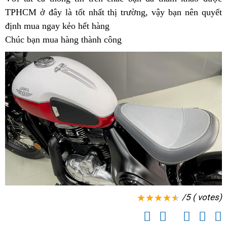
TPHCM ở đây là tốt nhất thị trường,
42
xin
link
vậy bạn nên
liền
mua
quyết
42
định mua ngay kẻo hết hàng
đẹp
số
web
Jawa
Chúc bạn mua hàng thành công
cổ
42
cực
xịn
năm
nay
/5 ( votes)