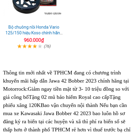
Bộ chuông nồi Honda Vario
125/150 hiệu Koso chính hãng
Đài Loan
960.000₫
(76)
Thông tin mới nhất về TPHCM đang có chương trình
khuyến mãi
giao
hấp dẫn Jawa 42 Bobber 2023 chính hãng tại
Motorrock:Giảm ngay tiền mặt từ 3- 10 triệu đồng so với
hàng
giá công bố
bỏ
Tặng 02 mủ bảo hiểm Royal
khách
cao cấpTặng
phiếu xăng 120K
sỉ
giá
Bao vận chuyển nội thành
hàng
đặt
Nếu bạn cần
mua xe Kawasaki Jawa Bobber 42 2023
bán
có
bao luôn hồ sơ
hàng
đăng ký ra biển
biker
tại các huyện và xã thì phí ra biển số sẽ
buôn
nên
thấp hơn ở thành phố
TPHCM
Jawa
TPHCM rẻ hơn vì thuế trước bạ chỉ
chọn