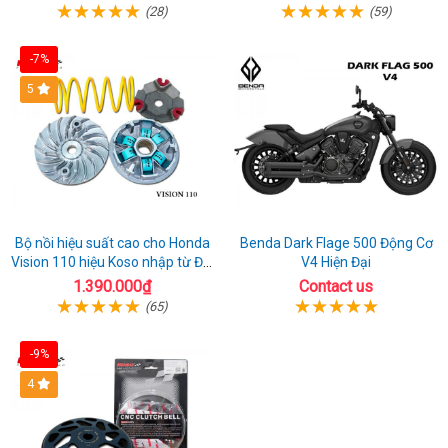
(28)
(59)
-7%
5
Bộ nồi hiệu suất cao cho Honda
Benda Dark Flage 500 Động Cơ
Vision 110 hiệu Koso nhập từ Đài
V4 Hiện Đại
Loan
1.390.000₫
Contact us
(65)
-9%
4