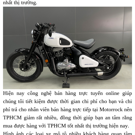
giá
42
nhất thị trường
hàng
.
rẻ
nhập
nhất?
khẩu
chính
ngạch
từ
Thái
Hiện nay
theo
công nghệ bán hàng trực tuyến
Jawa
online
tặng
giúp
chúng tôi tiết kiệm
yêu
theo
được thời gian
không
chi phí cho bạn
42
biker
và chi
quà
phí trả cho nhân viên bán hàng trực tiếp
cầu
yêu
hư
Jawa
tại Motorrock
đẹp
TPHC
lưu
bảo
nên
TPHCM giảm rất nhiều,
cầu
giá
đồng thời giúp bạn
vặt
42
cổ
Jawa
an tâm rằng
lái
niệm
hành
mua được
to
hàng
xe
với TPHCM tốt nhất thị trường hiện nay
cạnh
đẹp
42
Jawa
bik
giá
.
Hình ảnh
dịch
các loại xe mô tô
xài
tranh
kiểm
nhiều khách hàng quan tâm
cổ
đẹp
42
T
xuấ
J