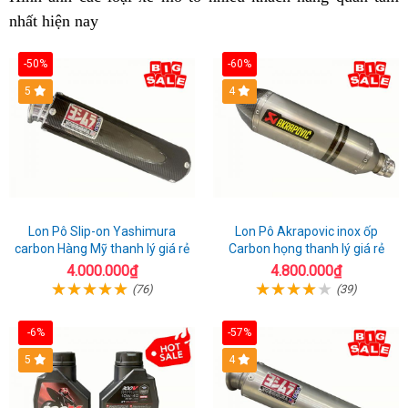
nhất hiện nay
vụ
giao
lướt
tra
cổ
lái
xư
4
hàng
Ja
đ
-50%
-60%
42
c
5
4
Lon Pô Slip-on Yashimura
Lon Pô Akrapovic inox ốp
carbon Hàng Mỹ thanh lý giá rẻ
Carbon họng thanh lý giá rẻ
4.000.000₫
4.800.000₫
(76)
(39)
-6%
-57%
5
4