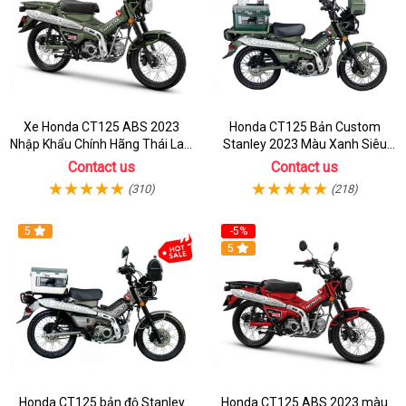
Xe Honda CT125 ABS 2023
Honda CT125 Bản Custom
Nhập Khẩu Chính Hãng Thái Lan,
Stanley 2023 Màu Xanh Siêu
Đủ Phụ Kiện Đồ Chơi
Chất
Contact us
Contact us
(310)
(218)
5
-5%
5
Honda CT125 bản độ Stanley
Honda CT125 ABS 2023 màu