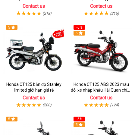
Chất
bán online giá rẻ
Contact us
Contact us
(218)
(215)
5
-5%
5
Honda CT125 bản độ Stanley
Honda CT125 ABS 2023 màu
limited giới hạn giá rẻ
đỏ, xe nhập khẩu Hải Quan chính
ngạch
Contact us
Contact us
(200)
(124)
5
-5%
5