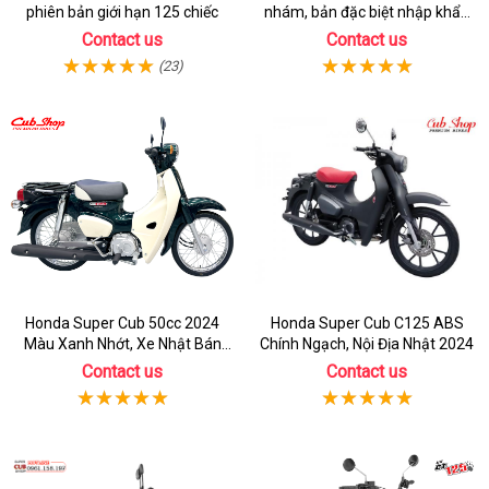
phiên bản giới hạn 125 chiếc
nhám, bản đặc biệt nhập khẩu
Thái lan
Contact us
Contact us
(23)
Honda Super Cub 50cc 2024
Honda Super Cub C125 ABS
Màu Xanh Nhớt, Xe Nhật Bán
Chính Ngạch, Nội Địa Nhật 2024
Chạy Nhất
Contact us
Contact us