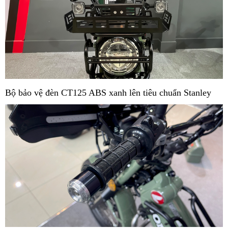
Bộ bảo vệ đèn CT125 ABS xanh lên tiêu chuẩn Stanley