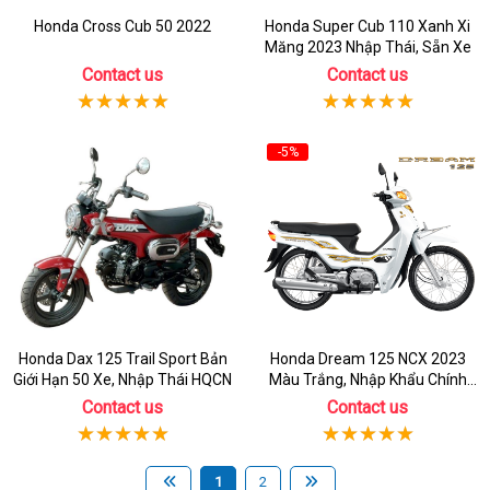
Honda Cross Cub 50 2022
Honda Super Cub 110 Xanh Xi
Măng 2023 Nhập Thái, Sẵn Xe
Contact us
Contact us
-5%
Honda Dax 125 Trail Sport Bản
Honda Dream 125 NCX 2023
Giới Hạn 50 Xe, Nhập Thái HQCN
Màu Trắng, Nhập Khẩu Chính
Hãng
Contact us
Contact us
1
2