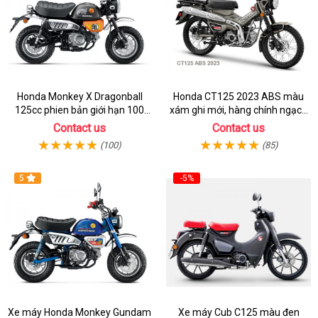
Honda Monkey X Dragonball
Honda CT125 2023 ABS màu
125cc phien bản giới hạn 100
xám ghi mới, hàng chính ngạch
chiếc từ 2 ký ức huyền thoại
giá tốt nhất thị trường
Contact us
Contact us
(100)
(85)
5
-5%
Xe máy Honda Monkey Gundam
Xe máy Cub C125 màu đen