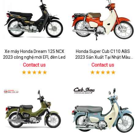
Xe máy Honda Dream 125 NCX
Honda Super Cub C110 ABS
2023 công nghệ mới EFI, đèn Led
2023 Sản Xuất Tại Nhật Màu
Cam
Contact us
Contact us