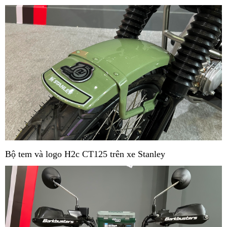
Bộ tem và logo H2c CT125 trên xe Stanley