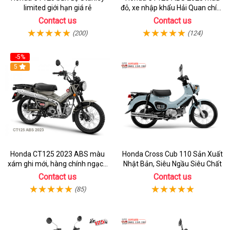
limited giới hạn giá rẻ
đỏ, xe nhập khẩu Hải Quan chính
ngạch
Contact us
Contact us
(200)
(124)
-5%
5
Honda CT125 2023 ABS màu
Honda Cross Cub 110 Sản Xuất
xám ghi mới, hàng chính ngạch
Nhật Bản, Siêu Ngầu Siêu Chất
giá tốt nhất thị trường
Contact us
Contact us
(85)