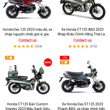
Honda Dax 125 2023 màu đỏ, xe
Xe Honda CT125 ABS 2023
nhập nguyên chiếc giá rẻ, giao
Nhập Khẩu Chính Hãng Thái Lan,
hồ sơ ngay
Đủ Phụ Kiện Đồ Chơi
Contact us
Contact us
(324)
(310)
5
-2%
5
Honda CT125 Bản Custom
Xe Honda Dax ST125 2023
Stanley 2023 Màu Xanh Siêu
Phanh ABS, xe nhập chính hãng,