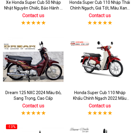
Xe Honda Super Cub 50 Nhập
Honda Super Cub 110 Nhập Thái
Nhật Nguyên Chiếc, Bảo Hành 3
Chính Ngạch, Giá Tốt, Màu Xanh
Năm
Rêu
Contact us
Contact us
Dream 125 NXC 2024 Màu Đỏ,
Honda Super Cub 110 Nhập
Sang Trọng, Cao Cấp
Khẩu Chính Ngạch 2022 Mẫu
Mới
Contact us
Contact us
-13%