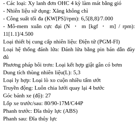
- Các loại: Xy lanh đơn OHC 4 kỳ làm mát bằng gió
- Nhiên liệu sử dụng: Xăng không chì
- Công suất tối đa (KW[PS]/rpm): 6,5[8,8]/7.000
- Mô-mem xuắn cực đại (N ・ m [kgf ・ m] / rpm):
11[1.1]/4.500
Loại thiết bị cung cấp nhiên liệu: Điện tử (PGM-FI)
Loại hệ thống đánh lửa: Đánh lửa bằng pin bán dẫn đày
đủ
Phương pháp bôi trơn: Loại kết hợp giật gân có bơm
Dung tích thùng nhiên liệu(L): 5,3
Loại ly hợp: Loại lò xo cuộn nhiều tấm ướt
Truyền động: Luôn chia lưới quay lại 4 bước
Góc bánh xe (độ): 27
Lốp xe trước/sau: 80/90-17M/C44P
Phanh trước: Đĩa thủy lực (ABS)
Phanh sau: Đĩa thủy lực