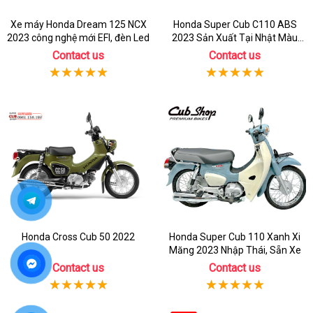
Xe máy Honda Dream 125 NCX
Honda Super Cub C110 ABS
2023 công nghệ mới EFI, đèn Led
2023 Sản Xuất Tại Nhật Màu
Cam
Contact us
Contact us
Honda Cross Cub 50 2022
Honda Super Cub 110 Xanh Xi
Măng 2023 Nhập Thái, Sẵn Xe
Contact us
Contact us