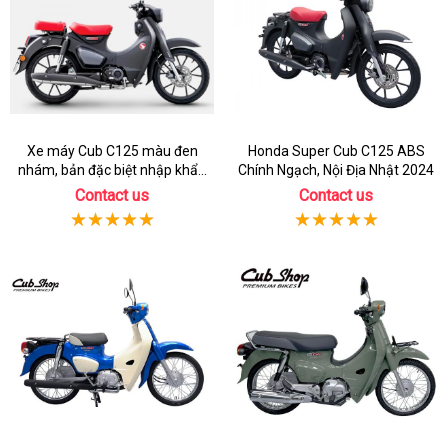
Xe máy Cub C125 màu đen
Honda Super Cub C125 ABS
nhám, bản đặc biệt nhập khẩu
Chính Ngạch, Nội Địa Nhật 2024
Thái lan
Contact us
Contact us