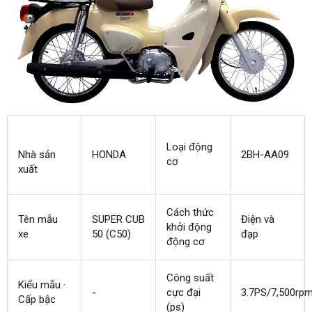
Loại động
Nhà sản
HONDA
2BH-AA09
cơ
xuất
Cách thức
Tên mẫu
SUPER CUB
Điện và
khởi động
xe
50 (C50)
đạp
động cơ
Công suất
Kiểu mẫu ·
-
cực đại
3.7PS/7,500rp
Cấp bậc
(ps)