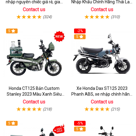
nhập nguyên chiếc giá rẻ, giao
Nhập Khẩu Chính Hãng Thái Lan,
hồ sơ ngay
Đủ Phụ Kiện Đồ Chơi
Contact us
Contact us
(324)
(310)
5
-2%
5
Honda CT125 Bản Custom
Xe Honda Dax ST125 2023
Stanley 2023 Màu Xanh Siêu
Phanh ABS, xe nhập chính hãng,
Chất
bán online giá rẻ
Contact us
Contact us
(218)
(215)
5
-5%
5