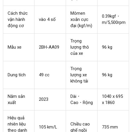
Cách thức
Mômen
0.39kgf・
vận hành
vào 4 số
xoắn cực
m/5,500rpm
động cơ
đại (kgf/m)
Trọng
Mẫu xe
2BH-AA09
lượng thô
96 kg
của xe
Trọng
Dung tích
49 cc
lượng xe
96 kg
không tải
Năm sản
Dài・
1040 x 695
2023
xuất
Cao・Rộng
x 1860
Hiệu quả
nhiên liệu
Chiều cao
105 km/L
735 mm
theo danh
ghế ngồi