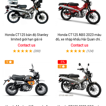
Honda CT125 bản độ Stanley
Honda CT125 ABS 2023 màu
limited giới hạn giá rẻ
đỏ, xe nhập khẩu Hải Quan chính
ngạch
Contact us
Contact us
(200)
(124)
5
-5%
5