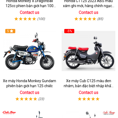
Honda Monkey X Dragonball
Honda CT125 2023 ABS màu
125cc phien bản giới hạn 100
xám ghi mới, hàng chính ngạch
chiếc từ 2 ký ức huyền thoại
giá tốt nhất thị trường
Contact us
Contact us
(100)
(85)
5
-5%
Xe máy Honda Monkey Gundam
Xe máy Cub C125 màu đen
phiên bản giới hạn 125 chiếc
nhám, bản đặc biệt nhập khẩu
Thái lan
Contact us
Contact us
(23)