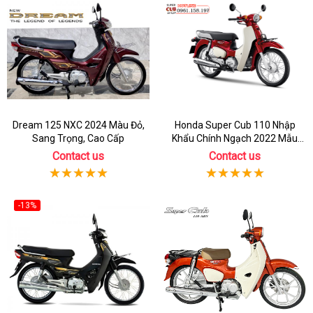
Dream 125 NXC 2024 Màu Đỏ,
Honda Super Cub 110 Nhập
Sang Trọng, Cao Cấp
Khẩu Chính Ngạch 2022 Mẫu
Mới
Contact us
Contact us
-13%