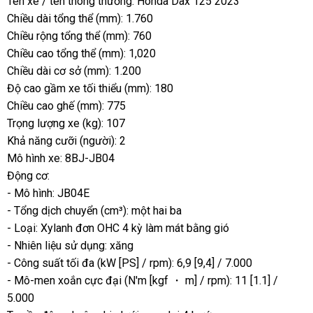
Tên xe / tên thông thường: Honda Dax 125 2023
Chiều dài tổng thể (mm): 1.760
Chiều rộng tổng thể (mm): 760
Chiều cao tổng thể (mm): 1,020
Chiều dài cơ sở (mm): 1.200
Độ cao gầm xe tối thiểu (mm): 180
Chiều cao ghế (mm): 775
Trọng lượng xe (kg): 107
Khả năng cưỡi (người): 2
Mô hình xe: 8BJ-JB04
Động cơ:
- Mô hình: JB04E
- Tổng dịch chuyển (cm³): một hai ba
- Loại: Xylanh đơn OHC 4 kỳ làm mát bằng gió
- Nhiên liệu sử dụng: xăng
- Công suất tối đa (kW [PS] / rpm): 6,9 [9,4] / 7.000
- Mô-men xoắn cực đại (N'm [kgf ・ m] / rpm): 11 [1.1] /
5.000