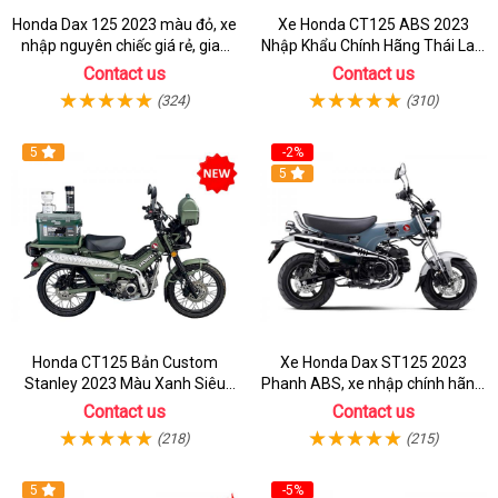
Honda Dax 125 2023 màu đỏ, xe
Xe Honda CT125 ABS 2023
nhập nguyên chiếc giá rẻ, giao
Nhập Khẩu Chính Hãng Thái Lan,
hồ sơ ngay
Đủ Phụ Kiện Đồ Chơi
Contact us
Contact us
(324)
(310)
5
-2%
5
Honda CT125 Bản Custom
Xe Honda Dax ST125 2023
Stanley 2023 Màu Xanh Siêu
Phanh ABS, xe nhập chính hãng,
Chất
bán online giá rẻ
Contact us
Contact us
(218)
(215)
5
-5%