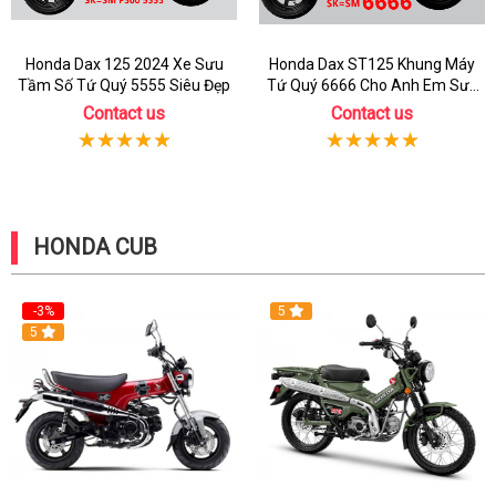
Honda Dax 125 2024 Xe Sưu
Honda Dax ST125 Khung Máy
Tầm Số Tứ Quý 5555 Siêu Đẹp
Tứ Quý 6666 Cho Anh Em Sưu
Tầm
Contact us
Contact us
HONDA CUB
-3%
5
5