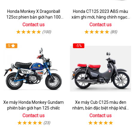
Honda Monkey X Dragonball
Honda CT125 2023 ABS màu
125cc phien bản giới hạn 100
xám ghi mới, hàng chính ngạch
chiếc từ 2 ký ức huyền thoại
giá tốt nhất thị trường
Contact us
Contact us
(100)
(85)
5
-5%
Xe máy Honda Monkey Gundam
Xe máy Cub C125 màu đen
phiên bản giới hạn 125 chiếc
nhám, bản đặc biệt nhập khẩu
Thái lan
Contact us
Contact us
(23)