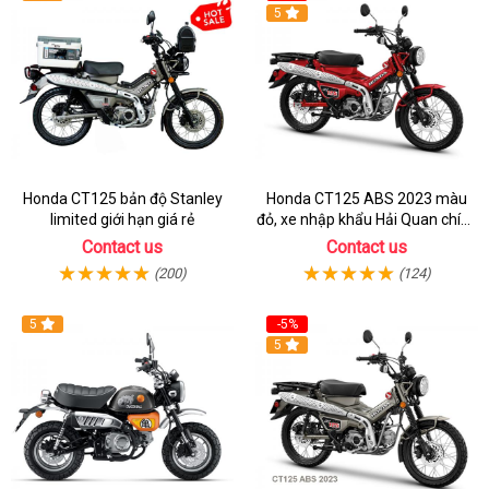
5
Honda CT125 bản độ Stanley
Honda CT125 ABS 2023 màu
limited giới hạn giá rẻ
đỏ, xe nhập khẩu Hải Quan chính
ngạch
Contact us
Contact us
(200)
(124)
5
-5%
5