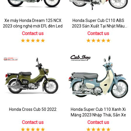
Xe máy Honda Dream 125 NCX
Honda Super Cub C110 ABS
2023 công nghệ mới EFI, đèn Led
2023 Sản Xuất Tại Nhật Màu
Cam
Contact us
Contact us
Honda Cross Cub 50 2022
Honda Super Cub 110 Xanh Xi
Măng 2023 Nhập Thái, Sẵn Xe
Contact us
Contact us