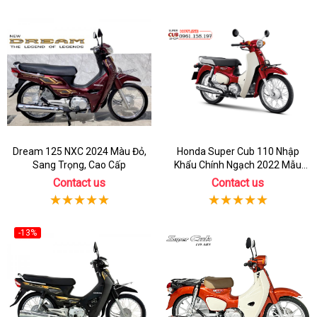
Dream 125 NXC 2024 Màu Đỏ,
Honda Super Cub 110 Nhập
Sang Trọng, Cao Cấp
Khẩu Chính Ngạch 2022 Mẫu
Mới
Contact us
Contact us
-13%