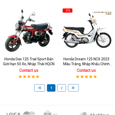
-5%
Honda Dax 125 Trail Sport Bản
Honda Dream 125 NCX 2023
Giới Hạn 50 Xe, Nhập Thái HQCN
Màu Trắng, Nhập Khẩu Chính
Hãng
Contact us
Contact us
1
2