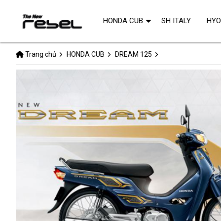
HONDA CUB
SH ITALY
HY
Trang chủ
HONDA CUB
DREAM 125