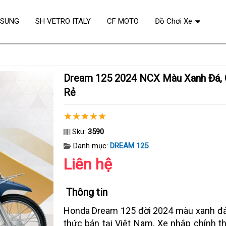
OSUNG
SH VETRO ITALY
CF MOTO
Đồ Chơi Xe
Dream 125 2024 NCX Màu Xanh Đá, Chính Hãng, Giá
Rẻ
Sku:
3590
Danh mục:
DREAM 125
Liên hệ
Thông tin
Honda Dream 125 đời 2024 màu xanh đá
thức bán tại Việt Nam, Xe nhập chính 