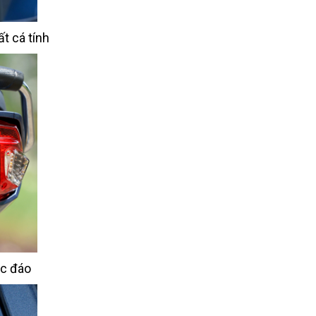
ất cá tính
ộc đáo