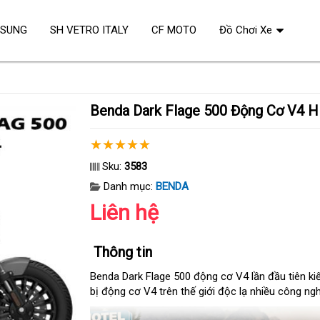
OSUNG
SH VETRO ITALY
CF MOTO
Đồ Chơi Xe
Benda Dark Flage 500 Động Cơ V4 H
Sku:
3583
Danh mục:
BENDA
Liên hệ
Thông tin
Benda Dark Flage 500 động cơ V4 lần đầu tiên kiể
bị động cơ V4 trên thế giới độc lạ nhiều công n