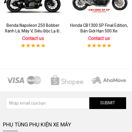
Benda Napoleon 250 Bobber
Honda CB1300 SP Final Edition,
Xanh Lá, Máy V, Siêu Độc Lạ Đã
Bản Giới Hạn 500 Xe
Có Sẵn Xe
Contact us
Contact us
SUBMIT
PHỤ TÙNG PHỤ KIỆN XE MÁY