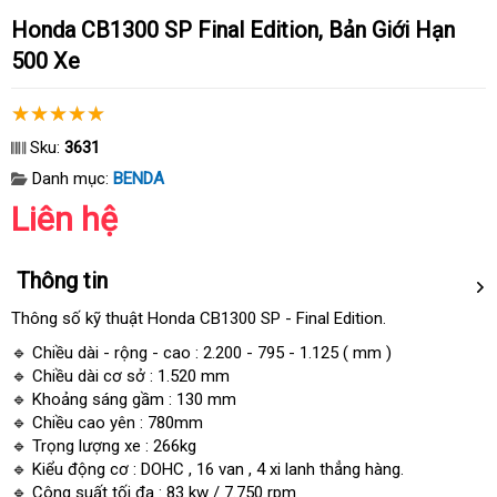
Honda CB1300 SP Final Edition, Bản Giới Hạn
500 Xe
Sku:
3631
Danh mục:
BENDA
Liên hệ
Thông tin
Thông số kỹ thuật Honda CB1300 SP - Final Edition.
🔹 Chiều dài - rộng - cao : 2.200 - 795 - 1.125 ( mm )
🔹 Chiều dài cơ sở : 1.520 mm
🔹 Khoảng sáng gầm : 130 mm
🔹 Chiều cao yên : 780mm
🔹 Trọng lượng xe : 266kg
🔹 Kiểu động cơ : DOHC , 16 van , 4 xi lanh thẳng hàng.
🔹 Công suất tối đa : 83 kw / 7.750 rpm