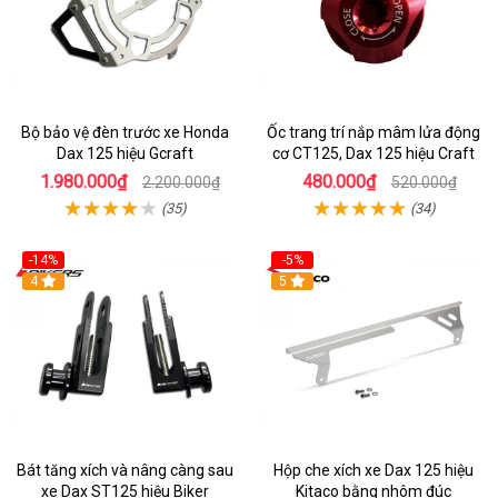
Bộ bảo vệ đèn trước xe Honda
Ốc trang trí nắp mâm lửa động
Dax 125 hiệu Gcraft
cơ CT125, Dax 125 hiệu Craft
1.980.000₫
480.000₫
2.200.000₫
520.000₫
(35)
(34)
-14%
-5%
4
5
Bát tăng xích và nâng càng sau
Hộp che xích xe Dax 125 hiệu
xe Dax ST125 hiệu Biker
Kitaco bằng nhôm đúc