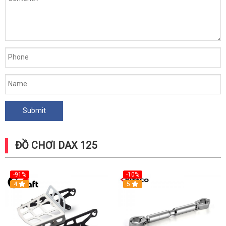
ĐỒ CHƠI DAX 125
-91%
-10%
4
5