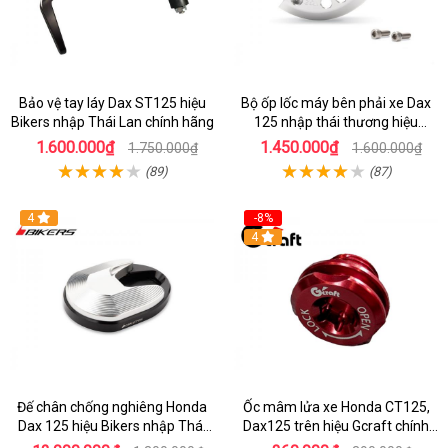
Bảo vệ tay láy Dax ST125 hiệu
Bộ ốp lốc máy bên phải xe Dax
Bikers nhập Thái Lan chính hãng
125 nhập thái thương hiệu
Gcraft
1.600.000₫
1.450.000₫
1.750.000₫
1.600.000₫
(89)
(87)
4
-8%
4
Đế chân chống nghiêng Honda
Ốc mâm lửa xe Honda CT125,
Dax 125 hiệu Bikers nhập Thái
Dax125 trên hiệu Gcraft chính
chính hãng
hãng nhập Thái