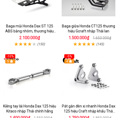
Baga mũi Honda Dax ST 125
Baga giữa Honda CT125 thương
ABS bằng nhôm, thương hiệu
hiệu Gcraft nhập Thái lan
Gcraft chính hãng
2.100.000₫
1.500.000₫
1.650.000₫
(150)
(145)
-10%
-5%
5
4
Kiềng tay lái Honda Dax 125 hiệu
Pát gắn đèn xi nhanh Honda Dax
Kitaco nhập Thái chính hãng
125 hiệu Craft nhập khẩu Thái
Lan
1.400.000₫
1.750.000₫
1.550.000₫
1.850.000₫