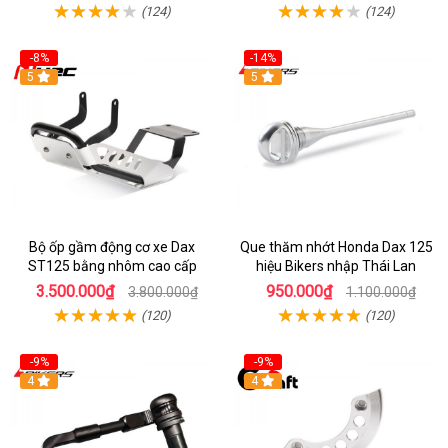
(124)
(124)
-8%
-14%
5
5
Bộ ốp gầm động cơ xe Dax
Que thăm nhớt Honda Dax 125
ST125 bằng nhôm cao cấp
hiệu Bikers nhập Thái Lan
3.500.000₫
950.000₫
3.800.000₫
1.100.000₫
(120)
(120)
-9%
-9%
4
4