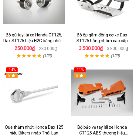
Bộ gù tay lái xe Honda CT125,
Bộ ốp gầm động cơ xe Dax
Dax ST125 hiệu H2C bằng nhôm
ST125 bằng nhôm cao cấp
hợp kim
250.000₫
3.500.000₫
280.000₫
3.800.000₫
(123)
(120)
-14%
-11%
5
5
Que thăm nhớt Honda Dax 125
Bộ bảo vệ tay lái xe Honda
hiệu Bikers nhập Thái Lan
CT125 ABS thương hiệu