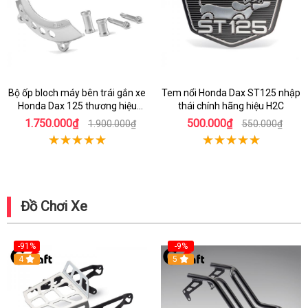
Bộ ốp bloch máy bên trái gắn xe
Tem nổi Honda Dax ST125 nhập
Honda Dax 125 thương hiệu
thái chính hãng hiệu H2C
Gcraft
1.750.000₫
500.000₫
1.900.000₫
550.000₫
Đồ Chơi Xe
-91%
-9%
4
5