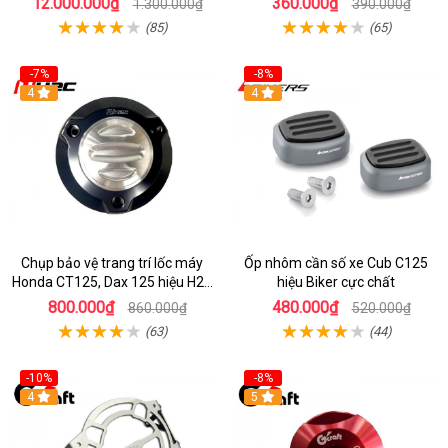
12.000.000₫
360.000₫
1.300.000₫
390.000₫
(85)
(65)
-7%
-8%
4
4
Chụp bảo vệ trang trí lốc máy
Ốp nhôm cần số xe Cub C125
Honda CT125, Dax 125 hiệu H2C
hiệu Biker cực chất
nhập Thái
800.000₫
480.000₫
860.000₫
520.000₫
(63)
(44)
-10%
-8%
4
5