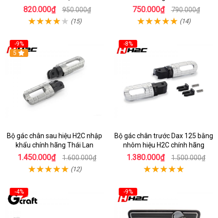
820.000₫
750.000₫
950.000₫
790.000₫
(15)
(14)
-9%
-8%
5
Bộ gác chân sau hiệu H2C nhập
Bộ gác chân trước Dax 125 bằng
khẩu chính hãng Thái Lan
nhôm hiệu H2C chính hãng
1.450.000₫
1.380.000₫
1.600.000₫
1.500.000₫
(12)
-4%
-9%