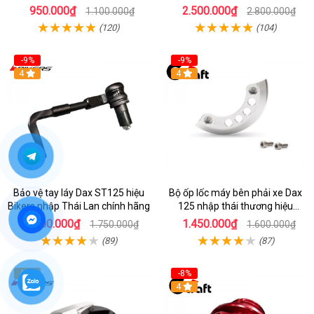
Barkbuster màu đỏ
950.000₫
2.500.000₫
1.100.000₫
2.800.000₫
(120)
(104)
-9%
-9%
4
4
Bảo vệ tay láy Dax ST125 hiệu
Bộ ốp lốc máy bên phải xe Dax
Bikers nhập Thái Lan chính hãng
125 nhập thái thương hiệu
Gcraft
1.600.000₫
1.450.000₫
1.750.000₫
1.600.000₫
(89)
(87)
4
-8%
4