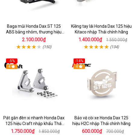
Baga mũi Honda Dax ST 125
Kiềng tay lái Honda Dax 125 hiệu
ABS bằng nhôm, thương hiệu
Kitaco nhập Thái chính hãng
Gcraft chính hãng
2.100.000₫
1.400.000₫
1.550.000₫
(150)
(134)
-5%
-14%
4
4
Pát gắn đèn xi nhanh Honda Dax
Bảo vệ còi xe Honda Dax 125
125 hiệu Craft nhập khẩu Thái
hiệu H2C nhập Thái chính hãng
Lan
1.750.000₫
600.000₫
1.850.000₫
700.000₫