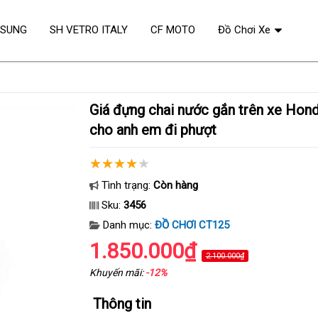
OSUNG
SH VETRO ITALY
CF MOTO
Đồ Chơi Xe
Giá đựng chai nước gắn trên xe Honda CT125 ABS
cho anh em đi phượt
Tình trạng:
Còn hàng
Sku:
3456
Danh mục:
ĐỒ CHƠI CT125
1.850.000₫
2.100.000₫
Khuyến mãi:
-12%
Thông tin