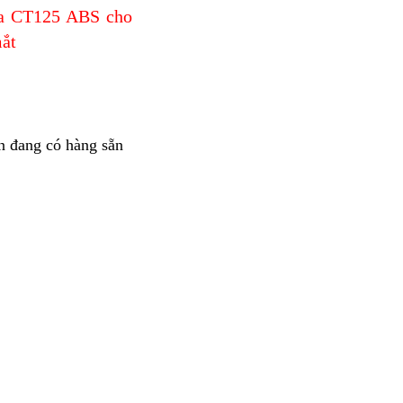
da CT125 ABS cho
mắt
n đang có hàng sẵn