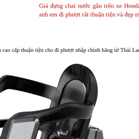
Giá đựng chai nước gắn trên xe Hon
anh em đi phượt rất thuận tiện và đẹp 
cao cấp thuận tiện cho đi phượt nhập chính hãng từ Thái La