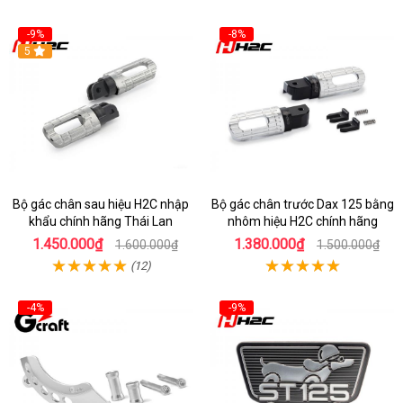
-9%
-8%
5
Bộ gác chân sau hiệu H2C nhập
Bộ gác chân trước Dax 125 bằng
khẩu chính hãng Thái Lan
nhôm hiệu H2C chính hãng
1.450.000₫
1.380.000₫
1.600.000₫
1.500.000₫
(12)
-4%
-9%