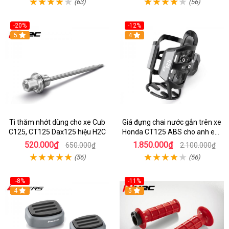
(63)
(56)
-20%
-12%
5
4
Ti thăm nhớt dùng cho xe Cub
Giá đựng chai nước gắn trên xe
C125, CT125 Dax125 hiệu H2C
Honda CT125 ABS cho anh em
đi phượt
520.000₫
1.850.000₫
650.000₫
2.100.000₫
(56)
(56)
-8%
-11%
4
5