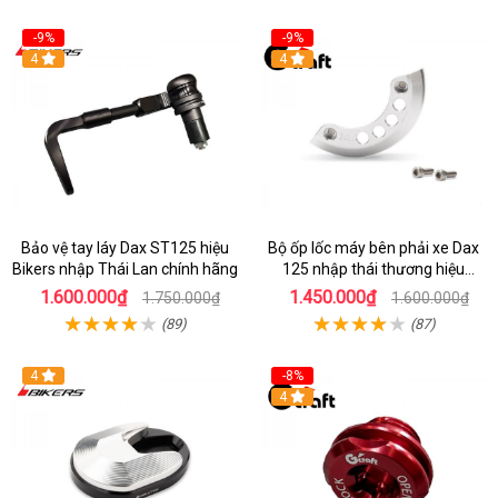
-9%
-9%
4
4
Bảo vệ tay láy Dax ST125 hiệu
Bộ ốp lốc máy bên phải xe Dax
Bikers nhập Thái Lan chính hãng
125 nhập thái thương hiệu
Gcraft
1.600.000₫
1.450.000₫
1.750.000₫
1.600.000₫
(89)
(87)
4
-8%
4