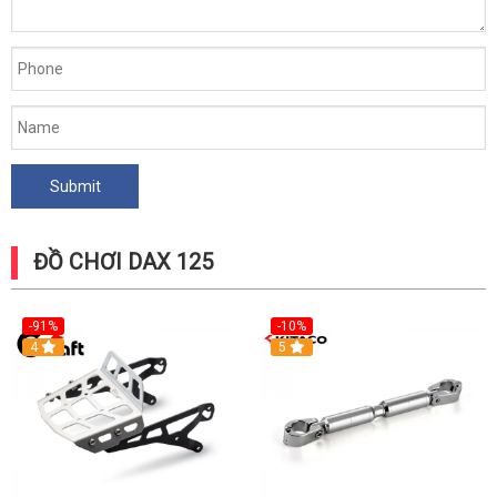
ĐỒ CHƠI DAX 125
-91%
-10%
4
5