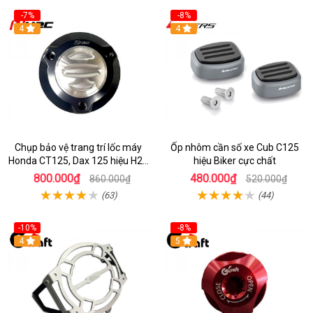
-7%
-8%
4
4
Chụp bảo vệ trang trí lốc máy
Ốp nhôm cần số xe Cub C125
Honda CT125, Dax 125 hiệu H2C
hiệu Biker cực chất
nhập Thái
800.000₫
480.000₫
860.000₫
520.000₫
(63)
(44)
-10%
-8%
4
5