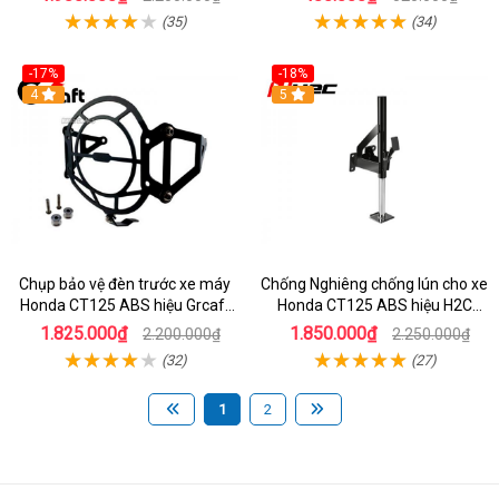
(35)
(34)
-17%
-18%
4
5
Chụp bảo vệ đèn trước xe máy
Chống Nghiêng chống lún cho xe
Honda CT125 ABS hiệu Grcaft
Honda CT125 ABS hiệu H2C
chính hãng
chính hãng
1.825.000₫
1.850.000₫
2.200.000₫
2.250.000₫
(32)
(27)
1
2