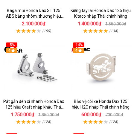
Baga mũi Honda Dax ST 125
Kiềng tay lái Honda Dax 125 hiệu
ABS bằng nhôm, thương hiệu
Kitaco nhập Thái chính hãng
Gcraft chính hãng
2.100.000₫
1.400.000₫
1.550.000₫
(150)
(134)
-5%
-14%
4
4
Pát gắn đèn xi nhanh Honda Dax
Bảo vệ còi xe Honda Dax 125
125 hiệu Craft nhập khẩu Thái
hiệu H2C nhập Thái chính hãng
Lan
1.750.000₫
600.000₫
1.850.000₫
700.000₫
(124)
(124)