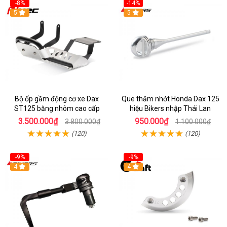
-8%
-14%
5
5
Bộ ốp gầm động cơ xe Dax
Que thăm nhớt Honda Dax 125
ST125 bằng nhôm cao cấp
hiệu Bikers nhập Thái Lan
3.500.000₫
950.000₫
3.800.000₫
1.100.000₫
(120)
(120)
-9%
-9%
4
4