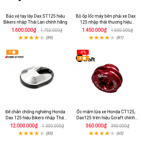
Bảo vệ tay láy Dax ST125 hiệu
Bộ ốp lốc máy bên phải xe Dax
Bikers nhập Thái Lan chính hãng
125 nhập thái thương hiệu
Gcraft
1.600.000₫
1.450.000₫
1.750.000₫
1.600.000₫
(89)
(87)
4
-8%
4
Đế chân chống nghiêng Honda
Ốc mâm lửa xe Honda CT125,
Dax 125 hiệu Bikers nhập Thái
Dax125 trên hiệu Gcraft chính
chính hãng
hãng nhập Thái
12.000.000₫
360.000₫
1.300.000₫
390.000₫
(85)
(65)