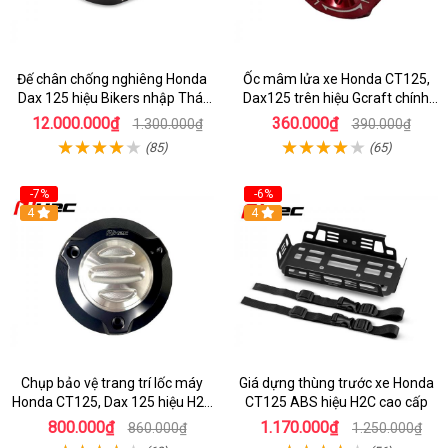
Đế chân chống nghiêng Honda
Ốc mâm lửa xe Honda CT125,
Dax 125 hiệu Bikers nhập Thái
Dax125 trên hiệu Gcraft chính
chính hãng
hãng nhập Thái
12.000.000₫
360.000₫
1.300.000₫
390.000₫
(85)
(65)
-7%
-6%
4
4
Chụp bảo vệ trang trí lốc máy
Giá dựng thùng trước xe Honda
Honda CT125, Dax 125 hiệu H2C
CT125 ABS hiệu H2C cao cấp
nhập Thái
800.000₫
1.170.000₫
860.000₫
1.250.000₫