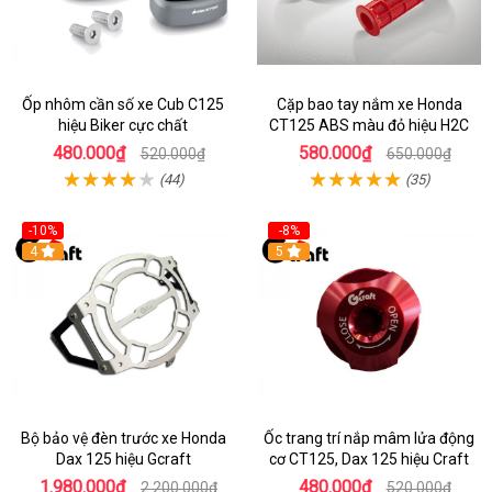
Ốp nhôm cần số xe Cub C125
Cặp bao tay nắm xe Honda
hiệu Biker cực chất
CT125 ABS màu đỏ hiệu H2C
480.000₫
580.000₫
520.000₫
650.000₫
(44)
(35)
-10%
-8%
4
5
Bộ bảo vệ đèn trước xe Honda
Ốc trang trí nắp mâm lửa động
Dax 125 hiệu Gcraft
cơ CT125, Dax 125 hiệu Craft
1.980.000₫
480.000₫
2.200.000₫
520.000₫