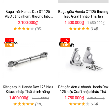
Baga mũi Honda Dax ST 125
Baga giữa Honda CT125 thương
ABS bằng nhôm, thương hiệu
hiệu Gcraft nhập Thái lan
Gcraft chính hãng
2.100.000₫
1.500.000₫
1.650.000₫
(150)
(145)
-10%
-5%
5
4
Kiềng tay lái Honda Dax 125 hiệu
Pát gắn đèn xi nhanh Honda Dax
Kitaco nhập Thái chính hãng
125 hiệu Craft nhập khẩu Thái
Lan
1.400.000₫
1.750.000₫
1.550.000₫
1.850.000₫
(134)
(124)