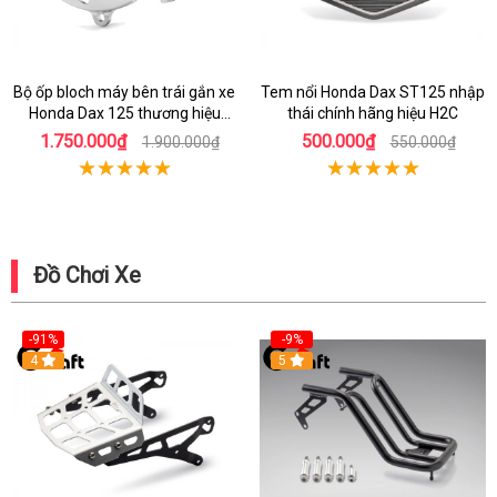
Bộ ốp bloch máy bên trái gắn xe
Tem nổi Honda Dax ST125 nhập
Honda Dax 125 thương hiệu
thái chính hãng hiệu H2C
Gcraft
1.750.000₫
500.000₫
1.900.000₫
550.000₫
Đồ Chơi Xe
-91%
-9%
4
5