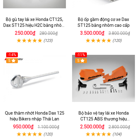
Bộ gù tay lái xe Honda CT125,
Bộ ốp gầm động cơ xe Dax
Dax ST125 hiệu H2C bằng nhôm
ST125 bằng nhôm cao cấp
hợp kim
250.000₫
3.500.000₫
280.000₫
3.800.000₫
(123)
(120)
-14%
-11%
5
5
Que thăm nhớt Honda Dax 125
Bộ bảo vệ tay lái xe Honda
hiệu Bikers nhập Thái Lan
CT125 ABS thương hiệu
Barkbuster màu đỏ
950.000₫
2.500.000₫
1.100.000₫
2.800.000₫
(120)
(104)