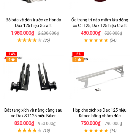
Bộ bảo vệ đèn trước xe Honda
Ốc trang trí nắp mâm lửa động
Dax 125 hiệu Gcraft
cơ CT125, Dax 125 hiệu Craft
1.980.000₫
480.000₫
2.200.000₫
520.000₫
(35)
(34)
-14%
-5%
4
5
Bát tăng xích và nâng càng sau
Hộp che xích xe Dax 125 hiệu
xe Dax ST125 hiệu Biker
Kitaco bằng nhôm đúc
820.000₫
750.000₫
950.000₫
790.000₫
(15)
(14)