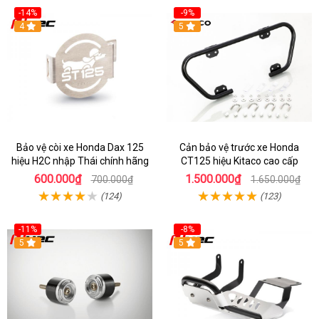
-14%
-9%
4
5
Bảo vệ còi xe Honda Dax 125
Cản bảo vệ trước xe Honda
hiệu H2C nhập Thái chính hãng
CT125 hiệu Kitaco cao cấp
600.000₫
1.500.000₫
700.000₫
1.650.000₫
(124)
(123)
-11%
-8%
5
5