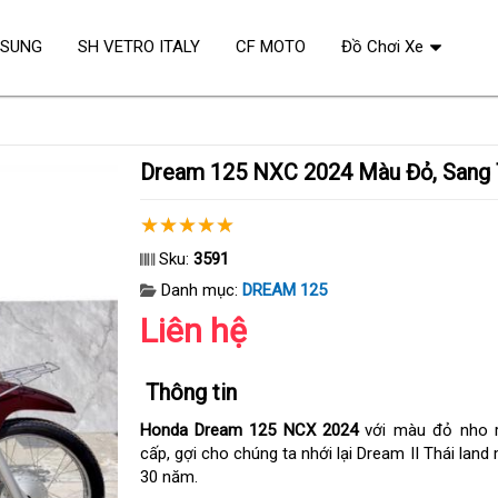
OSUNG
SH VETRO ITALY
CF MOTO
Đồ Chơi Xe
Dream 125 NXC 2024 Màu Đỏ, Sang 
Sku:
3591
Danh mục:
DREAM 125
Liên hệ
Thông tin
Honda Dream 125 NCX 2024
với màu đỏ nho r
cấp, gợi cho chúng ta nhới lại Dream II Thái lan
30 năm.