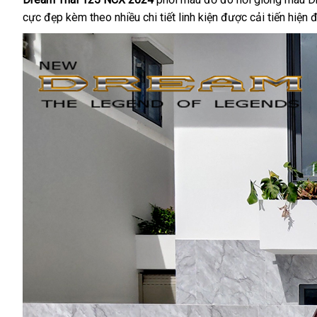
cực đẹp kèm theo nhiều chi tiết linh kiện được cải tiến hiện 