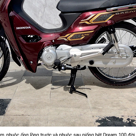
ùm, phuộc ống lồng trước và phuộc sau giống hệt Dream 100 đời