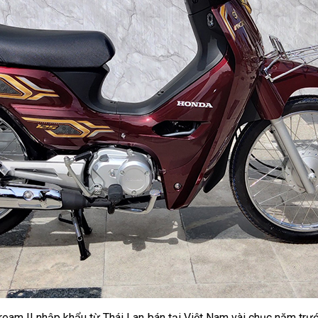
am II nhập khẩu từ Thái Lan bán tại Việt Nam vài chục năm trướ