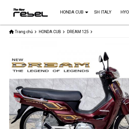
HONDA CUB
SH ITALY
HY
Trang chủ
HONDA CUB
DREAM 125