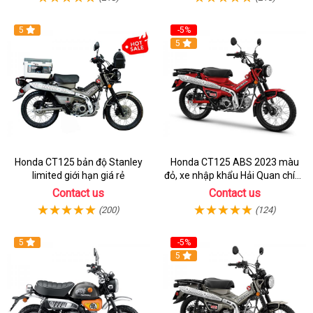
5
-5%
5
Honda CT125 bản độ Stanley
Honda CT125 ABS 2023 màu
limited giới hạn giá rẻ
đỏ, xe nhập khẩu Hải Quan chính
ngạch
Contact us
Contact us
(200)
(124)
5
-5%
5