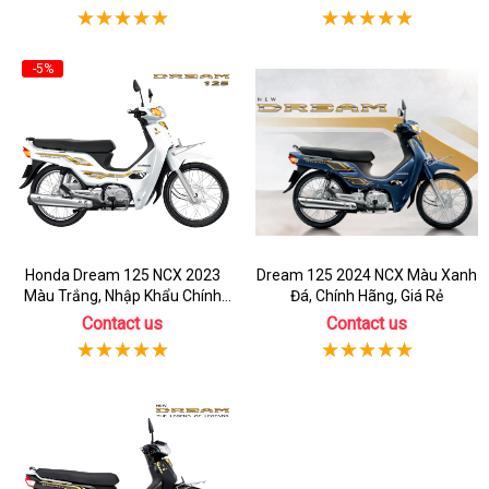
-5%
Honda Dream 125 NCX 2023
Dream 125 2024 NCX Màu Xanh
Màu Trắng, Nhập Khẩu Chính
Đá, Chính Hãng, Giá Rẻ
Hãng
Contact us
Contact us