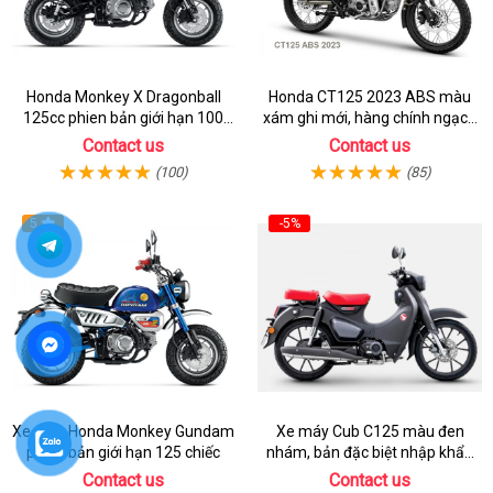
Honda Monkey X Dragonball
Honda CT125 2023 ABS màu
125cc phien bản giới hạn 100
xám ghi mới, hàng chính ngạch
chiếc từ 2 ký ức huyền thoại
giá tốt nhất thị trường
Contact us
Contact us
(100)
(85)
5
-5%
Xe máy Honda Monkey Gundam
Xe máy Cub C125 màu đen
phiên bản giới hạn 125 chiếc
nhám, bản đặc biệt nhập khẩu
Thái lan
Contact us
Contact us