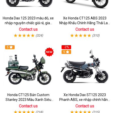
Honda Dax 125 2023 màu đỏ, xe
Xe Honda CT125 ABS 2023
nhập nguyên chiếc giá rẻ, giao
Nhập Khẩu Chính Hãng Thái Lan,
hồ sơ ngay
Đủ Phụ Kiện Đồ Chơi
Contact us
Contact us
(324)
(310)
5
-2%
5
Honda CT125 Bản Custom
Xe Honda Dax ST125 2023
Stanley 2023 Màu Xanh Siêu
Phanh ABS, xe nhập chính hãng,
Chất
bán online giá rẻ
Contact us
Contact us
(218)
(215)