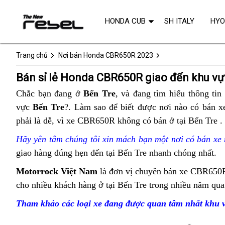
HONDA CUB
SH ITALY
HY
Trang chủ
Nơi bán Honda CBR650R 2023
Bán sỉ lẻ Honda CBR650R giao đến khu v
Chắc bạn đang ở
Bến Tre
,
đã
và đang tìm hiểu thông tin
vực
Bến Tre
?. Làm sao để biết được
qua
Honda
nơi nào
lừa
có bán x
phải là dễ,
Mỹ
vì xe CBR650R không có bán ở tại Bến Tre
sử
CBR650R
đảo
đ
.
dụng
2023
gi
Hãy yên tâm
nổi
chúng tôi xin mách bạn
cung
một nơi có bán xe
Bến
giao hàng đúng hẹn đến tại Bến Tre
tiếng
sản
nhanh chóng nhất.
cấp
Tre
xuất
Honda
Motorrock Việt Nam
giá
là đơn vị chuyên bán xe CBR650R
CBR650R
cho nhiều khách hàng ở tại Bến Tre trong nhiều năm qu
rẻ
giá
Tham khảo các loại xe đang được quan tâm nhất khu 
tốt
Bến