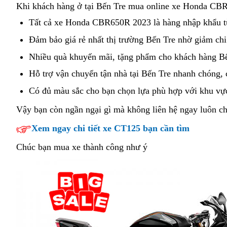
chính
Khi khách hàng ở tại Bến Tre mua online
xe Honda CBR65
hãng
Tất cả
cung
xe Honda CBR650R 2023
phanh
là hàng nhập khẩu t
cấp
ABS
Đảm bảo
xe
giá rẻ
bảng
nhất thị trường Bến Tre nhờ
lái
giảm chi 
Honda
rất
cũ
giá
xe
Nhiều quà khuyến mãi,
rẻ
tặng phẩm
tăng
Honda
cho khách hàng Bế
CBR650R
an
Honda
hăng
nhất
óc
CBR650R
Hỗ trợ vận chuyển
cung
tận nhà
review
tại Bến Tre nhanh chóng,
c
giá
toàn
CBR650R
say
phán
2023
cấp
n
tốt
hiệu
Có đủ màu sắc
đánh
cho bạn
cung
chọn lựa phù hợp
chạy
với khu vự
2023
thể
đoán
Bến
Honda
Bến
quả
giá
cấp
liên
Bến
thao
Vậy bạn còn ngần ngại gì
có
mà không liên hệ ngay luôn ch
Tre
CBR650R
Tre
Honda
tục
Tre
phụ
Xem ngay chi tiết xe CT125 bạn cần tìm
giá
CBR650R
tùng
tốt
giá
Chúc bạn mua xe thành công như ý
thay
Bến
tốt
thế
Tre
Bến
Tre