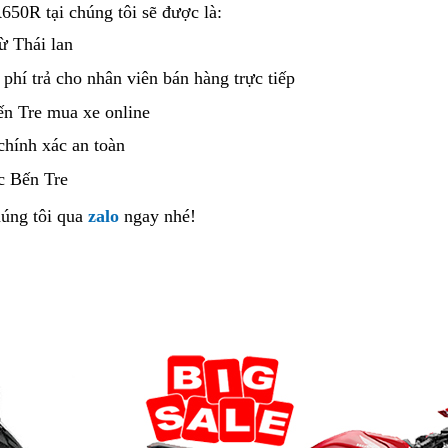
0R tại chúng tôi sẽ được là:
ừ Thái lan
phí trả cho nhân viên bán hàng trực tiếp
xe
cũ
n Tre mua xe online
đèn
full
mới
hính xác an toàn
cung
Led
hất
cấp
c Bến Tre
Honda
úng tôi
lấy
qua
zalo
ngay nhé!
CBR650R
biển
giá
số
tốt
tại
Bến
nhà
Tre