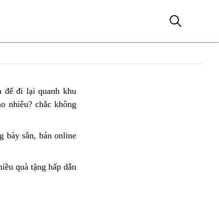
để đi lại
cung
quanh khu
ao nhiêu?
đèn
chắc không
cấp
full
Honda
Led
CBR650R
g bày sẵn,
xe
bán online
cần
giá
địa
tìm
tốt
hình
Honda
iều quà tặng hấp dẫn
xe
Bến
CBR650R
cũ
Tre
2023
giá
0R
xả