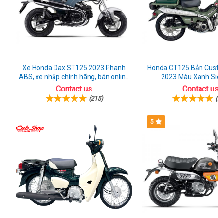
Xe Honda Dax ST125 2023 Phanh
Honda CT125 Bản Cus
ABS, xe nhập chính hãng, bán online
2023 Màu Xanh Si
giá rẻ
Contact us
Contact u
(215)
(
5