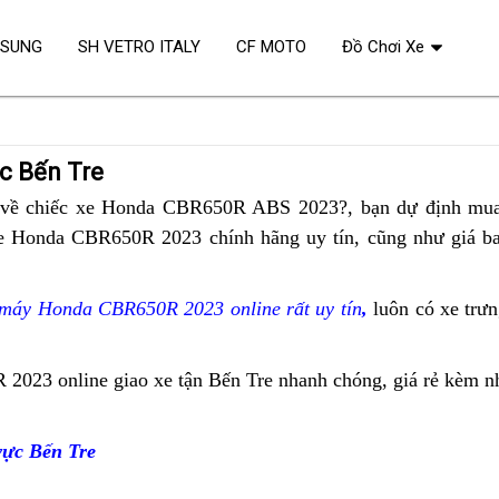
OSUNG
SH VETRO ITALY
CF MOTO
Đồ Chơi Xe
ực Bến Tre
cao
về chiếc xe Honda CBR650R ABS 2023?,
thẻ
bạn dự định mua 
e Honda CBR650R 2023 chính hãng uy tín,
cấp
cứu
cần
cũng như giá b
ánh
hộ
tìm
á
Honda
 máy Honda CBR650R 2023 online rất uy tín
,
lái
luôn có xe trưn
CBR650R
không
2023
nhàn
 2023 online
cung
giao xe tận Bến Tre nhanh chóng,
đánh
giá rẻ
cung
kèm nh
giá
chán
a
cần
cấp
giá
cấp
xả
tìm
Honda
Honda
kho
vực Bến Tre
Honda
CBR650R
CBR65
Bến