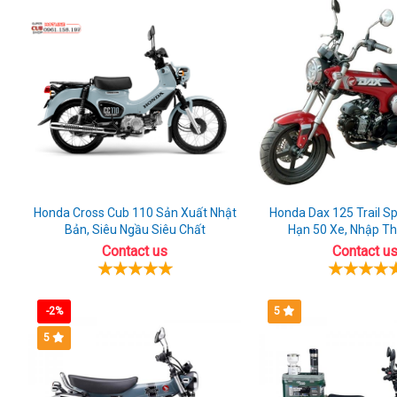
Tre
Honda Cross Cub 110 Sản Xuất Nhật
Honda Dax 125 Trail Sp
Bản, Siêu Ngầu Siêu Chất
Hạn 50 Xe, Nhập T
Contact us
Contact u
-2%
5
5