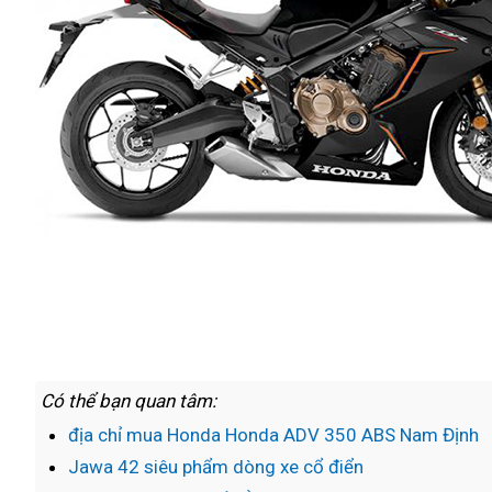
Có thể bạn quan tâm:
địa chỉ mua Honda Honda ADV 350 ABS Nam Định
Jawa 42 siêu phẩm dòng xe cổ điển