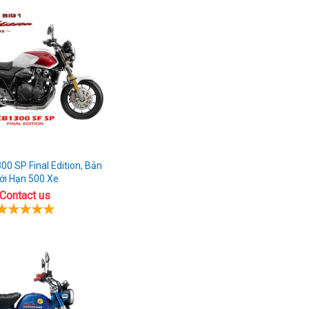
kho
Bến
Tre
0 SP Final Edition, Bản
iới Hạn 500 Xe
Contact us