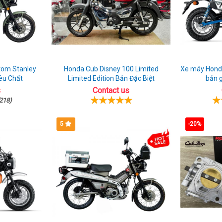
tom Stanley
Honda Cub Disney 100 Limited
Xe máy Hond
êu Chất
Limited Edition Bản Đặc Biệt
bản g
s
Contact us
218)
5
-20%