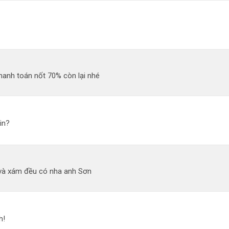
hanh toán nốt 70% còn lại nhé
in?
và xám đều có nha anh Sơn
h!