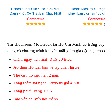
Honda Super Cub 50cc 2024 Màu
Honda Monkey X Dragonbal
Xanh Nhớt, Xe Nhật Bán Chạy Nhất
phien bản giới hạn 100 ch
huyền thoạ
Contact us
Contact u
(
Tại showroom Motorrock tại Hồ Chí Minh
hoài
có trưng bày
đang có chương trình khuyến mãi giảm giá đặc biệt c
cổ
Giảm ngay tiền mặt từ 15-20 triệu
Áo thun Honda, bảo vệ tay chân lái xe
Thẻ cứu hộ cứu nạn 2 năm
Tặng thêm tai nghe Cardo trị giá 4,8 tr
Tặng phiếu xăng 120K
Bao vận chuyển nội thành