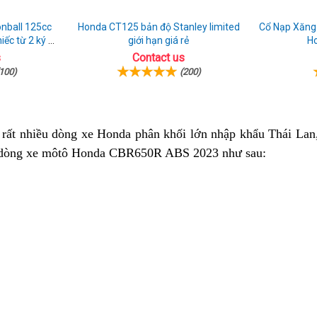
l 125cc
Honda CT125 bản độ Stanley limited
Cổ Nạp Xăng
iếc từ 2 ký ức
giới hạn giá rẻ
H
i
s
Contact us
100)
(200)
Honda
rất nhiều dòng xe Honda phân khối lớn nhập khẩu Thái Lan
ho dòng xe môtô Honda CBR650R ABS 2023 như sau:
CBR650R
2023
Bến
Tre