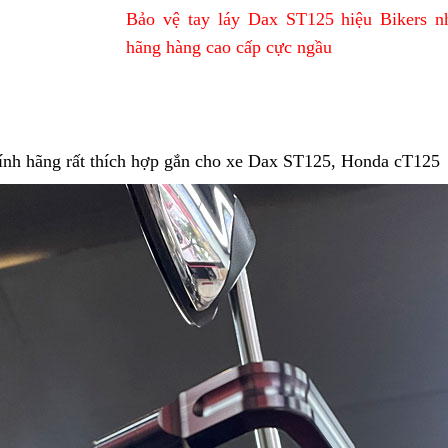
Bảo vệ tay láy Dax ST125 hiệu Bikers n
hãng hàng cao cấp cực ngầu
hính hãng rất thích hợp gắn cho xe Dax ST125, Honda cT125