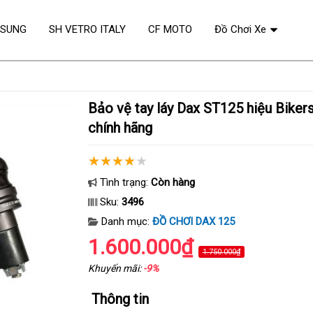
OSUNG
SH VETRO ITALY
CF MOTO
Đồ Chơi Xe
Bảo vệ tay láy Dax ST125 hiệu Bikers nhập Thái Lan
chính hãng
Tình trạng:
Còn hàng
Sku:
3496
Danh mục:
ĐỒ CHƠI DAX 125
1.600.000₫
1.750.000₫
Khuyến mãi:
-9%
Thông tin