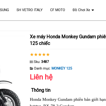
OSUNG
SH VETRO ITALY
CF MOTO
Đồ Chơi Xe
Xe máy Honda Monkey Gundam phiên bản giới hạn
125 chiếc
Sku:
3487
Danh mục:
MONKEY 125
Liên hệ
Thông tin
Honda Monkey Gundam phiên bản giới hạn 