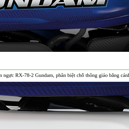
trên ngực RX-78-2 Gundam, phân biệt chỗ thông giáo bằng cá