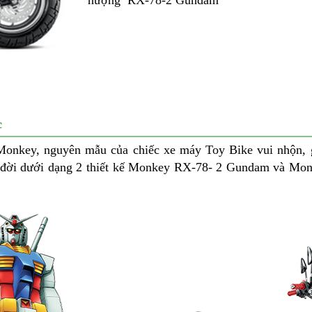
hượng RX-78-2 Gundam
c
hi Monkey, nguyên mẫu của chiếc xe máy Toy Bike vui nhộn
 ra đời dưới dạng 2 thiết kế Monkey RX-78- 2 Gundam và M