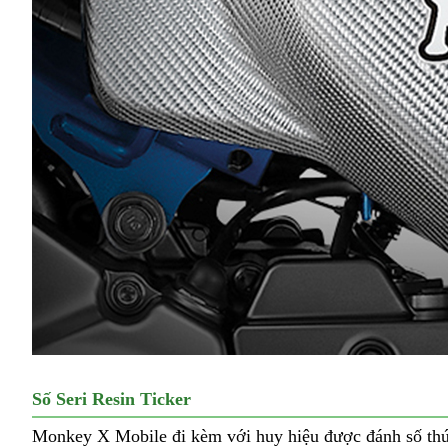
Số Seri Resin Ticker
Monkey X Mobile đi kèm với huy hiệu được đánh số thứ tự