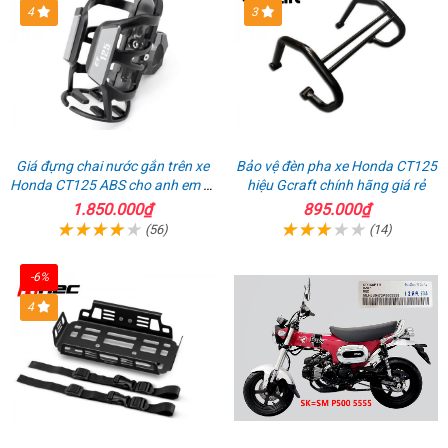
4
3
Giá đựng chai nước gắn trên xe
Bảo vệ đèn pha xe Honda CT125
Honda CT125 ABS cho anh em đi
hiệu Gcraft chính hãng giá rẻ
phượt
1.850.000₫
895.000₫
(56)
(14)
-6%
4