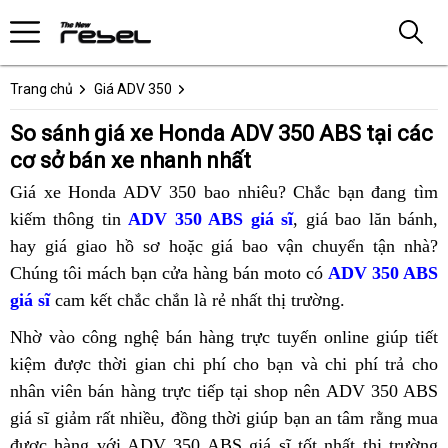
Trang chủ
Giá ADV 350
So sánh giá xe Honda ADV 350 ABS tại các
cơ sở bán xe nhanh nhất
Giá xe Honda ADV 350 bao nhiêu?
hàng
Chắc bạn đang tìm
kiếm thông tin
ADV 350 ABS giá sĩ
giả
,
phanh
giá bao lăn bánh,
n
n
hay giá giao hồ sơ hoặc
350
giá bao vận chuyển tận nhà?
ABS
t
3
b
b
Chúng tôi
nơi
mách bạn cửa hàng bán moto có
ABS
rất
ADV 350 ABS
c
H
giá sĩ
cam kết chắc chắn là rẻ nhất thị trường
bán
bị
an
nổi
.
s
b
Honda
đội
toàn
tiếng
k
đ
3
Nhờ vào
công nghệ bán hàng trực tuyến
nơi
online
yên
giúp tiết
ADV
giá
hiệu
l
g
kiệm được thời gian chi phí cho bạn
bán
và chi phí trả cho
bán
cao
350
quả
g
nhân viên bán hàng trực tiếp
bán
tại shop
bảo
nên ADV 350 ABS
Honda
Honda
bao
ABS
r
giá sĩ giảm rất nhiều,
có
đồng thời giúp bạn
Honda
dưỡng
ADV
nơi
an tâm rằng mua
ADV
nhiêu
giá
được hàng
có
với ADV 350 ABS giá sĩ tốt nhất thị trường
kiểm
ADV
350
bán
350
cm