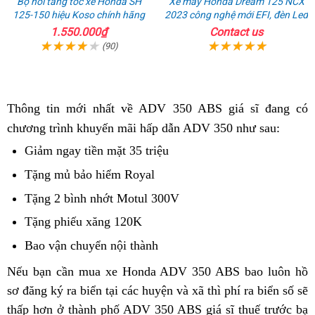
Bộ nồi tăng tốc xe Honda SH
Xe máy Honda Dream 125 NCX
125-150 hiệu Koso chính hãng
2023 công nghệ mới EFI, đèn Led
1.550.000₫
Contact us
(90)
Thông tin mới nhất về ADV 350 ABS giá sĩ đang có
chương trình khuyến mãi hấp dẫn ADV 350 như sau:
Giảm ngay tiền mặt 35 triệu
phản
hồi
Tặng mủ bảo hiểm Royal
hàng
giả
Tặng 2 bình nhớt Motul 300V
phanh
ABS
Tặng phiếu xăng 120K
giá
rất
dễ
Bao vận chuyển nội thành
thẻ
an
mua
bảo
Nếu bạn cần mua xe Honda ADV 350 ABS
vệ
bao luôn hồ
toàn
dưỡng
sơ đăng ký ra biển
bán
tại các huyện và xã thì phí ra biển số sẽ
sinh
hiệu
thấp hơn ở thành phố
Honda
mua
ADV 350 ABS giá sĩ thuế trước bạ
quả