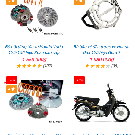
5
4
Bộ nồi tăng tốc xe Honda Vario
Bộ bảo vệ đèn trước xe Honda
125/150 hiệu Koso cao cấp
Dax 125 hiệu Gcraft
1.550.000₫
1.980.000₫
(102)
(35)
-6%
-13%
4