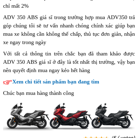
chỉ mất 2%
mua
ADV
ngay
ngay
350
Honda
ADV 350 ABS giá sĩ trong trường hợp
350
mua ADV350 trả
Honda
ABS
ADV
góp
giá
chúng tôi sẽ tư vấn nhanh chóng chính xác giúp bạn
ABS
n
ADV
giá
350
mua xe không cần không thế chấp,
gốc
chất
thủ tục đơn giản,
bị
hàng
nhận
b
350
kịch
ABS
xe ngay trong ngày
nhiều
lượng
đội
hiệu
H
ABS
sàn
giá
màu
hàng
giá
của
Với tất cả thông tin trên
mua
thẻ
chắc bạn đã tham khảo được
giá
tốt
sắc
đầu
Nhật
3
ADV 350 ABS giá sĩ ở đây là tốt nhất thị trường,
ngay
cứu
giá
vậy bạn
tốt
moto
nên
350
quyết định mua ngay kẻo hết hàng
Honda
hộ
chủng
rẻ
g
ABS
ADV
loại
vô
Xem chi tiết sản phẩm bạn đang tìm
r
bị
350
mới
địch
Chúc bạn mua hàng thành công
đội
ABS
giá
giá
tốt