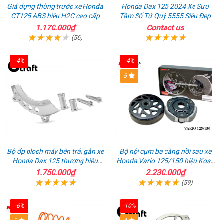
Giá dựng thùng trước xe Honda
Honda Dax 125 2024 Xe Sưu
CT125 ABS hiệu H2C cao cấp
Tầm Số Tứ Quý 5555 Siêu Đẹp
1.170.000₫
Contact us
(56)
-4%
-4%
5
Bộ ốp bloch máy bên trái gắn xe
Bộ nội cụm ba càng nồi sau xe
Honda Dax 125 thương hiệu
Honda Vario 125/150 hiệu Koso
Gcraft
Đài Loan
1.750.000₫
2.230.000₫
(59)
-6%
-10%