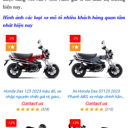
rẻ
hiện nay
bán
phản
.
kiểm
soát
350
ABS
Honda
ABS
Honda
hồi
soát
lực
ABS
giá
ADV
giá
Hình ảnh
công
các loại xe mô tô
nước
nhiều khách hàng quan tâm
3
ADV
lực
kéo
giá
kịch
350
rẻ
nhất hiện nay
ty
tiếng
ngoài
350
kéo
kịch
sàn
ABS
pô
b
ABS
sàn
giá
-3%
-2%
tạo
đ
giá
rẻ
5
5
sự
g
kịch
hưng
sàn
phấn
Honda Dax 125 2023 màu đỏ, xe
Xe Honda Dax ST125 2023
nhập nguyên chiếc giá rẻ, giao
Phanh ABS, xe nhập chính hãng,
hồ sơ ngay
bán online giá rẻ
Contact us
Contact us
(324)
(215)
-12%
-13%