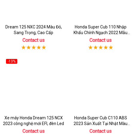
Dream 125 NXC 2024 Màu Đỏ,
Honda Super Cub 110 Nhập
Sang Trọng, Cao Cấp
Khẩu Chính Ngạch 2022 Mẫu
Mới
Contact us
Contact us
-13%
Xe máy Honda Dream 125 NCX
Honda Super Cub C110 ABS
2023 công nghệ mới EFI, đèn Led
2023 Sản Xuất Tại Nhật Màu
Cam
Contact us
Contact us