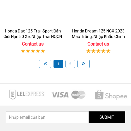
Honda Dax 125 Trail Sport Bản
Honda Dream 125 NCX 2023
Giới Hạn 50 Xe, Nhập Thái HQCN
Màu Trắng, Nhập Khẩu Chính
Hãng
Contact us
Contact us
1
2
SUBMIT