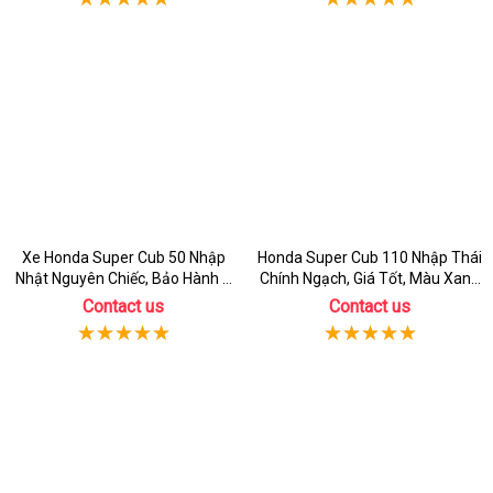
Xe Honda Super Cub 50 Nhập
Honda Super Cub 110 Nhập Thái
Nhật Nguyên Chiếc, Bảo Hành 3
Chính Ngạch, Giá Tốt, Màu Xanh
Năm
Rêu
Contact us
Contact us