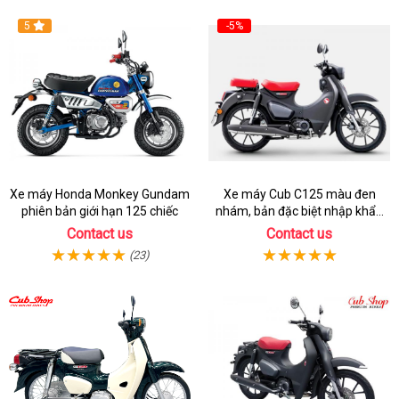
5
-5%
Xe máy Honda Monkey Gundam
Xe máy Cub C125 màu đen
phiên bản giới hạn 125 chiếc
nhám, bản đặc biệt nhập khẩu
Thái lan
Contact us
Contact us
(23)