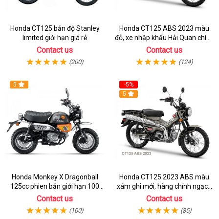
Honda CT125 bản độ Stanley
Honda CT125 ABS 2023 màu
limited giới hạn giá rẻ
đỏ, xe nhập khẩu Hải Quan chính
ngạch
Contact us
Contact us
(200)
(124)
5
-5%
5
Honda Monkey X Dragonball
Honda CT125 2023 ABS màu
125cc phien bản giới hạn 100
xám ghi mới, hàng chính ngạch
chiếc từ 2 ký ức huyền thoại
giá tốt nhất thị trường
Contact us
Contact us
(100)
(85)