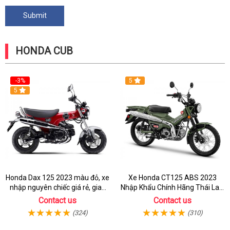
HONDA CUB
-3%
5
5
Honda Dax 125 2023 màu đỏ, xe
Xe Honda CT125 ABS 2023
nhập nguyên chiếc giá rẻ, giao
Nhập Khẩu Chính Hãng Thái Lan,
hồ sơ ngay
Đủ Phụ Kiện Đồ Chơi
Contact us
Contact us
(324)
(310)