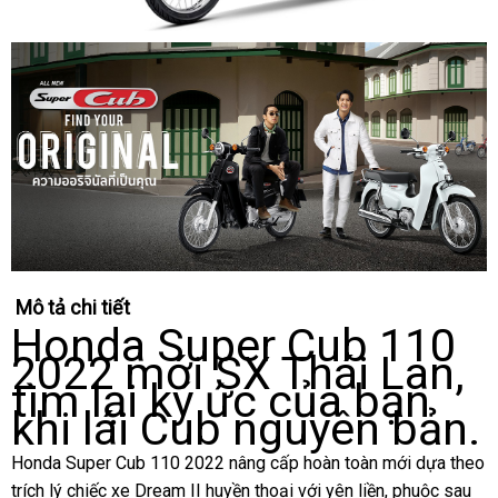
Mô tả chi tiết
Honda Super Cub 110
2022 mới SX Thái Lan,
tìm lại ký ức của bạn
khi lái Cub nguyên bản.
Honda Super Cub 110 2022
nâng cấp hoàn toàn mới dựa theo
trích lý chiếc xe Dream II huyền thoại với yên liền, phuộc sau