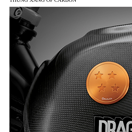
THÙNG XĂNG ỐP CARBON