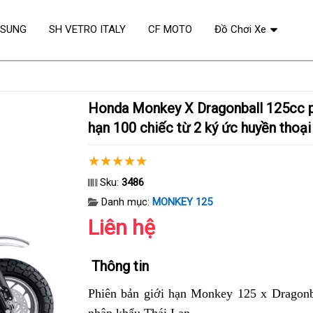
OSUNG
SH VETRO ITALY
CF MOTO
Đồ Chơi Xe
Honda Monkey X Dragonball 125cc phien bản giới
hạn 100 chiếc từ 2 ký ức huyền thoại
Sku:
3486
Danh mục:
MONKEY 125
Liên hệ
Thông tin
Phiên bản giới hạn Monkey 125 x Dragonb