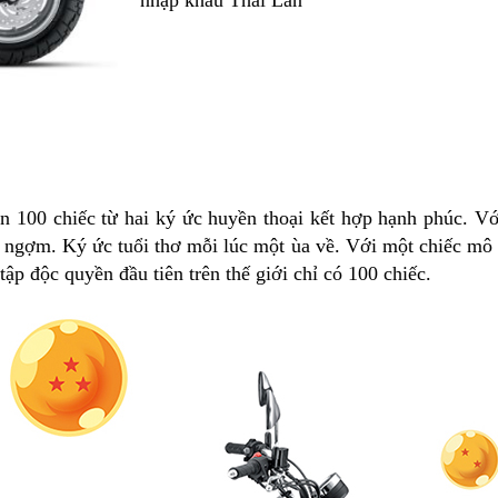
nhập khẩu Thái Lan
n 100 chiếc từ hai ký ức huyền thoại kết hợp hạnh phúc. V
 ngợm. Ký ức tuổi thơ mỗi lúc một ùa về. Với một chiếc mô t
ập độc quyền đầu tiên trên thế giới chỉ có 100 chiếc.