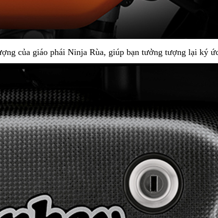
ợng của giáo phái Ninja Rùa, giúp bạn tưởng tượng lại ký ức