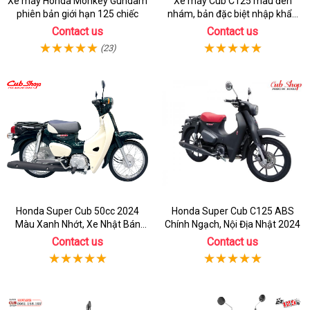
Xe máy Honda Monkey Gundam
Xe máy Cub C125 màu đen
phiên bản giới hạn 125 chiếc
nhám, bản đặc biệt nhập khẩu
Thái lan
Contact us
Contact us
(23)
Honda Super Cub 50cc 2024
Honda Super Cub C125 ABS
Màu Xanh Nhớt, Xe Nhật Bán
Chính Ngạch, Nội Địa Nhật 2024
Chạy Nhất
Contact us
Contact us