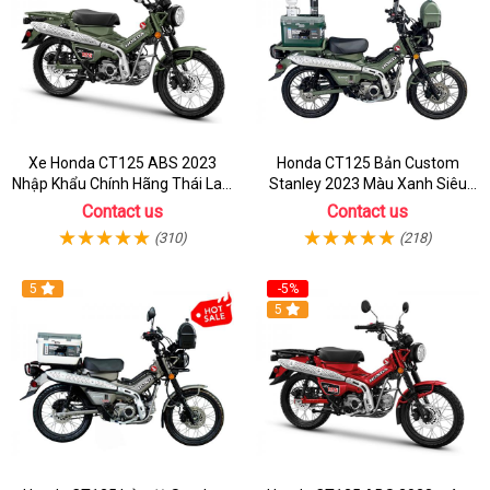
Xe Honda CT125 ABS 2023
Honda CT125 Bản Custom
Nhập Khẩu Chính Hãng Thái Lan,
Stanley 2023 Màu Xanh Siêu
Đủ Phụ Kiện Đồ Chơi
Chất
Contact us
Contact us
(310)
(218)
5
-5%
5