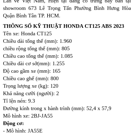
Lan về Việt Nam, Hiện tại đang có trưng bày bán tại
showroom 673 Lê Trọng Tấn Phường Bình Hưng Hòa
Quận Bình Tân TP. HCM.
THÔNG SỐ KỸ THUẬT HONDA CT125 ABS 2023
Tên xe: Honda CT125
Chiều dài tổng thể (mm): 1.960
chiều rộng tổng thể (mm): 805
Chiều cao tổng thể (mm): 1.085
Chiều dài cơ sở(mm): 1.255
Độ cao gầm xe (mm): 165
Chiều cao ghế (mm): 800
Trọng lượng xe (kg): 120
Khả năng cưỡi (người): 2
Tỉ lện nén: 9.3
Đường kính trong x hành trình (mm): 52,4 x 57,9
Mô hình xe: 2BJ-JA55
Động cơ:
- Mô hình: JA55E