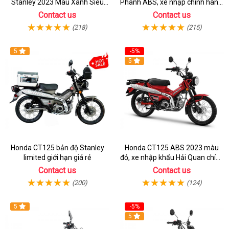
Stanley 2023 Màu Xanh Siêu
Phanh ABS, xe nhập chính hãng,
Chất
bán online giá rẻ
Contact us
Contact us
(218)
(215)
5
-5%
5
Honda CT125 bản độ Stanley
Honda CT125 ABS 2023 màu
limited giới hạn giá rẻ
đỏ, xe nhập khẩu Hải Quan chính
ngạch
Contact us
Contact us
(200)
(124)
5
-5%
5