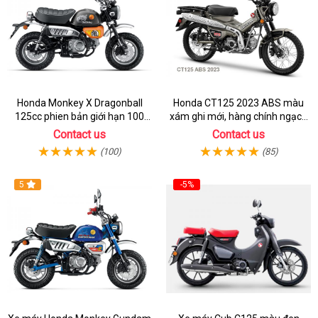
Honda Monkey X Dragonball
Honda CT125 2023 ABS màu
125cc phien bản giới hạn 100
xám ghi mới, hàng chính ngạch
chiếc từ 2 ký ức huyền thoại
giá tốt nhất thị trường
Contact us
Contact us
(100)
(85)
5
-5%