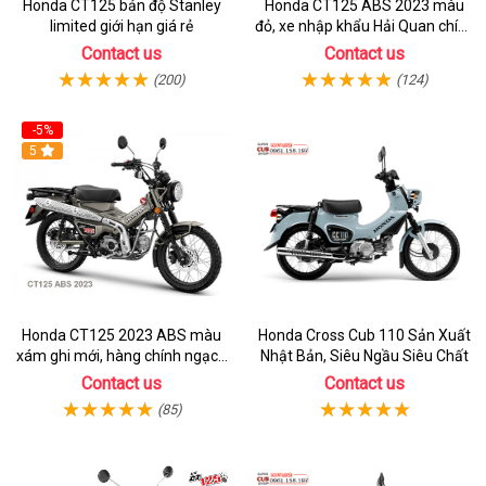
Honda CT125 bản độ Stanley
Honda CT125 ABS 2023 màu
limited giới hạn giá rẻ
đỏ, xe nhập khẩu Hải Quan chính
ngạch
Contact us
Contact us
(200)
(124)
-5%
5
Honda CT125 2023 ABS màu
Honda Cross Cub 110 Sản Xuất
xám ghi mới, hàng chính ngạch
Nhật Bản, Siêu Ngầu Siêu Chất
giá tốt nhất thị trường
Contact us
Contact us
(85)