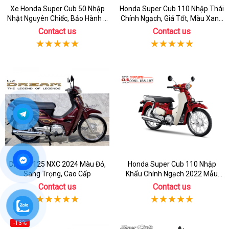
Xe Honda Super Cub 50 Nhập
Honda Super Cub 110 Nhập Thái
Nhật Nguyên Chiếc, Bảo Hành 3
Chính Ngạch, Giá Tốt, Màu Xanh
Năm
Rêu
Contact us
Contact us
Dream 125 NXC 2024 Màu Đỏ,
Honda Super Cub 110 Nhập
Sang Trọng, Cao Cấp
Khẩu Chính Ngạch 2022 Mẫu
Mới
Contact us
Contact us
-13%