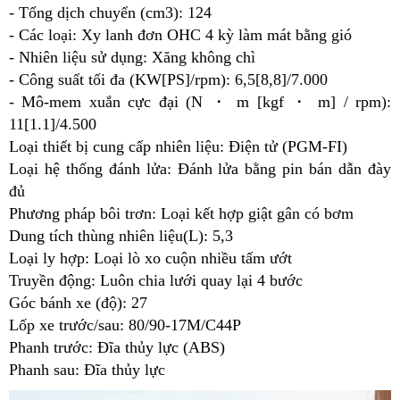
- Tổng dịch chuyển (cm3): 124
- Các loại: Xy lanh đơn OHC 4 kỳ làm mát bằng gió
- Nhiên liệu sử dụng: Xăng không chì
- Công suất tối đa (KW[PS]/rpm): 6,5[8,8]/7.000
- Mô-mem xuắn cực đại (N ・ m [kgf ・ m] / rpm):
11[1.1]/4.500
Loại thiết bị cung cấp nhiên liệu: Điện tử (PGM-FI)
Loại hệ thống đánh lửa: Đánh lửa bằng pin bán dẫn đày
đủ
Phương pháp bôi trơn: Loại kết hợp giật gân có bơm
Dung tích thùng nhiên liệu(L): 5,3
Loại ly hợp: Loại lò xo cuộn nhiều tấm ướt
Truyền động: Luôn chia lưới quay lại 4 bước
Góc bánh xe (độ): 27
Lốp xe trước/sau: 80/90-17M/C44P
Phanh trước: Đĩa thủy lực (ABS)
Phanh sau: Đĩa thủy lực