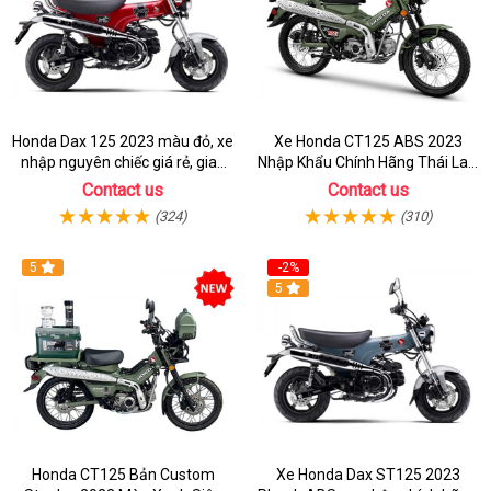
Honda Dax 125 2023 màu đỏ, xe
Xe Honda CT125 ABS 2023
nhập nguyên chiếc giá rẻ, giao
Nhập Khẩu Chính Hãng Thái Lan,
hồ sơ ngay
Đủ Phụ Kiện Đồ Chơi
Contact us
Contact us
(324)
(310)
5
-2%
5
Honda CT125 Bản Custom
Xe Honda Dax ST125 2023