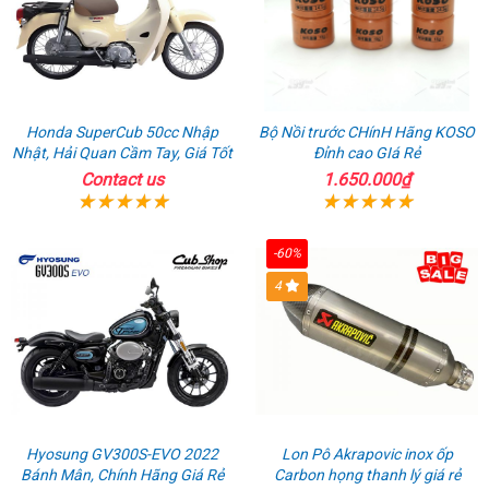
Honda SuperCub 50cc Nhập
Bộ Nồi trước CHínH Hãng KOSO
Nhật, Hải Quan Cầm Tay, Giá Tốt
Đỉnh cao GIá Rẻ
Contact us
1.650.000₫
-60%
4
Hyosung GV300S-EVO 2022
Lon Pô Akrapovic inox ốp
Bánh Mân, Chính Hãng Giá Rẻ
Carbon họng thanh lý giá rẻ