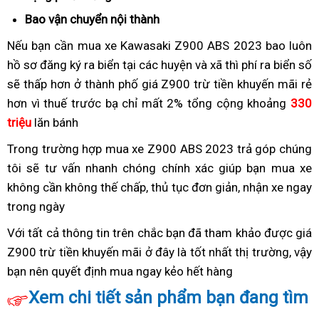
vấn
Bao vận chuyển nội thành
thanh
toán
Nếu bạn cần mua xe Kawasaki Z900 ABS 2023
giá
bao luôn
hồ sơ đăng ký ra biển
Z900
tại các huyện và xã thì phí ra biển số
vừa
sẽ thấp hơn ở thành phố
2023
giá
giá Z900 trừ tiền khuyến mãi rẻ
phải
hơn vì thuế trước bạ chỉ mất 2%
giá
khuyến
Z900
tổng cộng khoảng
330
triệu
lăn bánh
chưa
mãi
2023
gồm
Z900
giá
Trong trường hợp
giá
mua xe Z900 ABS 2023 trả góp
nhập
chúng
tiền
2023
chưa
tôi sẽ tư vấn nhanh chóng chính xác giúp bạn
trừ
KH
mua xe
hàng
khuyến
gồm
không cần không thế chấp,
chương
sản
thủ tục đơn giản,
giá
nhận xe ngay
giá
mãi
tiền
trong ngày
rất
trình
phẩm
gốc
Z900
khuyến
an
KM
cao
chưa
Với tất cả thông tin trên
KH
xe
chắc bạn đã tham khảo được giá
mãi
toàn
cấp
trừ
Z900 trừ tiền khuyến mãi ở đây là tốt nhất thị trường,
giá
xin
hàng
vậy
và
giá
bạn nên
giá
quyết định mua ngay kẻo hết hàng
Z900
số
thương
hiệu
đẹp
tốt
trừ
chưa
hiệu
của
Xem chi tiết sản phẩm bạn đang tìm
chương
trừ
Nhật