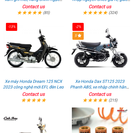
giá tốt nhất thị trường
hồ sơ ngay
Contact us
Contact us
(85)
(324)
-13%
-2%
5
Xe máy Honda Dream 125 NCX
Xe Honda Dax ST125 2023
2023 công nghệ mới EFI, đèn Led
Phanh ABS, xe nhập chính hãng,
bán online giá rẻ
Contact us
Contact us
(215)