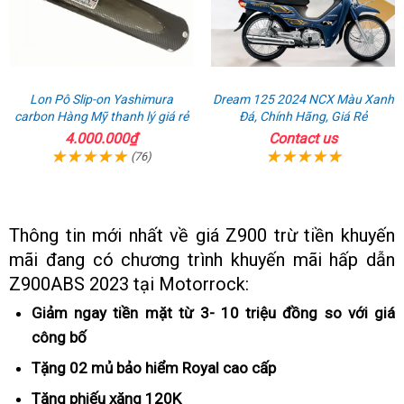
Lon Pô Slip-on Yashimura
Dream 125 2024 NCX Màu Xanh
carbon Hàng Mỹ thanh lý giá rẻ
Đá, Chính Hãng, Giá Rẻ
4.000.000₫
Contact us
(76)
Thông tin mới nhất về giá Z900 trừ tiền khuyến
mãi đang có chương trình khuyến mãi
tại
hấp dẫn
Z900ABS 2023 tại Motorrock:
nhà
Giảm ngay tiền mặt từ 3- 10 triệu đồng so với giá
công bố
thanh
toán
Tặng 02 mủ bảo hiểm Royal
kết
cao cấp
luận
Tặng phiếu xăng 120K
tư