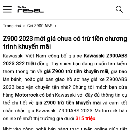
Trang chủ
Giá Z900 ABS
Z900 2023 mới giá chưa có trừ tiền chương
trình khuyến mãi
Kawasaki Việt Nam công bố giá xe
Kawasaki Z900ABS
2023 322 triệu
đồng.
to
Tuy nhiên bạn đang muốn tìm kiếm
thêm thông tin về
giá Z900 trừ tiền khuyến mãi
,
theo
giá bao
lăn bánh,
giá
giá
hoặc giá bán giao hồ sơ hay
Z900
giá xe Z900ABS
yêu
2023 bao vận chuyển tận nhà?
cạnh
trừ
xịn
Z900
Chúng tôi
2023
KH
mách bạn cửa
cầu
hàng
Motorrock
tranh
chương
có bán Kawasaki với đầy đủ thông tin cụ
sò
2023
giá
giá
thể chi tiết về
trình
giá Z900 trừ tiền khuyến mãi
giá
chưa
Z900
và cam kết
chắc chắn giá Kawasaki Z900ABS 2023 Motorrock bán
KM
chưa
gồm
chưa
online rẻ nhất thị trường giá dưới
gồm
315 triệu
tiền
trừ
tân
.
tiền
khuyến
trang
Nhờ vào
lái
công nghệ bán hàng trực tuyến
KH
online
link
giúp tiết