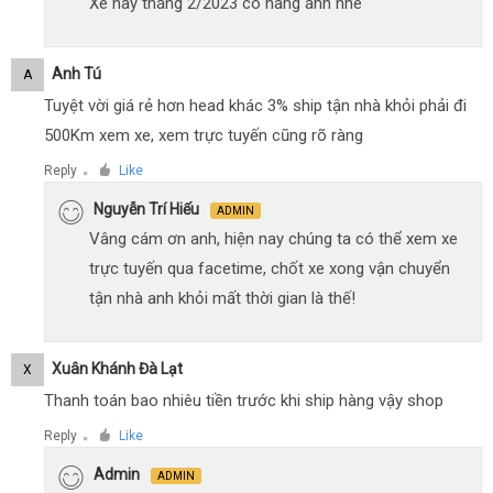
Xe này tháng 2/2023 có hàng anh nhé
Anh Tú
A
Tuyệt vời giá rẻ hơn head khác 3% ship tận nhà khỏi phải đi
500Km xem xe, xem trực tuyến cũng rõ ràng
Reply
Like
●
Nguyễn Trí Hiếu
ADMIN
Vâng cám ơn anh, hiện nay chúng ta có thể xem xe
trực tuyến qua facetime, chốt xe xong vận chuyển
tận nhà anh khỏi mất thời gian là thế!
Xuân Khánh Đà Lạt
X
Thanh toán bao nhiêu tiền trước khi ship hàng vậy shop
Reply
Like
●
Admin
ADMIN