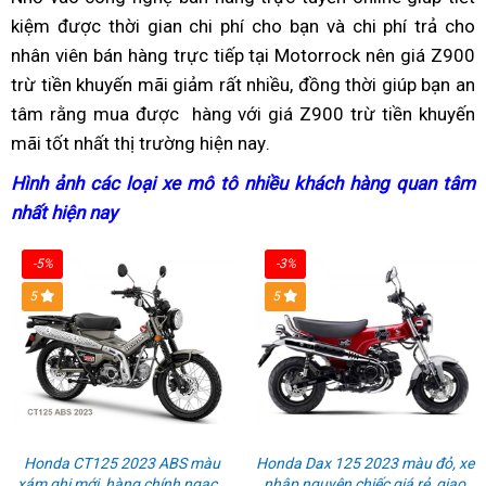
khuyến
mãi
kiệm
lái
được thời gian
xe
thế
chi phí cho bạn
giá
và chi phí trả cho
giá
web
mãi
nhân viên bán hàng trực tiếp
xe
hăng
giới
KH
tại Motorrock
trừ
Z900
gần
nên giá Z900
trừ tiền khuyến mãi giảm rất nhiều,
hăng
say
giá
đèn
đồng thời giúp bạn
chương
chưa
nhất
giá
an
tâm rằng mua được
say
thể
thay
hàng
xe
với giá Z900 trừ tiền khuyến
Z900
full
trình
trừ
trừ
mãi tốt nhất thị trường hiện nay
thể
thao
lốp
moto
chưa
giá
to
.
Led
KM
chư
thao
siêu
trừ
khuyến
trìn
Hình ảnh
sản
các loại xe mô tô
nhập
nhiều khách hàng quan tâm
g
bền
mãi
KM
nhất hiện nay
phẩm
shop
khẩu
k
Z900
cao
ở
Mỹ
m
2023
-5%
-3%
cấp
đâu
Z
5
5
giá
bán
2
tốt
uy
tín?
Honda CT125 2023 ABS màu
Honda Dax 125 2023 màu đỏ, xe
xám ghi mới, hàng chính ngạch
nhập nguyên chiếc giá rẻ, giao