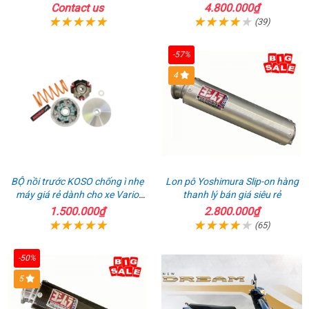
Contact us
4.800.000₫
(39)
-57%
4
BỘ nồi trước KOSO chống ì nhẹ
Lon pô Yoshimura Slip-on hàng
máy giá rẻ dành cho xe Vario
thanh lý bán giá siêu rẻ
160
1.500.000₫
2.800.000₫
(65)
-50%
5