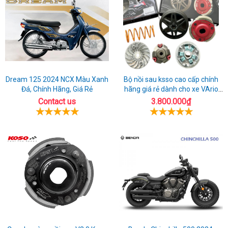
Dream 125 2024 NCX Màu Xanh
Bộ nồi sau ksso cao cấp chính
Đá, Chính Hãng, Giá Rẻ
hãng giá rẻ dành cho xe VArio
160
Contact us
3.800.000₫