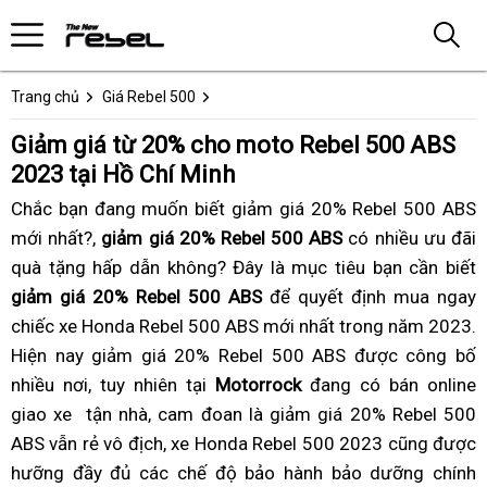
Trang chủ
Giá Rebel 500
Giảm giá từ 20% cho moto Rebel 500 ABS
2023 tại Hồ Chí Minh
Chắc bạn
công
đang
Honda
muốn biết giảm giá 20% Rebel 500 ABS
mới nhất?,
ty
giảm giá 20% Rebel 500 ABS
Rebel
có nhiều ưu đãi
b
quà tặng hấp dẫn không
nào
500
xe
? Đây là mục tiêu
xe
giảm
bạn cần biết
g
giảm giá 20% Rebel 500 ABS
bán
ABS
lậu
để quyết định
siêu
giá
review
mua ngay
g
chiếc xe Honda Rebel 500 ABS mới nhất
có
giảm
thẻ
trong năm 2023
lướt
xe
g
.
g
Hiện nay giảm giá 20% Rebel 500 ABS được công bố
uy
20%
cứu
Rebel
g
x
nhiều nơi,
tín
bền
tuy nhiên
Honda
tại
Motorrock
đang có bán online
hộ
500
x
R
đ
giao xe
giảm
tận nhà,
nhất?
mua
cam đoan là giảm giá 20% Rebel 500
Rebel
tại
R
5
q
ABS vẫn rẻ vô địch,
giá
sắm
giá
xe Honda Rebel 500 2023
500
HCM
hàng
cũng được
5
2
p
g
hưỡng đầy đủ
xe
link
các chế độ bảo hành bảo dưỡng
rebel
ABS
thùng
giảm
chính
2
t
p
r