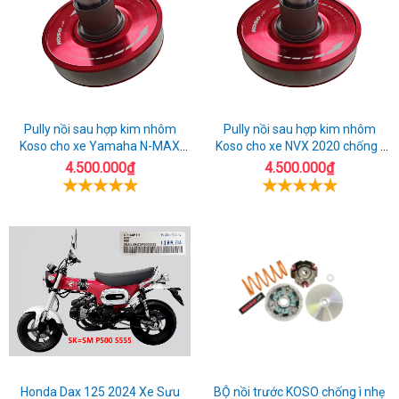
Pully nồi sau hợp kim nhôm
Pully nồi sau hợp kim nhôm
Koso cho xe Yamaha N-MAX
Koso cho xe NVX 2020 chống ì
2020 tăng tốc cực nhanh
nhẹ máy
4.500.000₫
4.500.000₫
Honda Dax 125 2024 Xe Sưu
BỘ nồi trước KOSO chống ì nhẹ