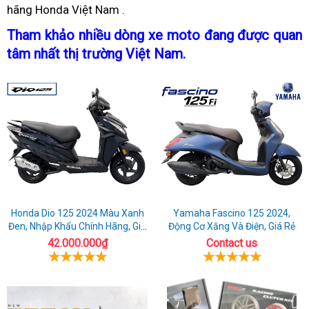
hãng Honda Việt Nam
Rebel
web
500
giảm
tăng
.
giá
tạ
t
500
đang
20%
cường
xe
H
V
đ
Tham khảo
sport
nhiều dòng xe moto
giảm
đang được quan
2023
giảm
sự
Rebel
g
tâm nhất thị trường Việt Nam
tập
.
giá
tại
khéo
500
kỹ
xe
HCM
léo
2023
năng
Rebel
tại
lái
500
HCM
tại
HCM
Honda Dio 125 2024 Màu Xanh
Yamaha Fascino 125 2024,
Đen, Nhập Khẩu Chính Hãng, Giá
Động Cơ Xăng Và Điện, Giá Rẻ
Rẻ
42.000.000₫
Contact us