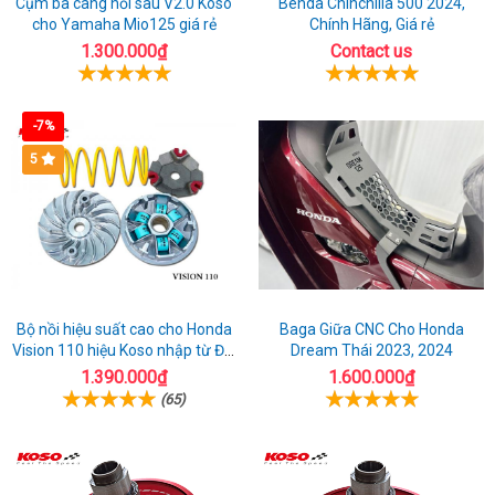
Cụm ba càng nồi sau V2.0 Koso
Benda Chinchilla 500 2024,
cho Yamaha Mio125 giá rẻ
Chính Hãng, Giá rẻ
1.300.000₫
Contact us
-7%
5
Bộ nồi hiệu suất cao cho Honda
Baga Giữa CNC Cho Honda
Vision 110 hiệu Koso nhập từ Đài
Dream Thái 2023, 2024
Loan
1.390.000₫
1.600.000₫
(65)