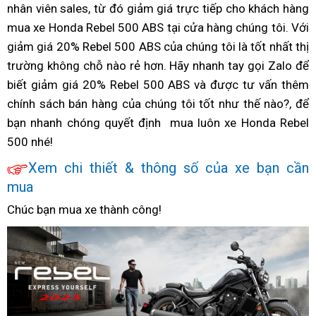
Rebel
đoán
nhân viên sales,
500
hàng
từ đó giảm giá trực tiếp
cỡ
giá
cho khách hàng
rebel
500
l
HCM
500
mua xe Honda Rebel 500 ABS tại cửa hàng
ABS
cao
lốp
rebel
500
đang
giá
chúng tôi. Với
2023
giảm giá 20% Rebel 500 ABS
giảm
cấp
xe
chạy
của chúng tôi là tốt nhất
500
đang
giảm
rebel
Hon
thị
tại
trường
đăng
không chỗ nào rẻ hơn. Hãy nhanh tay
20%
nhất
như
rèn
đang
giảm
500
test
gọi Zalo để
Rebe
HCM
biết giảm giá 20% Rebel 500 ABS và được tư vấn thêm
ký
phân
thế
luyện
giảm
đang
lỗi
500
H
chính sách bán hàng
khúc
nhập
của chúng tôi tốt như thế nào?,
nào?
sức
giảm
giá
để
ABS
R
bạn nhanh chóng
quyết định
khẩu
khỏe
giảm
mua luôn
giá
xe Honda Rebel
rebe
giả
5
500 nhé!
Nhật
giá
xuất
500
20%
xe
xưởng
đan
g
Xem
giảm
chi thiết & thông số của
lốp
xe bạn cần
Rebel
giả
mua
còn
giá
xe
500
nguyên
xe
kích
Chúc bạn mua xe thành công!
tại
đai
Rebel
thước
HCM
nguyên
500
bao
kiện
tại
nhiêu
HCM