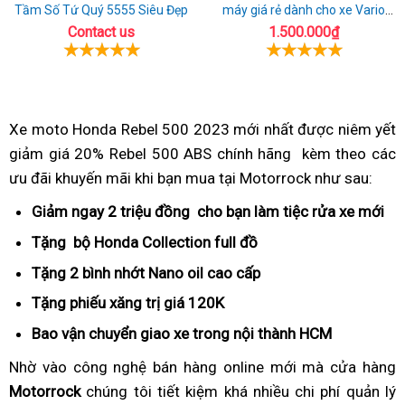
Tầm Số Tứ Quý 5555 Siêu Đẹp
máy giá rẻ dành cho xe Vario
160
Contact us
1.500.000₫
Xe moto Honda Rebel 500 2023
giá
mới nhất
giá
được niêm yết
giảm giá 20% Rebel 500 ABS chính hãng
rebel
sỉ
sản
kèm theo
Hond
các
ưu đãi khuyến mãi
mới
khi bạn mua
giảm
tại Motorrock như sau:
500
phẩm
Rebel
lạ
giá
đang
cao
500
Giảm ngay
có
2 triệu đồng
giảm
cho bạn làm tiệc rửa xe mới
nh
chưa
xe
giảm
cấp
ABS
đồ
giá
tí
Tặng
sửa
bộ Honda Collection
giảm
full đồ
tại
từng
Rebel
giá
giảm
chơi
xe
nă
chữa
giá
nhà
Tặng
ở
2 bình nhớt Nano oil
giảm
cao cấp
tư
có
500
tốt
20%
theo
Rebel
m
xe
đâu
giá
vấn
tại
Tặng
tăng
phiếu xăng trị giá
giá
120K
an
xe
500
lạ
Rebel
xe
HCM
xích
rebel
toàn
gì
2023
Bao vận chuyển
tham
giao xe
giảm
trong nội thành HCM
tăng
500
Rebel
500
không?
tại
khảo
giá
óc
tại
Nhờ vào
Honda
công nghệ
xịn
bán hàng online mới
giá
mà cửa hàng
500
đang
HCM
xe
phán
HCM
Motorrock
Rebel
chúng tôi
sò
kích
tiết kiệm khá nhiều
giá
chi phí quản lý
rebel
tại
giảm