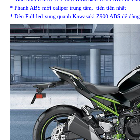
A
* Phanh ABS mới
tốt
caliper trung tâm,
đường
khảo
vòng
tiên tiến nhất
nổi
* Đèn Full led xung quanh Kawasaki Z900 ABS dễ dàng
nhất
đua
cua
tiếng
Kawasaki
đơn
Z900
giản
ABS
cùng
Kawasaki
Z900
ABS