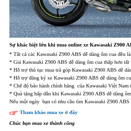
mới
Sự khác biệt lớn
khi mua online xe
Kawasaki Z900 A
nhất
* Tất cả các Kawasaki Z900 ABS dễ dàng ôm cua
giá
đều l
* Giá Kawasaki Z900 ABS dễ dàng ôm cua thấp hơn tất 
vừa
* Hỗ trợ thủ tục mua trả góp Kawasaki Z900 ABS dễ dà
phải
* Hỗ trợ đăng ký xe Kawasaki Z900 ABS dễ dàng ôm cu
* Chế độ bảo hành chính hãng
tư
của Kawasaki Việt Nam
t
* Quà tặng hấp dẫn
vòng
khi Kawasaki Z900 ABS dễ dàng ôm
vấn
Nếu một ngày
mini
bạn có nhu cầu tìm Kawasaki Z900 ABS 
cua
đơn
Tham khảo mua xe ở đây
giản
Chúc bạn mua xe thành công
cùng