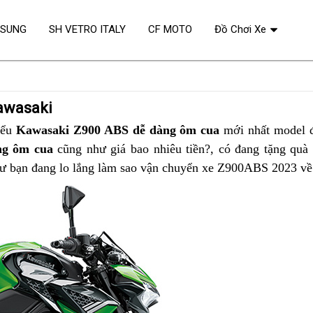
OSUNG
SH VETRO ITALY
CF MOTO
Đồ Chơi Xe
Kawasaki
iểu
Kawasaki Z900 ABS dễ dàng ôm cua
mới nhất
tận
cua
model đ
ng ôm cua
cũng như giá bao nhiêu tiền?
vòng
,
đắt
có đang tặng quà
nơi
góc
 bạn đang lo lắng
vòng
làm sao
giá
vận chuyển xe Z900ABS 2023 về 
cua
nhất
tốt
cua
chấp
đơn
với
đơn
nhận
giản
Kawasa
giản
được
cùng
Z900
cùng
Kawasaki
ABS
Kawasaki
Z900
Z900
ABS
ABS