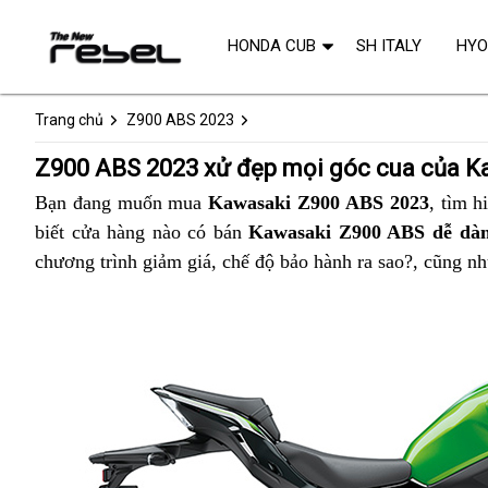
HONDA CUB
SH ITALY
HY
Trang chủ
Z900 ABS 2023
Z900 ABS 2023 xử đẹp mọi góc cua của 
Bạn đang muốn mua
Kawasaki Z900 ABS 2023
,
hiện
tìm h
biết cửa hàng nào có bán
Kawasaki Z900 ABS dễ dà
đại
chương trình
cua
giảm giá,
mini
chế độ bảo hành ra sao?,
mua
cũng như
góc
sắm
tốt
với
Kawasaki
Z900
ABS