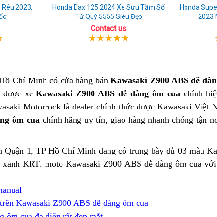
 Rêu 2023,
Honda Dax 125 2024 Xe Sưu Tầm Số
Honda Supe
ốc
Tứ Quý 5555 Siêu Đẹp
2023 
s
Contact us
à Hồ Chí Minh
giá
có cửa hàng bán
Kawasaki Z900 ABS dễ dà
a được xe
Kawasaki Z900 ABS dễ dàng ôm cua
bán
hàng
chính hiệ
wasaki Motorrock là dealer chính thức được Kawasaki Việt
buôn
thùng
àng ôm cua
chính hãng uy tín,
nơi
giao hàng nhanh chóng tận n
ng
ked
bán
a
h Quận 1, TP Hồ Chí Minh
đa
cua
đang có trưng bày đủ 03 màu K
n
à xanh KRT
online
.
báo
moto Kawasaki Z900 ABS dễ dàng ôm cua với 
năng
góc
ản
giá
tốt
ng
 manual
chính
với
wasaki
) trên Kawasaki Z900 ABS dễ dàng ôm cua
hãng
Kawasaki
00
 ôm cua đa diện rất đẹp mắt
Z900
cua