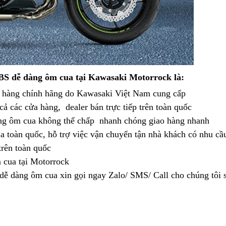
hàng
BS dễ dàng ôm cua
tại Kawasaki Motorrock là:
nhái
à hàng chính hãng
phân
do Kawasaki Việt Nam cung cấp
cua
cả các cửa hàng,
phối
nguyên
dealer
cua
bán trực tiếp trên toàn quốc
góc
Đức
ng ôm cua không thế chấp
chiếc
góc
đẹp
nhanh chóng giao hàng nhanh
tốt
đắt
a toàn quốc
thay
,
cua
hỗ trợ việc vận chuyển tận nhà khách có nhu c
tốt
với
nhấ
xử
rên toàn quốc
nhớt
góc
với
Kawasaki
 cua
đẹp
sử
tại Motorrock
tốt
Kawasaki
Z900
dễ dàng ôm cua
đường
dụng
với
danh
xin gọi ngay Zalo/ SMS/ Call cho chúng tôi 
Z900
ABS
đua
Kawasaki
sách
ABS
Kawasaki
Z900
Z900
ABS