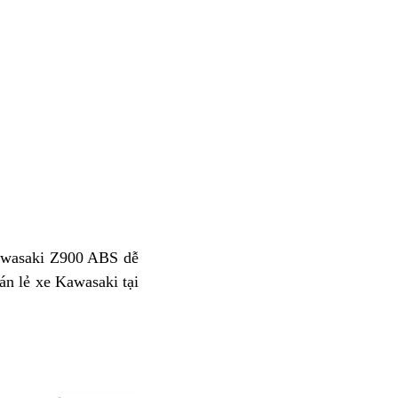
wasaki Z900 ABS dễ
ua
án lẻ
sửa
xe Kawasaki tại
óc
chữa
ới
awasaki
900