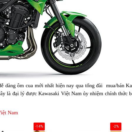
 dàng ôm cua mới nhất hiện nay
so
cua
qua tổng đài
voucher
mua/bán Ka
ây là đại lý
cua
được Kawasaki Việt Nam ủy nhiệm chính thức
sánh
góc
c
b
nh
góc
tốt
g
tốt
với
v
Việt Nam
với
Kawasaki
K
Kawasaki
Z900
Z
-14%
-2%