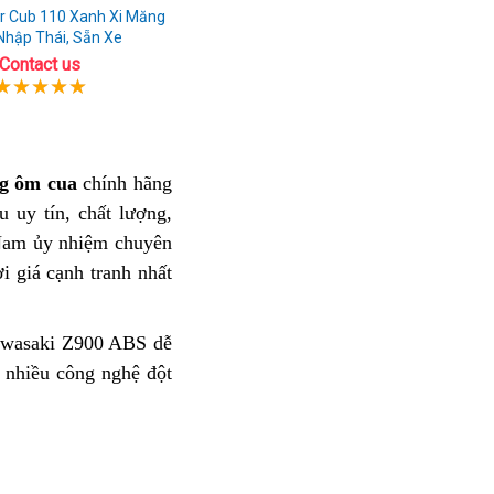
r Cub 110 Xanh Xi Măng
Nhập Thái, Sẵn Xe
Contact us
ng ôm cua
hướng
chính hãng
vòng
u uy tín, chất lượng,
dẫn
cua
 Nam ủy nhiệm
cua
quà
chuyên
đơn
ơi
xử
giá cạnh tranh nhất
góc
tặng
giản
đẹp
tốt
cùng
đường
với
Kawasaki
awasaki Z900 ABS dễ
đua
Kawasaki
Z900
nhiều công nghệ đột
Kawasaki
Z900
ABS
Z900
ABS
ABS