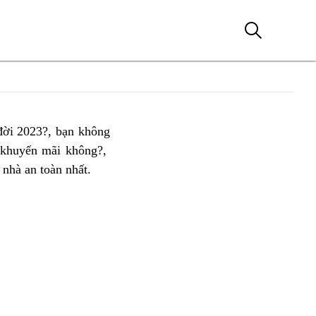
ời 2023?, bạn không
 khuyến mãi không?,
vòng
classic
nhà an toàn nhất
mới
.
cua
nhất
đơn
ki
giản
cùng
Kawasaki
Z900
ABS