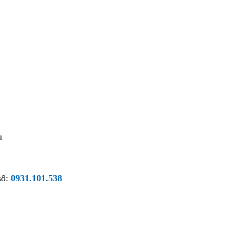
ầu
t
báo
giá
số:
0931.101.538