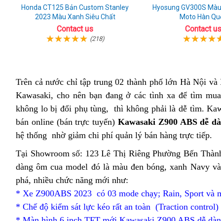
Honda CT125 Bản Custom Stanley
Hyosung GV300S Màu
2023 Màu Xanh Siêu Chất
Moto Hàn Qu
Contact us
Contact u
(218)
Trên cả nước
giá
chỉ tập trung 02 thành phố lớn Hà Nội v
Kawasaki,
Thái
cho nên
xuất
vòng
bạn đang ở các tình xa để tìm mu
không lo bị đổi phụ tùng,
Lan
xưởng
cua
vòng
thì không phải là dễ tìm
giá
. Ka
bán online (bán trực tuyến)
đơn
cua
Kawasaki Z900 ABS dễ d
vừa
hệ thống
thể
nhờ giảm chi phí quản lý bán hàng trực tiếp
giản
đơn
phải
vò
na
.
thao
cùng
giản
cu
Tại Showroom số: 123 Lê Thị Riêng Phường Bến Thàn
Kawasaki
cùng
đơ
dàng ôm cua model
giá
đó là màu đen bóng, xanh Navy v
Z900
Kawasaki
gi
phá,
xuất
nhiều chức năng mới như:
vố
ABS
Z900
cù
* Xe Z900ABS 2023 có 03 mode chạy;
khẩu
nhận
Rain, Sport và
ABS
Ka
* Chế độ kiểm sát lực kéo
xử
rất an toàn
Pháp
(Traction control
hàng
Z9
* Màn hình 6 inch TFT mới
đẹp
tham
Kawasaki Z900 ABS dễ dàng