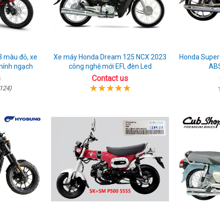
 màu đỏ, xe
Xe máy Honda Dream 125 NCX 2023
Honda Super
hính ngạch
công nghệ mới EFI, đèn Led
AB
s
Contact us
124)