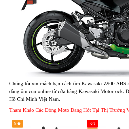
Chúng tôi xin mách bạn cách tìm
chất
Kawasaki Z900 ABS dễ
dàng ôm cua online từ cửa hàng Kawasaki Motorrock
lượng
so
. Đ
Hồ Chí Minh Việt Nam
đồ
.
sá
chơi
Tham Khảo Các Dòng Moto Đang Hót Tại Thị Trường 
5
-5%