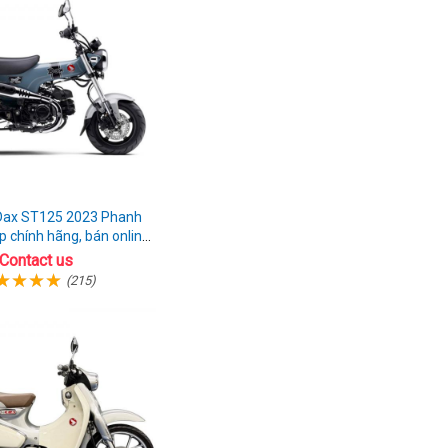
BS
Dax ST125 2023 Phanh
p chính hãng, bán online
giá rẻ
Contact us
(215)