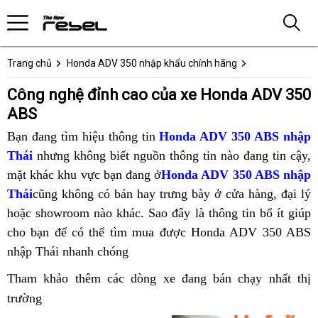
Trang chủ
Honda ADV 350 nhập khẩu chính hãng
Công nghệ đỉnh cao của xe Honda ADV 350
ABS
Bạn đang
cruiser
tìm hiệu thông tin
Honda ADV 350 ABS nhập
Thái
nhưng không biết nguồn thông tin nào đang tin cậy,
mặt khác
xe
khu vực bạn đang ở
Honda ADV 350 ABS nhập
Thái
cũng
Honda
không có bán hay trưng bày ở cửa hàng
ăn
, đại lý
c
hoặc showroom nào
ADV
điện
khác
xe
.
Sao đây
rẻ
là thông tin bổ ít
trộm
Honda
giúp
n
cho bạn để có thể
350
Honda
tìm mua được Honda ADV 350 ABS
tử
Honda
nhất
ADV
h
nhập Thái nhanh chóng
ABS
ADV
giá
ADV
350
đ
công
350
dễ
350
công
Tham khảo thêm các dòng xe đang bán chạy nhất thị
nghệ
ABS
mua
ABS
nghệ
3
trường
mới
đỉnh
công
mới