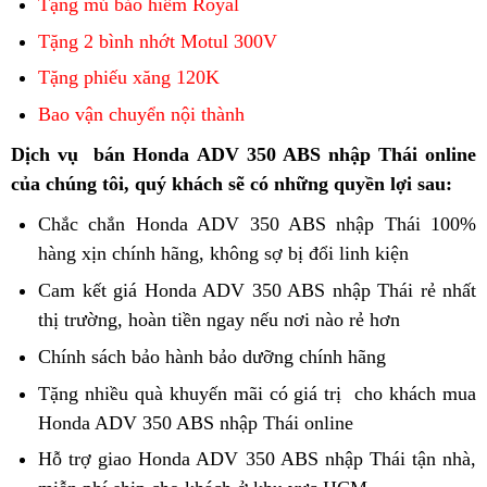
Tặng mủ bảo hiểm Royal
Adv
350
chất
Tặng 2 bình nhớt Motul 300V
350
ABS
lượng
công
Tặng phiếu xăng 120K
nghệ
Bao vận chuyển nội thành
mới
Dịch vụ
adventure
bán Honda ADV 350 ABS nhập Thái online
của chúng tôi,
công
đồ
quý khách
Pháp
sẽ có những quyền lợi sau:
nghệ
trang
Chắc chắn Honda ADV 350 ABS nhập Thái 100%
hiện
trí
hàng xịn
thanh
chính hãng,
xe
không sợ bị đổi linh kiện
giá
đại
xe
toán
Honda
chấp
Cam kết
dễ
giá Honda ADV 350 ABS nhập Thái rẻ nhất
Adv
ADV
nhận
thị trường,
chạy
Honda
hoàn tiền ngay
tập
nếu nơi nào rẻ hơn
350
350
được
thế
ADV
kỹ
Chính sách
bền
bảo hành
công
bảo dưỡng chính hãng
ABS
ngồi
350
năng
nghệ
Tặng nhiều quà
lốp
khuyến mãi có giá trị
xe
cho khách mua
công
thoải
ABS
lái
hiện
Honda ADV 350 ABS nhập Thái online
xe
Honda
showroom
nghệ
mái
đỉnh
đại
kích
ADV
mới
Hỗ trợ giao Honda ADV 350 ABS nhập Thái tận nhà,
H
cao
Adv
thước
350