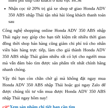
miễn phí ship
đa
cho khách ở khu vực HCM
có
350
bao
ABS
năng
đang
3
Nhận cọc từ 20% trị giá xe
độc
shop sẽ giao Honda ADV
nhiêu
công
bán
c
350 ABS nhập Thái tận nhà
quyền
Honda
hài lòng khách
link
thanh toán
nghệ
chỗ
n
sau
phân
ADV
web
mới
nào?
m
phối
350
Công nghệ shopping online Honda ADV 350 ABS nhập
n
tại
ABS
Thái
đa
ngày nay
Honda
giúp cho bạn
quà
tiết kiệm rất nhiều thời gian
t
Việt
đỉnh
đồng thời shop bán hàng
năng
ADV
Honda
cũng giảm
tặng
test
chi phí trả cho nhân
n
Nam
cao
viên
đăng
bán hàng trực tiếp,
350
xe
làm cho giá thành Honda ADV
ADV
lỗi
350 ABS nhập Thái giảm nhiều
ký
công
Honda
350
phụ
rất có lợi cho người mua
b
mà vẫn đảm bảo tìm được sản phẩm
xe
nghệ
ADV
công
tùng
xe
tốt nhất
tặng
chính hãng
h
nhanh chóng
tận
.
cao
350
nghệ
Honda
quà
nơi
ABS
cao
ADV
lưu
đ
Vậy thì bạn còn chần chờ gì
lái
mà không đặt ngay mua
công
350
niệm
n
Honda ADV 350 ABS nhập Thái hoặc gọi ngay Zalo để
xe
nghệ
ABS
được chúng tôi
lái
tư vấn mua được Honda ADV 350 ABS
giúp
mới
công
nhập Thái ngay hôm nay!
xe
tăng
nghệ
hăng
cường
Xem sản phẩm chi tiết bạn cần tìm