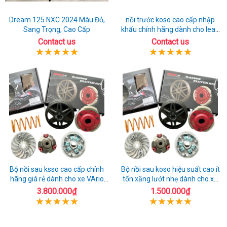
Dream 125 NXC 2024 Màu Đỏ,
nồi trước koso cao cấp nhập
Sang Trọng, Cao Cấp
khẩu chính hãng dành cho lead
125
Contact us
Contact us
Bộ nồi sau ksso cao cấp chính
Bộ nồi sau koso hiệu suất cao ít
hãng giá rẻ dành cho xe VArio
tốn xăng lướt nhẹ dành cho xe
160
honda AIrblade 150
3.800.000₫
1.500.000₫