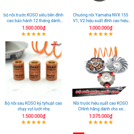
bộ nồi trước KOSO siêu bền đỉnh
Chuông nồi Yamaha NVX 155
cao bảo hành 12 tháng dành
V1, V2 hiệu suất đỉnh cao hiệu
cho xe Air Blade 160
Koso
1.500.000₫
1.000.000₫
Bộ nồi sau KOSO kỷ tyhuật cao
Nồi trước hiệu suất cao KOSO
chạy vọt lướt nhẹ
CHính hãng dành cho xe
AirBlade 125
1.500.000₫
1.375.000₫