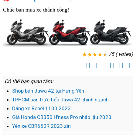
mới
say
thể
Chúc bạn mua xe thành công!
thể
lực
thao
/5 ( votes)
Có thể bạn quan tâm:
Shop bán Jawa 42 tại Hưng Yên
TPHCM bán trực tiếp Jawa 42 chính ngạch
Dáng xe Rebel 1100 2023
Giá Honda CB350 H’ness Pro nhập lậu 2023
Yên xe CBR650R 2023 zin