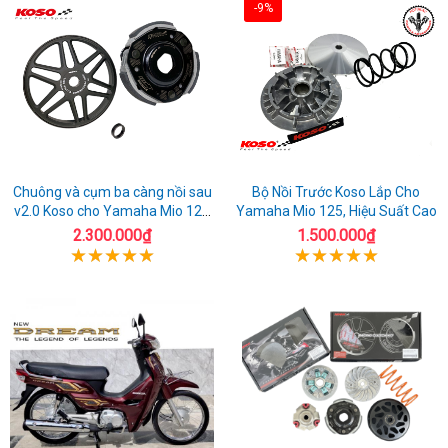
-9%
Chuông và cụm ba càng nồi sau
Bộ Nồi Trước Koso Lắp Cho
v2.0 Koso cho Yamaha Mio 125
Yamaha Mio 125, Hiệu Suất Cao
cao cấp
2.300.000₫
1.500.000₫