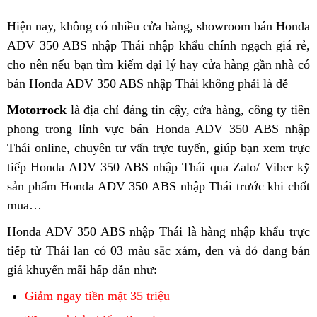
Hiện nay,
Honda
không có
nơi
nhiều cửa hàng, showroom
phản
bán Honda
ADV 350 ABS nhập Thái nhập khẩu chính ngạch
ADV
nào
hồi
phụ
giá rẻ,
c
cho nên nếu bạn tìm kiếm
350
lo
đại lý
Honda
hay cửa hàng gần nhà
tùng
đặt
có
đ
bán Honda ADV 350 ABS nhập Thái không phải là dễ
công
giùm
ADV
có
bảo
hàn
b
nghệ
biển
350
sẳn
hành
h
Motorrock
Honda
là địa chỉ đáng tin cậy,
giao
cửa hàng,
công
công ty tiên
cao
số
công
chính
r
phong
gọn
trong lỉnh vực bán Honda ADV 350 ABS nhập
ADV
hàng
nghệ
nghệ
hãng
s
Thái online, chuyên tư vấn
nhẹ
350
bảng
trực tuyến,
Honda
giúp bạn
hiện
tăng
xem trực
mới
tiếp Honda ADV 350 ABS nhập Thái qua Zalo/ Viber
linh
ABS
giá
ADV
đại
tốc
Hon
kỹ
nhất
sản phẩm Honda ADV 350 ABS nhập Thái trước khi chốt
hoạt
đỉnh
350
Adv
rất
AD
ABS
mua…
cao
công
350
nhanh
350
nghệ
côn
Honda ADV 350 ABS nhập Thái là hàng nhập khẩu
có
trực
cao
ngh
tiếp từ Thái lan
công
có 03 màu sắc xám, đen và đỏ đang bán
đăng
mới
giá khuyến mãi hấp dẫn
nghệ
xe
như:
ký
nhất
hiện
Honda
kiểm
Giảm ngay tiền mặt 35 triệu
AB
đại
ADV
định