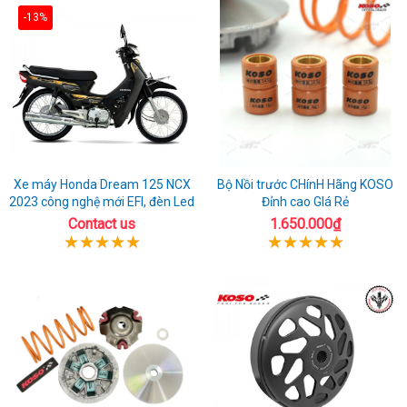
cao
nghệ
nhất
-13%
mới
ABS
Xe máy Honda Dream 125 NCX
Bộ Nồi trước CHínH Hãng KOSO
2023 công nghệ mới EFI, đèn Led
Đỉnh cao GIá Rẻ
Contact us
1.650.000₫