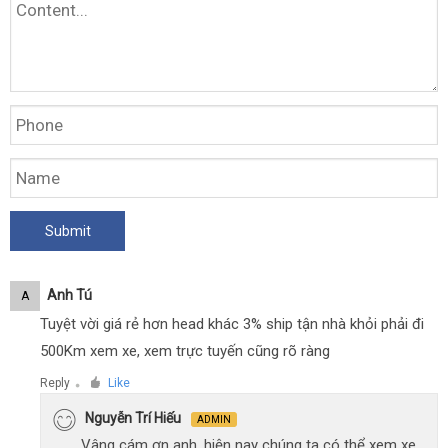
Anh Tú
A
Tuyệt vời giá rẻ hơn head khác 3% ship tận nhà khỏi phải đi
500Km xem xe, xem trực tuyến cũng rõ ràng
Reply
Like
●
Nguyễn Trí Hiếu
ADMIN
Vâng cám ơn anh, hiện nay chúng ta có thể xem xe