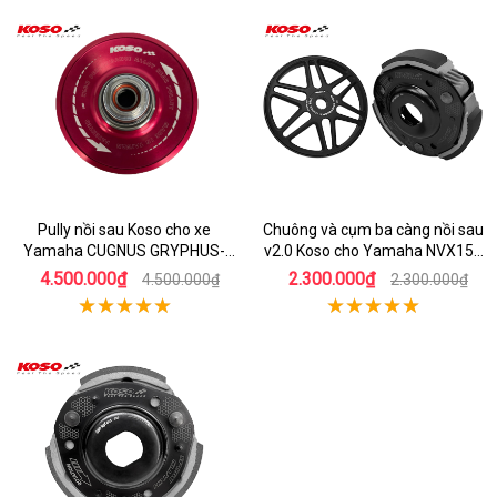
Pully nồi sau Koso cho xe
Chuông và cụm ba càng nồi sau
Yamaha CUGNUS GRYPHUS-
v2.0 Koso cho Yamaha NVX155
125 tăng tốc cực sướng
V1
4.500.000₫
2.300.000₫
4.500.000₫
2.300.000₫