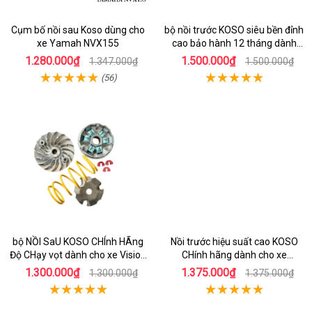
Cụm bố nồi sau Koso dùng cho
bộ nồi trước KOSO siêu bền đỉnh
xe Yamah NVX155
cao bảo hành 12 tháng dành
cho xe Air Blade 160
1.280.000₫
1.500.000₫
1.347.000₫
1.500.000₫
(56)
bộ NỒI SaU KOSO CHÍnh HÃng
Nồi trước hiệu suất cao KOSO
Độ CHạy vọt dành cho xe Vision
CHính hãng dành cho xe
110
AirBlade 125
1.300.000₫
1.375.000₫
1.300.000₫
1.375.000₫