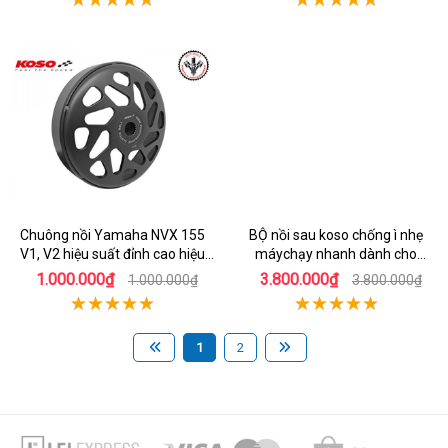
Chuông nồi Yamaha NVX 155
BỘ nồi sau koso chống ì nhẹ
V1, V2 hiệu suất đỉnh cao hiệu
máychạy nhanh dành cho
Koso
honda Sh 150
1.000.000₫
3.800.000₫
1.000.000₫
3.800.000₫
1
2