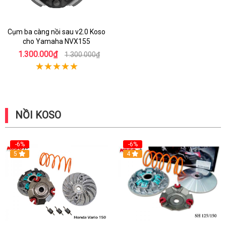
Cụm ba càng nồi sau v2.0 Koso
cho Yamaha NVX155
1.300.000₫
1.300.000₫
NỒI KOSO
-6%
-6%
5
4