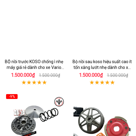
BỘ nồi trước KOSO chống ì nhẹ
Bộ nồi sau koso hiệu suất cao ít
máy giá rẻ dành cho xe Vario
tốn xăng lướt nhẹ dành cho xe
160
honda AIrblade 150
1.500.000₫
1.500.000₫
1.500.000₫
1.500.000₫
-9%