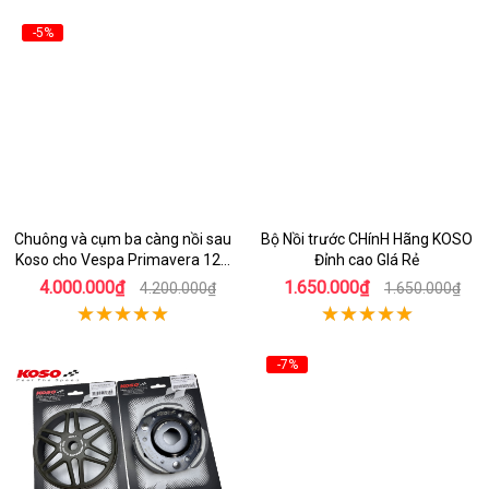
-5%
Chuông và cụm ba càng nồi sau
Bộ Nồi trước CHínH Hãng KOSO
Koso cho Vespa Primavera 125
Đỉnh cao GIá Rẻ
i-Get
4.000.000₫
1.650.000₫
4.200.000₫
1.650.000₫
-7%