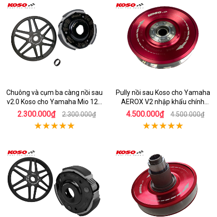
Chuông và cụm ba càng nồi sau
Pully nồi sau Koso cho Yamaha
v2.0 Koso cho Yamaha Mio 125
AEROX V2 nhập khẩu chính
cao cấp
hãng
2.300.000₫
4.500.000₫
2.300.000₫
4.500.000₫