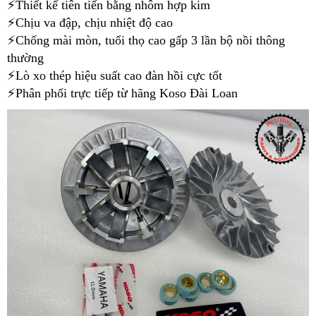
⚡️
Thiết kế tiên tiến bằng nhôm hợp kim
⚡️
Chịu va đập, chịu nhiệt độ cao
⚡️
Chống mài mòn, tuổi thọ cao gấp 3 lần bộ nồi thông
thường
⚡️
Lò xo thép hiệu suất cao đàn hồi cực tốt
⚡️
Phân phối trực tiếp từ hãng Koso Đài Loan