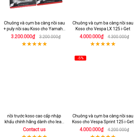
Chuông và cụm ba càng nồi sau
Chuông và cụm ba càng nồi sau
+ puly nồi sau Koso cho Yamaha
Koso cho Vespa LX 125 i-Get
Mio 125
3.200.000₫
4.000.000₫
3.200.000₫
4.300.000₫
-5%
nồi trước koso cao cấp nhập
Chuông và cụm ba càng nồi sau
khẩu chính hãng dành cho lead
Koso cho Vespa Sprint 125 i-Get
125
Contact us
4.000.000₫
4.200.000₫