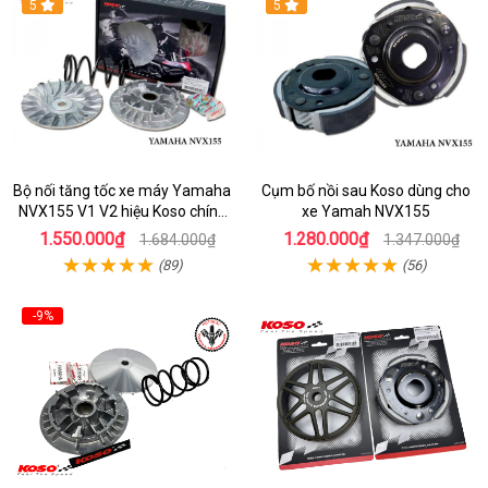
5
5
Bộ nối tăng tốc xe máy Yamaha
Cụm bố nồi sau Koso dùng cho
NVX155 V1 V2 hiệu Koso chính
xe Yamah NVX155
hãng
1.550.000₫
1.280.000₫
1.684.000₫
1.347.000₫
(89)
(56)
-9%