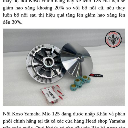
thay bộ nồi Koso chính hãng này xe Mio 125 của bạn sẽ
giảm hao xăng khoảng 20% so với bộ nồi cũ, nếu thay
luôn bộ nồi sau thị hiệu quả tăng lên giảm hao xăng lên
đến 30%.
Nồi Koso Yamaha Mio 125 đang được nhập Khẩu và phân
phối chính hãng tại tất cả các cửa hàng Head shop Yamaha
trên toàn quốc. Quý khách có nhu cầu xin liên hệ ngay các