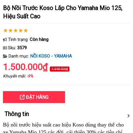
Bộ Nồi Trước Koso Lắp Cho Yamaha Mio 125,
Hiệu Suất Cao
Tình trạng:
Còn hàng
Sku:
3579
Danh mục:
NỒI KOSO - YAMAHA
1.500.000₫
1.648.000₫
Khuyến mãi:
-9%
ĐẶT HÀNG
Thông tin
Bộ nồi trước hiệu suất cao hiệu Koso dùng thay thế cho
xe Yamaha Mio 125 các đời, cải thiện 30% các tiêu chí