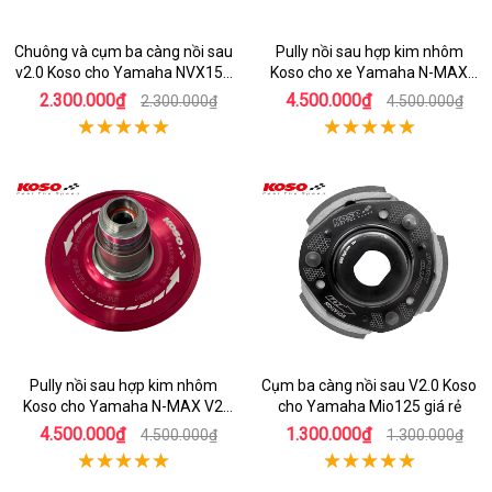
Chuông và cụm ba càng nồi sau
Pully nồi sau hợp kim nhôm
v2.0 Koso cho Yamaha NVX155
Koso cho xe Yamaha N-MAX
V2
2020 tăng tốc cực nhanh
2.300.000₫
4.500.000₫
2.300.000₫
4.500.000₫
Pully nồi sau hợp kim nhôm
Cụm ba càng nồi sau V2.0 Koso
Koso cho Yamaha N-MAX V2
cho Yamaha Mio125 giá rẻ
ship tận nhà
4.500.000₫
1.300.000₫
4.500.000₫
1.300.000₫