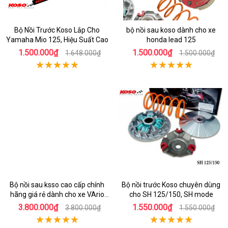
Bộ Nồi Trước Koso Lắp Cho
bộ nồi sau koso dành cho xe
Yamaha Mio 125, Hiệu Suất Cao
honda lead 125
1.500.000₫
1.500.000₫
1.648.000₫
1.500.000₫
Bộ nồi sau ksso cao cấp chính
Bộ nồi trước Koso chuyên dùng
hãng giá rẻ dành cho xe VArio
cho SH 125/150, SH mode
160
3.800.000₫
1.550.000₫
3.800.000₫
1.550.000₫