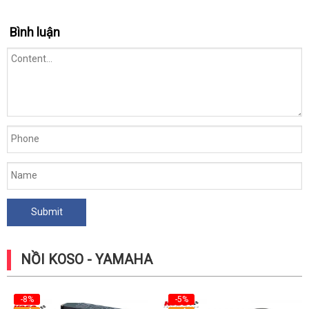
Bình luận
NỒI KOSO - YAMAHA
-8%
-5%