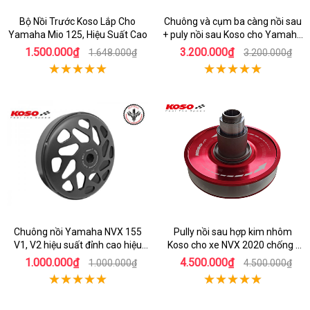
Bộ Nồi Trước Koso Lắp Cho
Chuông và cụm ba càng nồi sau
Yamaha Mio 125, Hiệu Suất Cao
+ puly nồi sau Koso cho Yamaha
Mio 125
1.500.000₫
3.200.000₫
1.648.000₫
3.200.000₫
Chuông nồi Yamaha NVX 155
Pully nồi sau hợp kim nhôm
V1, V2 hiệu suất đỉnh cao hiệu
Koso cho xe NVX 2020 chống ì
Koso
nhẹ máy
1.000.000₫
4.500.000₫
1.000.000₫
4.500.000₫