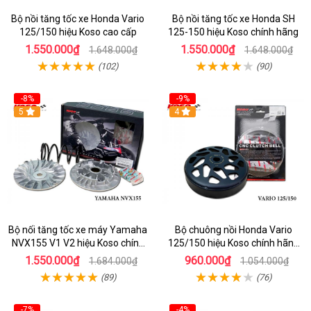
Bộ nồi tăng tốc xe Honda Vario
Bộ nồi tăng tốc xe Honda SH
125/150 hiệu Koso cao cấp
125-150 hiệu Koso chính hãng
1.550.000₫
1.550.000₫
1.648.000₫
1.648.000₫
(102)
(90)
-8%
-9%
5
4
Bộ nối tăng tốc xe máy Yamaha
Bộ chuông nồi Honda Vario
NVX155 V1 V2 hiệu Koso chính
125/150 hiệu Koso chính hãng
hãng
Đài Loan
1.550.000₫
960.000₫
1.684.000₫
1.054.000₫
(89)
(76)
-7%
-4%