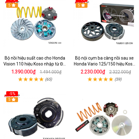
5
5
Bộ nồi hiệu suất cao cho Honda
Bộ nội cụm ba càng nồi sau xe
Vision 110 hiệu Koso nhập từ Đài
Honda Vario 125/150 hiệu Koso
Loan
Đài Loan
1.390.000₫
2.230.000₫
1.494.000₫
2.322.000₫
(65)
(59)
-5%
5