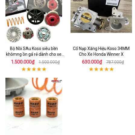
Bộ Nồi SAu Koso siêu bền
Cổ Nạp Xăng Hiệu Koso 34MM
khômng ồn gá rẻ dành cho xe
Cho Xe Honda Winner X
Vario150
1.500.000₫
630.000₫
1.500.000₫
787.000₫