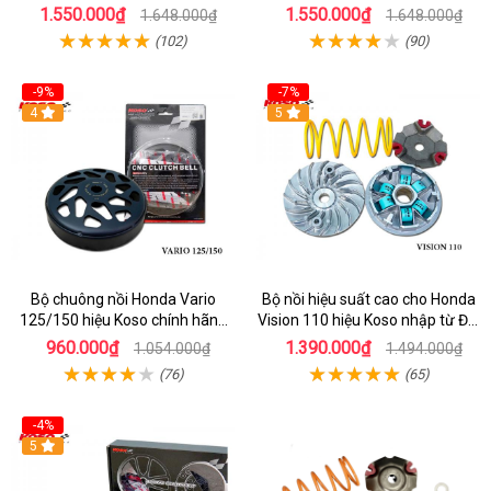
1.550.000₫
1.550.000₫
1.648.000₫
1.648.000₫
(102)
(90)
-9%
-7%
4
5
Bộ chuông nồi Honda Vario
Bộ nồi hiệu suất cao cho Honda
125/150 hiệu Koso chính hãng
Vision 110 hiệu Koso nhập từ Đài
Đài Loan
Loan
960.000₫
1.390.000₫
1.054.000₫
1.494.000₫
(76)
(65)
-4%
5