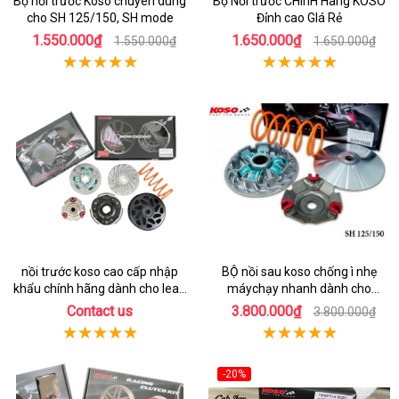
Bộ nồi trước Koso chuyên dùng
Bộ Nồi trước CHínH Hãng KOSO
cho SH 125/150, SH mode
Đỉnh cao GIá Rẻ
1.550.000₫
1.650.000₫
1.550.000₫
1.650.000₫
nồi trước koso cao cấp nhập
BỘ nồi sau koso chống ì nhẹ
khẩu chính hãng dành cho lead
máychạy nhanh dành cho
125
honda Sh 150
Contact us
3.800.000₫
3.800.000₫
-20%