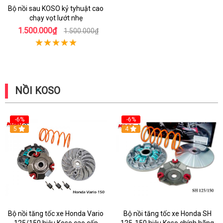
Bộ nồi sau KOSO kỷ tyhuật cao
chạy vọt lướt nhẹ
1.500.000₫
1.500.000₫
NỒI KOSO
-6%
-6%
5
4
Bộ nồi tăng tốc xe Honda Vario
Bộ nồi tăng tốc xe Honda SH