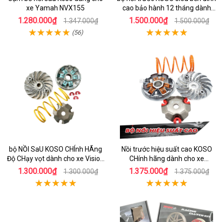
xe Yamah NVX155
cao bảo hành 12 tháng dành
cho xe Air Blade 160
1.280.000₫
1.500.000₫
1.347.000₫
1.500.000₫
(56)
bộ NỒI SaU KOSO CHÍnh HÃng
Nồi trước hiệu suất cao KOSO
Độ CHạy vọt dành cho xe Vision
CHính hãng dành cho xe
110
AirBlade 125
1.300.000₫
1.375.000₫
1.300.000₫
1.375.000₫