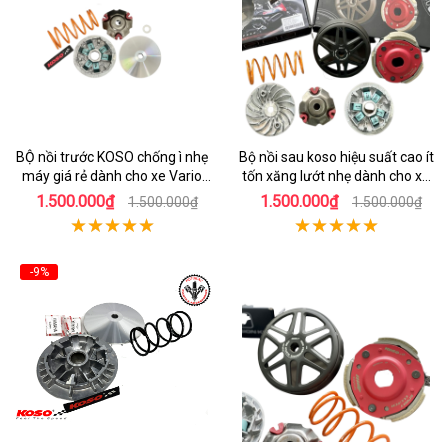
BỘ nồi trước KOSO chống ì nhẹ
Bộ nồi sau koso hiệu suất cao ít
máy giá rẻ dành cho xe Vario
tốn xăng lướt nhẹ dành cho xe
160
honda AIrblade 150
1.500.000₫
1.500.000₫
1.500.000₫
1.500.000₫
-9%