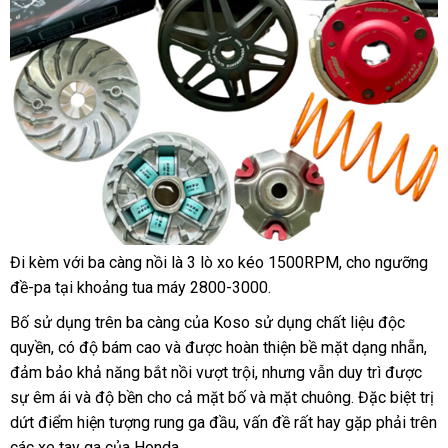
Đi kèm với ba càng nồi là 3 lò xo kéo 1500RPM, cho ngưỡng
đề-pa tại khoảng tua máy 2800-3000.
Bố sử dụng trên ba càng của Koso sử dụng chất liệu độc
quyền, có độ bám cao và được hoàn thiện bề mặt dạng nhẵn,
đảm bảo khả năng bắt nồi vượt trội, nhưng vẫn duy trì được
sự êm ái và độ bền cho cả mặt bố và mặt chuông. Đặc biệt trị
dứt điểm hiện tượng rung ga đầu, vấn đề rất hay gặp phải trên
các xe tay ga của Honda.