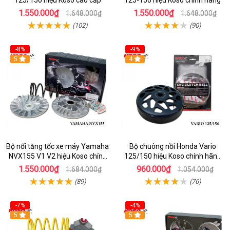
125/150 hiệu Koso cao cấp
125-150 hiệu Koso chính hãng
1.550.000₫
1.550.000₫
1.648.000₫
1.648.000₫
(102)
(90)
-8%
-9%
5
4
Bộ nối tăng tốc xe máy Yamaha
Bộ chuông nồi Honda Vario
NVX155 V1 V2 hiệu Koso chính
125/150 hiệu Koso chính hãng
hãng
Đài Loan
1.550.000₫
960.000₫
1.684.000₫
1.054.000₫
(89)
(76)
-7%
-4%
5
5