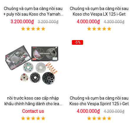
Chuông và cụm ba càng nồi sau
Chuông và cụm ba càng nồi sau
+ puly nồi sau Koso cho Yamaha
Koso cho Vespa LX 125 i-Get
Mio 125
3.200.000₫
4.000.000₫
3.200.000₫
4.300.000₫
-5%
nồi trước koso cao cấp nhập
Chuông và cụm ba càng nồi sau
khẩu chính hãng dành cho lead
Koso cho Vespa Sprint 125 i-Get
125
Contact us
4.000.000₫
4.200.000₫