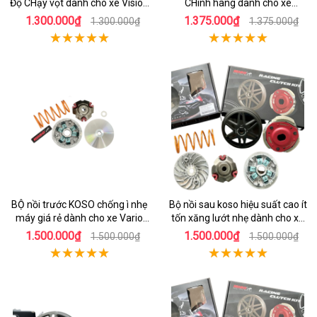
Độ CHạy vọt dành cho xe Vision
CHính hãng dành cho xe
110
AirBlade 125
1.300.000₫
1.375.000₫
1.300.000₫
1.375.000₫
BỘ nồi trước KOSO chống ì nhẹ
Bộ nồi sau koso hiệu suất cao ít
máy giá rẻ dành cho xe Vario
tốn xăng lướt nhẹ dành cho xe
160
honda AIrblade 150
1.500.000₫
1.500.000₫
1.500.000₫
1.500.000₫