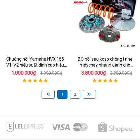
Chuông nồi Yamaha NVX 155
BỘ nồi sau koso chống ì nhẹ
V1, V2 hiệu suất đỉnh cao hiệu
máychạy nhanh dành cho
Koso
honda Sh 150
1.000.000₫
3.800.000₫
1.000.000₫
3.800.000₫
1
2