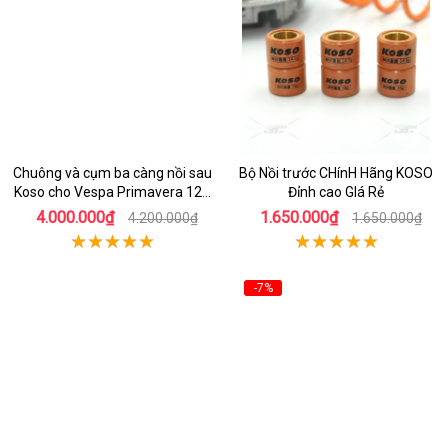
Chuông và cụm ba càng nồi sau
Bộ Nồi trước CHínH Hãng KOSO
Koso cho Vespa Primavera 125
Đỉnh cao GIá Rẻ
i-Get
4.000.000₫
1.650.000₫
4.200.000₫
1.650.000₫
-7%