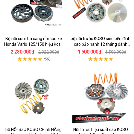
Bộ nội cụm ba càng nồi sau xe
bộ nồi trước KOSO siêu bền đỉnh
Honda Vario 125/150 hiệu Koso
cao bảo hành 12 tháng dành
Đài Loan
cho xe Air Blade 160
2.230.000₫
1.500.000₫
2.322.000₫
1.500.000₫
(59)
bộ NỒI SaU KOSO CHÍnh HÃng
Nồi trước hiệu suất cao KOSO