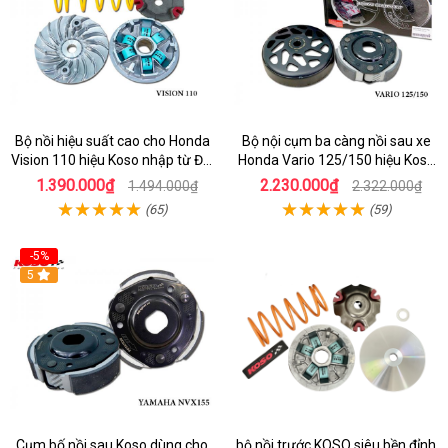
Bộ nồi hiệu suất cao cho Honda
Bộ nội cụm ba càng nồi sau xe
Vision 110 hiệu Koso nhập từ Đài
Honda Vario 125/150 hiệu Koso
Loan
Đài Loan
1.390.000₫
2.230.000₫
1.494.000₫
2.322.000₫
(65)
(59)
-5%
5
Cụm bố nồi sau Koso dùng cho
bộ nồi trước KOSO siêu bền đỉnh