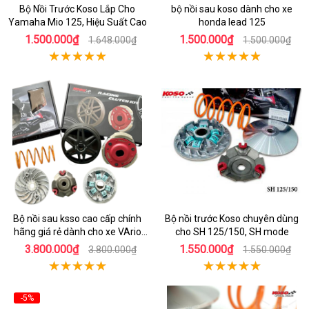
Bộ Nồi Trước Koso Lắp Cho
bộ nồi sau koso dành cho xe
Yamaha Mio 125, Hiệu Suất Cao
honda lead 125
1.500.000₫
1.500.000₫
1.648.000₫
1.500.000₫
Bộ nồi sau ksso cao cấp chính
Bộ nồi trước Koso chuyên dùng
hãng giá rẻ dành cho xe VArio
cho SH 125/150, SH mode
160
3.800.000₫
1.550.000₫
3.800.000₫
1.550.000₫
-5%