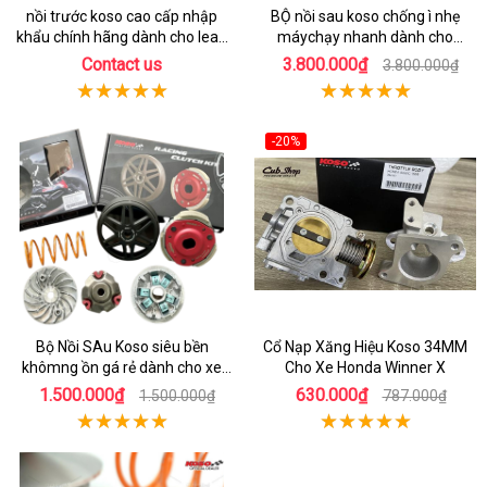
nồi trước koso cao cấp nhập
BỘ nồi sau koso chống ì nhẹ
khẩu chính hãng dành cho lead
máychạy nhanh dành cho
125
honda Sh 150
Contact us
3.800.000₫
3.800.000₫
-20%
Bộ Nồi SAu Koso siêu bền
Cổ Nạp Xăng Hiệu Koso 34MM
khômng ồn gá rẻ dành cho xe
Cho Xe Honda Winner X
Vario150
1.500.000₫
630.000₫
1.500.000₫
787.000₫