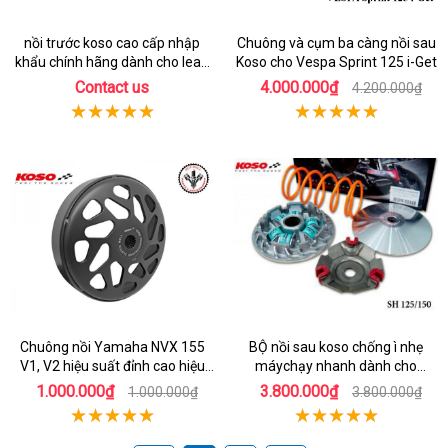
nồi trước koso cao cấp nhập
Chuông và cụm ba càng nồi sau
khẩu chính hãng dành cho lead
Koso cho Vespa Sprint 125 i-Get
125
Contact us
4.000.000₫
4.200.000₫
Chuông nồi Yamaha NVX 155
BỘ nồi sau koso chống ì nhẹ
V1, V2 hiệu suất đỉnh cao hiệu
máychạy nhanh dành cho
Koso
honda Sh 150
1.000.000₫
3.800.000₫
1.000.000₫
3.800.000₫