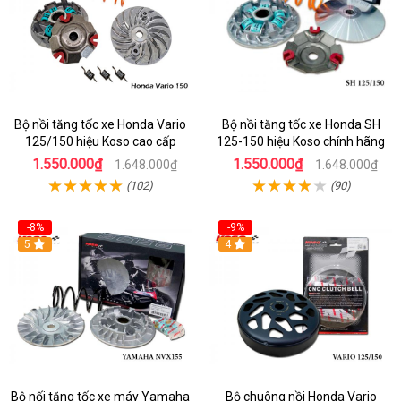
Bộ nồi tăng tốc xe Honda Vario
Bộ nồi tăng tốc xe Honda SH
125/150 hiệu Koso cao cấp
125-150 hiệu Koso chính hãng
1.550.000₫
1.550.000₫
1.648.000₫
1.648.000₫
(102)
(90)
-8%
-9%
5
4
Bộ nối tăng tốc xe máy Yamaha
Bộ chuông nồi Honda Vario