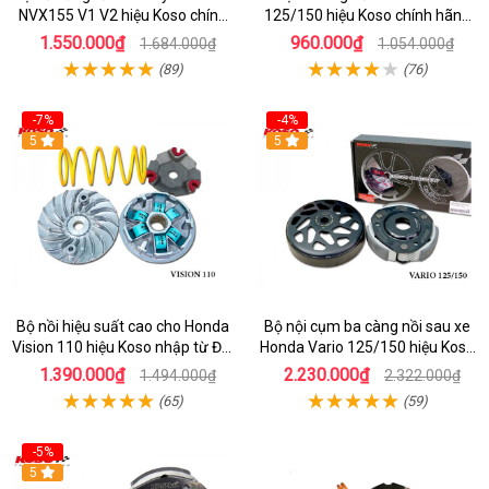
NVX155 V1 V2 hiệu Koso chính
125/150 hiệu Koso chính hãng
hãng
Đài Loan
1.550.000₫
960.000₫
1.684.000₫
1.054.000₫
(89)
(76)
-7%
-4%
5
5
Bộ nồi hiệu suất cao cho Honda
Bộ nội cụm ba càng nồi sau xe
Vision 110 hiệu Koso nhập từ Đài
Honda Vario 125/150 hiệu Koso
Loan
Đài Loan
1.390.000₫
2.230.000₫
1.494.000₫
2.322.000₫
(65)
(59)
-5%
5