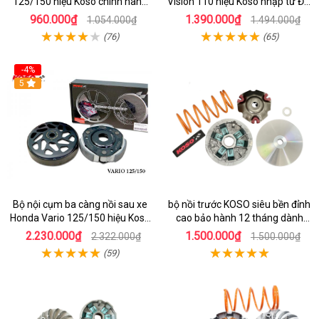
125/150 hiệu Koso chính hãng
Vision 110 hiệu Koso nhập từ Đài
Đài Loan
Loan
960.000₫
1.390.000₫
1.054.000₫
1.494.000₫
(76)
(65)
-4%
5
Bộ nội cụm ba càng nồi sau xe
bộ nồi trước KOSO siêu bền đỉnh
Honda Vario 125/150 hiệu Koso
cao bảo hành 12 tháng dành
Đài Loan
cho xe Air Blade 160
2.230.000₫
1.500.000₫
2.322.000₫
1.500.000₫
(59)