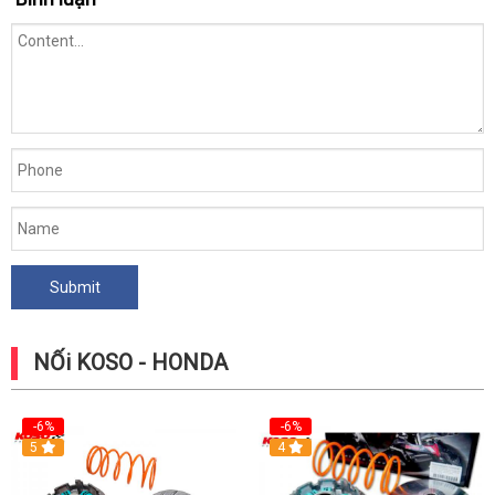
NỐi KOSO - HONDA
-6%
-6%
5
4