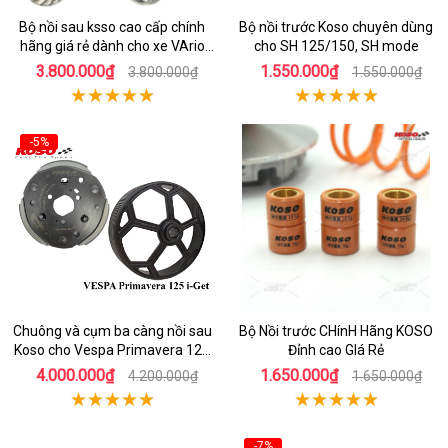
Bộ nồi sau ksso cao cấp chính
Bộ nồi trước Koso chuyên dùng
hãng giá rẻ dành cho xe VArio
cho SH 125/150, SH mode
160
3.800.000₫
1.550.000₫
3.800.000₫
1.550.000₫
-5%
Chuông và cụm ba càng nồi sau
Bộ Nồi trước CHínH Hãng KOSO
Koso cho Vespa Primavera 125
Đỉnh cao GIá Rẻ
i-Get
4.000.000₫
1.650.000₫
4.200.000₫
1.650.000₫
-7%