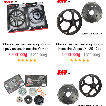
Chuông và cụm ba càng nồi sau
Chuông và cụm ba càng nồi sau
+ puly nồi sau Koso cho Yamaha
Koso cho Vespa LX 125 i-Get
Mio 125
3.200.000₫
4.000.000₫
3.200.000₫
4.300.000₫
-5%