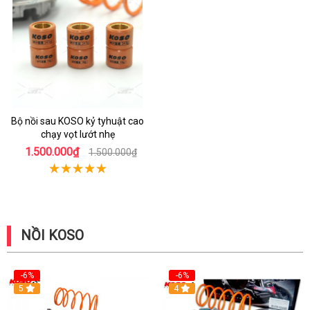
Bộ nồi sau KOSO kỷ tyhuật cao
chạy vọt lướt nhẹ
1.500.000₫
1.500.000₫
NỒI KOSO
-6%
-6%
5
4