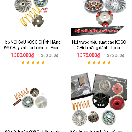
bộ NỒI SaU KOSO CHÍnh HÃng
Nồi trước hiệu suất cao KOSO
Độ CHạy vọt dành cho xe Vision
CHính hãng dành cho xe
110
AirBlade 125
1.300.000₫
1.375.000₫
1.300.000₫
1.375.000₫
BỘ nồi trước KOSO chống ì nhẹ
Bộ nồi sau koso hiệu suất cao ít