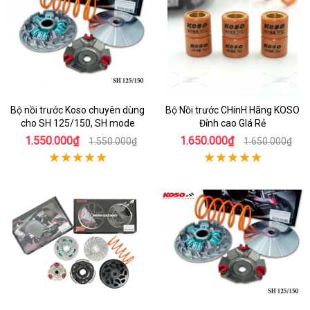
Bộ nồi trước Koso chuyên dùng
Bộ Nồi trước CHínH Hãng KOSO
cho SH 125/150, SH mode
Đỉnh cao GIá Rẻ
1.550.000₫
1.650.000₫
1.550.000₫
1.650.000₫