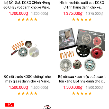
bộ NỒI SaU KOSO CHÍnh HÃng
Nồi trước hiệu suất cao KOSO
Độ CHạy vọt dành cho xe Vision
CHính hãng dành cho xe
110
AirBlade 125
1.300.000₫
1.375.000₫
1.300.000₫
1.375.000₫
BỘ nồi trước KOSO chống ì nhẹ
Bộ nồi sau koso hiệu suất cao ít
máy giá rẻ dành cho xe Vario
tốn xăng lướt nhẹ dành cho xe
160
honda AIrblade 150
1.500.000₫
1.500.000₫
1.500.000₫
1.500.000₫
-9%