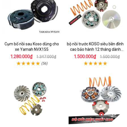
Cụm bố nồi sau Koso dùng cho
bộ nồi trước KOSO siêu bền đỉnh
xe Yamah NVX155
cao bảo hành 12 tháng dành
cho xe Air Blade 160
1.280.000₫
1.500.000₫
1.347.000₫
1.500.000₫
(56)