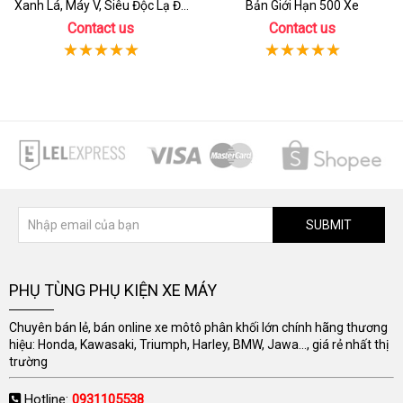
Xanh Lá, Máy V, Siêu Độc Lạ Đã
Bản Giới Hạn 500 Xe
Có Sẵn Xe
Contact us
Contact us
SUBMIT
PHỤ TÙNG PHỤ KIỆN XE MÁY
Chuyên bán lẻ, bán online xe môtô phân khối lớn chính hãng thương
hiệu: Honda, Kawasaki, Triumph, Harley, BMW, Jawa..., giá rẻ nhất thị
trường
Hotline:
0931105538