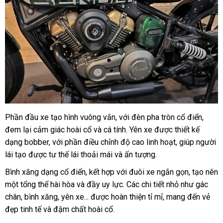
Phần đầu xe tạo hình vuông vắn, với đèn pha tròn cổ điển,
đem lại cảm giác hoài cổ và cá tính. Yên xe được thiết kế
dạng bobber, với phần điều chỉnh độ cao linh hoạt, giúp người
lái tạo được tư thế lái thoải mái và ấn tượng.
Bình xăng dạng cổ điển, kết hợp với đuôi xe ngắn gọn, tạo nên
một tổng thể hài hòa và đầy uy lực. Các chi tiết nhỏ như gác
chân, bình xăng, yên xe... được hoàn thiện tỉ mỉ, mang đến vẻ
đẹp tinh tế và đậm chất hoài cổ.