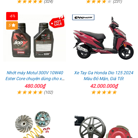
(324)
(231)
-6%
5
Nhớt máy Motul 300V 10W40
Xe Tay Ga Honda Dio 125 2024
Ester Core chuyên dùng cho xe
Màu Đỏ Mận, Giá Tốt
mô tô phân khối lớn
480.000₫
42.000.000₫
(102)