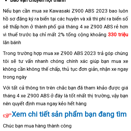
Bao vận chuyển nội thành
tem
mới
Nếu bạn cần mua xe Kawasaki Z900 ABS 2023
nguyên
bao luôn
màu
hồ sơ đăng ký ra biển
Z900
tại các huyện và xã thì phí ra biển số
chiếc
sơn
sẽ thấp hơn ở thành phố
ABS
giá
giá tháng 4 xe Z900 ABS rẻ hơn
mới
vì thuế trước bạ chỉ mất 2%
giá
mới
Z900
tổng cộng khoảng
330 triệu
lăn bánh
bán
tháng
ABS
tháng
4
giá
Trong trường hợp
giá
mua xe Z900 ABS 2023 trả góp
tặng
chúng
4
cho
bán
tôi sẽ tư vấn nhanh chóng chính xác giúp bạn
mới
rò
mua xe
quà
xe
tháng
không cần không thế chấp,
tháng
to
thủ tục đơn giản,
công
nhận xe ngay
rỉ
lưu
Z900
4
trong ngày
đặt
4
ty
giá
niệm
ABS
mua
cho
Z900
Với tất cả thông tin trên
rò
classic
chắc bạn đã tham khảo được giá
xe
ABS
tháng 4 xe Z900 ABS ở đây là tốt nhất thị trường,
rỉ
Đài
vậy bạn
Z900
tháng
nên
giá
quyết định mua ngay kẻo hết hàng
giá
xe
Loan
ABS
4
mới
Z900
xin
Xem chi tiết sản phẩm bạn đang tìm
hạ
tháng
ABS
số
giá
Chúc bạn mua hàng thành công
4
tháng