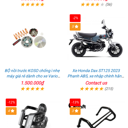
(56)
-2%
5
BỘ nồi trước KOSO chống ì nhẹ
Xe Honda Dax ST125 2023
máy giá rẻ dành cho xe Vario
Phanh ABS, xe nhập chính hãng,
160
bán online giá rẻ
1.500.000₫
Contact us
(215)
-12%
-13%
4
3