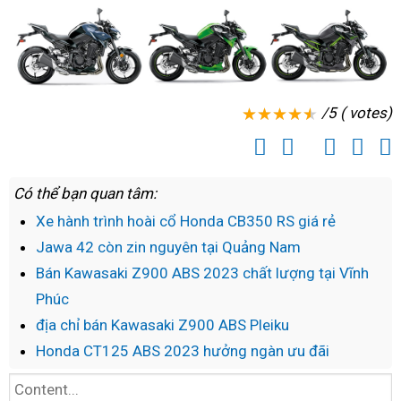
cho
4
xe
hạ
Z900
giá
ABS
/5 ( votes)
Có thể bạn quan tâm:
Xe hành trình hoài cổ Honda CB350 RS giá rẻ
Jawa 42 còn zin nguyên tại Quảng Nam
Bán Kawasaki Z900 ABS 2023 chất lượng tại Vĩnh
Phúc
địa chỉ bán Kawasaki Z900 ABS Pleiku
Honda CT125 ABS 2023 hưởng ngàn ưu đãi