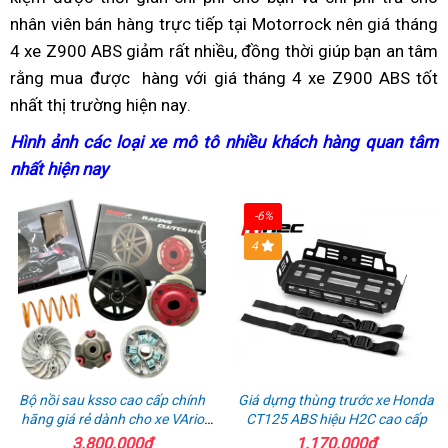
ABS
hạ
nhân viên bán hàng trực tiếp
luận
rất
sò
Z900
tại Motorrock
ABS
tháng
dòng
nên giá tháng
giá
4 xe Z900 ABS giảm rất nhiều,
nhanh
ABS
Đài
đồng thời giúp bạn
giá
4
xe
giá
an tâm
rằng mua được
hàng
hàng
thẻ
với giá tháng 4 xe Z900 ABS tốt
giá
Loan
bán
cho
chính
mới
nhất thị trường hiện nay
nhập
cứu
rò
nơi
.
bán
tháng
xe
hãng
tháng
khẩu
hộ
rỉ
bán
tháng
4
Z900
4
Hình ảnh
hàng
các loại xe mô tô
rất
nhiều khách hàng quan tâm
Z
chính
giá
có
4
ABS
cho
nhất hiện nay
xịn
vận
an
ngạch
Z900
uy
xe
bậc
tốc
toàn
g
từ
ABS
tín
Z900
-6%
nhất
tối
và
b
Thái
tháng
ABS
4
đa
đẹp
t
4
bao
4
hạ
nhiêu
giá
Km/h
Bộ nồi sau ksso cao cấp chính
Giá dựng thùng trước xe Honda
hãng giá rẻ dành cho xe VArio
CT125 ABS hiệu H2C cao cấp
160
3.800.000₫
1.170.000₫