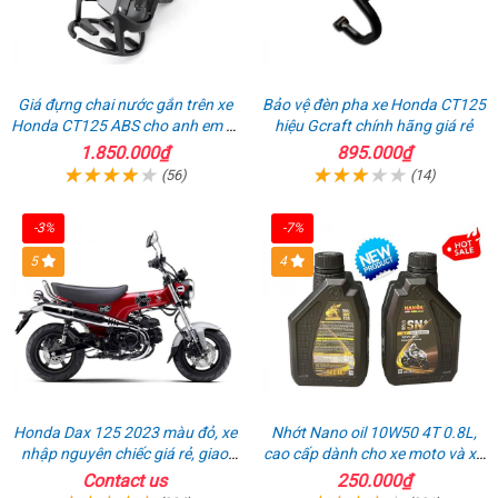
Giá đựng chai nước gắn trên xe
Bảo vệ đèn pha xe Honda CT125
Honda CT125 ABS cho anh em đi
hiệu Gcraft chính hãng giá rẻ
phượt
1.850.000₫
895.000₫
(56)
(14)
-3%
-7%
5
4
Honda Dax 125 2023 màu đỏ, xe
Nhớt Nano oil 10W50 4T 0.8L,
nhập nguyên chiếc giá rẻ, giao
cao cấp dành cho xe moto và xe
hồ sơ ngay
máy
Contact us
250.000₫