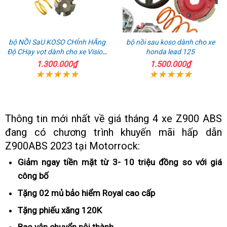
bộ NỒI SaU KOSO CHÍnh HÃng
bộ nồi sau koso dành cho xe
Độ CHạy vọt dành cho xe Vision
honda lead 125
110
1.300.000₫
1.500.000₫
Thông tin mới nhất về giá tháng 4 xe Z900 ABS
đang có chương trình khuyến mãi
theo
hấp dẫn
Z900ABS 2023 tại Motorrock:
yêu
cầu
Giảm ngay tiền mặt từ 3- 10 triệu đồng so với giá
công bố
thảo
luận
Tặng 02 mủ bảo hiểm Royal
giá
cao cấp
rẻ
Tặng phiếu xăng 120K
đồ
chơi