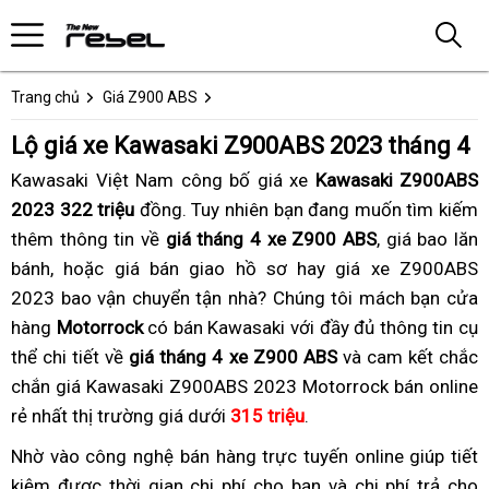
Trang chủ
Giá Z900 ABS
Lộ giá xe Kawasaki Z900ABS 2023 tháng 4
Kawasaki Việt Nam công bố giá xe
Kawasaki Z900ABS
2023 322 triệu
đồng.
Tuy nhiên bạn đang muốn tìm kiếm
thêm thông tin về
giá tháng 4 xe Z900 ABS
,
bảo
giá bao lăn
bánh,
độc
giá
hoặc giá bán giao hồ sơ hay
Z900
giá xe Z900ABS
hành
2023 bao vận chuyển tận nhà?
quyền
mới
hồ
giá
Chúng tôi
ABS
rò
mách bạn cửa
hàng
phân
tháng
Motorrock
có bán Kawasaki với đầy đủ thông tin cụ
sơ
mới
giá
rỉ
thể chi tiết về
phối
4
giá tháng 4 xe Z900 ABS
tháng
bán
và cam kết chắc
giá
chắn giá Kawasaki Z900ABS 2023 Motorrock bán online
tại
cho
4
tháng
Z900
rẻ nhất thị trường giá dưới
Việt
xe
315 triệu
cho
không
.
4
ABS
Nam
Z900
xe
hư
tháng
Nhờ vào
tăng
công nghệ bán hàng trực tuyến
giá
online
tốt
giúp tiết
ABS
Z900
vặt
4
kiệm
thảo
được thời gian
tốc
xịn
chi phí cho bạn
Z900
và chi phí trả cho
mới
nhất