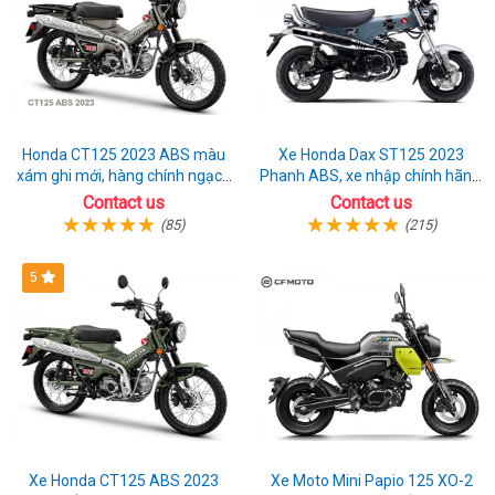
Honda CT125 2023 ABS màu
Xe Honda Dax ST125 2023
xám ghi mới, hàng chính ngạch
Phanh ABS, xe nhập chính hãng,
giá tốt nhất thị trường
bán online giá rẻ
Contact us
Contact us
(85)
(215)
5
Xe Honda CT125 ABS 2023
Xe Moto Mini Papio 125 XO-2