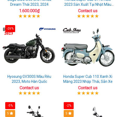
Dream Thái 2023, 2024
2023 Sản Xuất Tại Nhật Màu
Cam
1.600.000₫
Contact us
-26%
Hyosung GV300S Màu Rêu
Honda Super Cub 110 Xanh Xi
2023, Moto Hàn Quốc
Măng 2023 Nhập Thái, Sẵn Xe
Contact us
Contact us
-5%
-2%
5
5