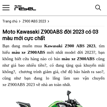
Trang chủ
Z900 ABS 2023
Moto Kawasaki Z900ABS đời 2023 có 03
màu mới cực chất
Bạn đang muốn mua
Kawasaki Z900 ABS 2023
,
đấu
tìm
hiểu
màu xe Z900ABS
mới nhất
xin
màu
model đời 2023?, bạn
giá
không biết cửa hàng nào có bán
màu xe Z900ABS
sò
xanh
cũng
như giá bao nhiêu tiền?
03
,
khuyến
có đang tặng quà khuyến mãi
KRT
không?,
màu
khuyến
chương trình
03
giảm giá,
màu
mãi
tham
chế độ bảo hành ra sao?,
Z900
x
cũng như bạn đang lo lắng
xanh
mãi
màu
Z900ABS
khảo
xe
làm sao
mới
bán
vận chuyển
c
xe Z900ABS 2023 về nhà an toàn nhất
KRT
Z900ABS
2023
Z900ABS
báo
.
trả
c
Z900
2023
với
giá
góp
mới
03
màu