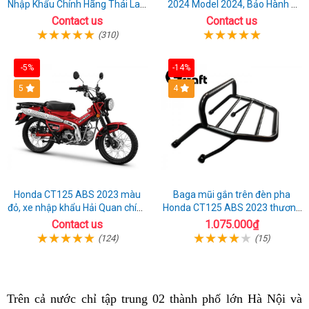
Nhập Khẩu Chính Hãng Thái Lan,
2024 Model 2024, Bảo Hành 3
Đủ Phụ Kiện Đồ Chơi
Năm
Contact us
Contact us
(310)
-5%
-14%
5
4
Honda CT125 ABS 2023 màu
Baga mũi gắn trên đèn pha
đỏ, xe nhập khẩu Hải Quan chính
Honda CT125 ABS 2023 thương
ngạch
hiệu Gcraft
Contact us
1.075.000₫
(124)
(15)
Trên cả nước
Mỹ
chỉ tập trung 02 thành phố lớn Hà Nội và