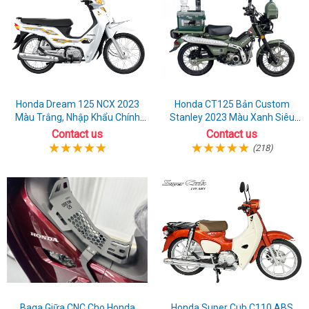
Honda Dream 125 NCX 2023
Honda CT125 Bản Custom
Màu Trắng, Nhập Khẩu Chính
Stanley 2023 Màu Xanh Siêu
Hãng
Chất
Contact us
Contact us
(218)
Baga Giữa CNC Cho Honda
Honda Super Cub C110 ABS