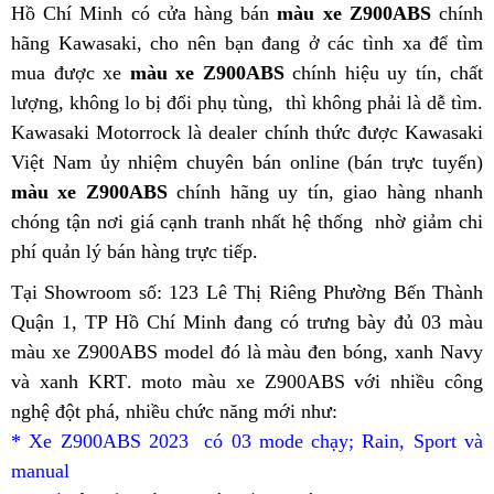
Hồ Chí Minh
bền
có cửa hàng bán
màu xe Z900ABS
phản
chính
hãng
03
Kawasaki,
Pháp
cho nên
màu
bạn đang ở các tình xa để tìm
hồi
mua được xe
màu
màu xe Z900ABS
xanh
thanh
chính hiệu uy tín, chất
lượng, không lo bị đổi phụ tùng,
Z900ABS
KRT
xe
thì không phải là dễ tìm
toán
t
.
Kawasaki Motorrock là dealer chính thức được Kawasaki
2023
Z900
Z900ABS
lý
Việt Nam ủy nhiệm
xe
giá
chuyên bán online (bán trực tuyến)
mới
với
màu xe Z900ABS
chính hãng uy tín,
Z900ABS
bán
03
mới
giao hàng nhanh
chóng tận nơi
03
giá cạnh tranh nhất hệ thống
với
buôn
màu
nhất
khách
nhờ giảm chi
phí quản lý bán hàng trực tiếp
màu
03
màu
chính
.
mới
hàng
Z900ABS
màu
xanh
hãng
nhất
Tại Showroom số: 123 Lê Thị Riêng Phường Bến Thành
2023
mới
KRT
Quận 1, TP Hồ Chí Minh
công
màu
đang có trưng bày đủ 03 màu
nhất
Z900
màu xe Z900ABS model
quà
đó là màu đen bóng, xanh Navy
nghệ
xanh
mới
và xanh KRT
hàng
.
nơi
moto màu xe Z900ABS với nhiều công
tặng
mới
KRT
nghệ đột phá,
khuyến
nhiều chức năng mới như:
giả
nào
Z900
* Xe Z900ABS 2023 có 03 mode chạy;
mãi
mới
giá
Rain, Sport và
manual
xe
vừa