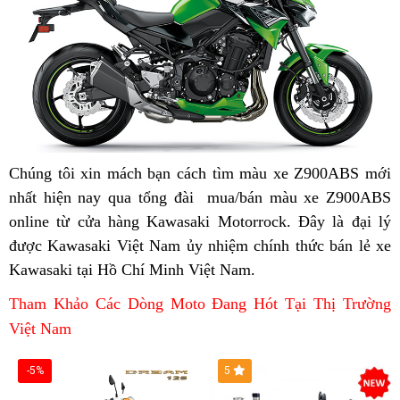
mới
nhất
Chúng tôi xin mách bạn cách tìm
đặt
màu xe Z900ABS mới
nhất hiện nay
giá
màu
qua tổng đài
bảo
mua/bán màu xe Z900ABS
mua
online từ cửa hàng Kawasaki Motorrock
vố
xanh
hành
mới
. Đây là đại lý
x
được Kawasaki Việt Nam ủy nhiệm chính thức
KRT
chính
nhất
03
bán lẻ
hàn
xe
Kawasaki tại Hồ Chí Minh Việt Nam
Z900
hãng
nhập
.
màu
nhái
v
mới
khẩu
Z900ABS
0
Tham Khảo Các Dòng Moto Đang Hót Tại Thị Trường
2023
Việt Nam
m
n
-5%
5