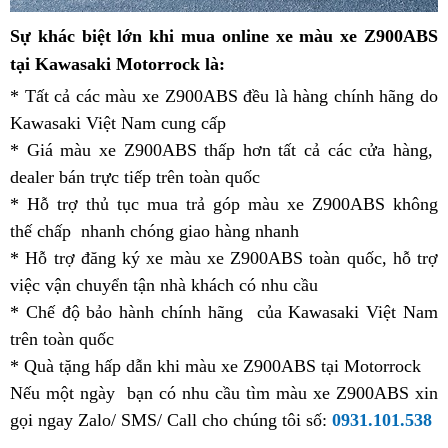
nội
c
Sự khác biệt lớn
khi mua online xe
màu xe Z900ABS
địa
tại Kawasaki Motorrock là:
* Tất cả các màu xe Z900ABS
Pháp
đều là hàng chính hãng
xe
do
Kawasaki Việt Nam cung cấp
màu
cào
* Giá màu xe Z900ABS thấp hơn tất cả các cửa hàng,
xanh
cao
P
dealer
màu
bán trực tiếp trên toàn quốc
KRT
giá
* Hỗ trợ thủ tục mua trả góp màu xe Z900ABS không
xanh
Z900
vừa
thế chấp
KRT
tại
nhanh chóng giao hàng nhanh
mới
phải
danh
* Hỗ trợ đăng ký xe màu xe Z900ABS toàn quốc
Z900
nhà
sách
thể
,
03
hỗ trợ
việc vận chuyển tận nhà khách có nhu cầu
mới
mới
thao
màu
* Chế độ bảo hành chính hãng
đẹp
của Kawasaki Việt Nam
nhất
Z900A
trên toàn quốc
2023
x
* Quà tặng hấp dẫn
03
khi màu xe Z900ABS
chất
tại Motorrock
Nếu một ngày
Mỹ
bạn có nhu cầu tìm màu xe Z900ABS
màu
lượng
qua
xin
Z
gọi ngay Zalo/ SMS/ Call cho chúng tôi số:
Z900ABS
0931.101.538
app
m
2023