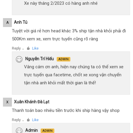
Xe này tháng 2/2023 có hàng anh nhé
Anh Tú
A
Tuyệt vời giá rẻ hơn head khác 3% ship tận nhà khỏi phải đi
500Km xem xe, xem trực tuyến cũng rõ ràng
Reply
Like
●
Nguyễn Trí Hiếu
ADMIN
Vâng cám ơn anh, hiện nay chúng ta có thể xem xe
trực tuyến qua facetime, chốt xe xong vận chuyển
tận nhà anh khỏi mất thời gian là thế!
Xuân Khánh Đà Lạt
X
Thanh toán bao nhiêu tiền trước khi ship hàng vậy shop
Reply
Like
●
Admin
ADMIN