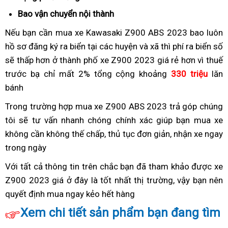
pô
Bao vận chuyển nội thành
có
tạo
đang
Nếu bạn cần mua xe Kawasaki Z900 ABS 2023
thùng
bao luôn
sự
bán
hồ sơ đăng ký ra biển
xemoto
tại các huyện và xã thì phí ra biển số
xăng
hưng
chỗ
sẽ thấp hơn ở thành phố
Z900
xemoto
xe Z900 2023 giá rẻ hơn vì thuế
bao
phấn
nào?
trước bạ chỉ mất 2%
giá
xe
tổng cộng khoảng
Z900
330 triệu
nhiêu
lăn
bánh
ra
moto
giá
lít
sao
Z900
ra
Trong trường hợp
xe
mua xe Z900 ABS 2023 trả góp
phân
chúng
2023
sao
tôi sẽ tư vấn nhanh chóng chính xác giúp bạn
moto
xemoto
mua xe
phối
giá
không cần không thế chấp,
Z900
có
thủ tục đơn giản,
thay
nhận xe ngay
Z900
rẻ
trong ngày
đèn
2023
nên
dầu
giá
full
giá
chọn
ra
Với tất cả thông tin trên
xemoto
báo
chắc bạn đã tham khảo được xe
Led
rẻ
sao
Z900 2023 giá ở đây là tốt nhất thị trường,
Z900
giá
có
vậy bạn nên
quyết định mua ngay kẻo hết hàng
giá
có
kiểm
2
ra
bao
soát
c
Xem chi tiết sản phẩm bạn đang tìm
sao
lấy
lực
n