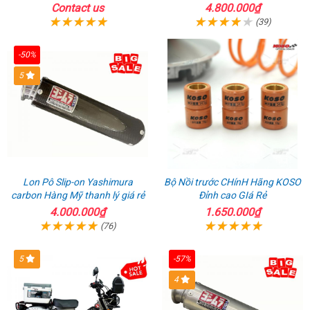
Contact us
4.800.000₫
(39)
-50%
5
Lon Pô Slip-on Yashimura
Bộ Nồi trước CHínH Hãng KOSO
carbon Hàng Mỹ thanh lý giá rẻ
Đỉnh cao GIá Rẻ
4.000.000₫
1.650.000₫
(76)
5
-57%
4