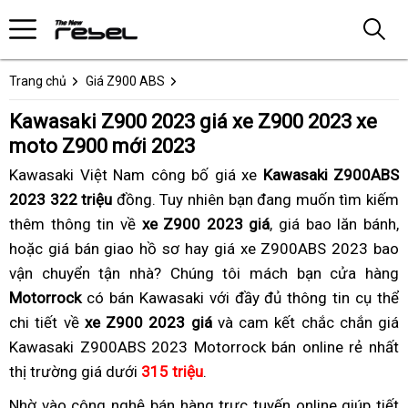
Trang chủ
Giá Z900 ABS
Kawasaki Z900 2023 giá xe Z900 2023 xe
moto Z900 mới 2023
Kawasaki Việt Nam công bố giá xe
Kawasaki Z900ABS
2023 322 triệu
đồng.
tiết
Tuy nhiên bạn đang muốn tìm kiếm
thêm thông tin về
xe Z900 2023 giá
kiệm
,
giá
giá bao lăn bánh,
đ
x
hoặc giá bán giao hồ sơ hay
Z900
giá xe Z900ABS 2023 bao
bán
c
vận chuyển tận nhà?
giá
xe
Chúng tôi
2023
xe
mách bạn cửa hàng
buôn
b
Motorrock
có bán Kawasaki với đầy đủ thông tin cụ thể
đại
moto
có
moto
x
chi tiết về
xe Z900 2023 giá
lý
Z900
nên
và cam kết chắc chắn giá
Z900
n
g
Kawasaki Z900ABS 2023 Motorrock bán online rẻ nhất
2023
mua
2023
r
thị trường giá dưới
315 triệu
giá
nhược
.
giá
rẻ
điểm
rẻ
Nhờ vào
tiết
công nghệ bán hàng trực tuyến
mua
online
so
giúp tiết