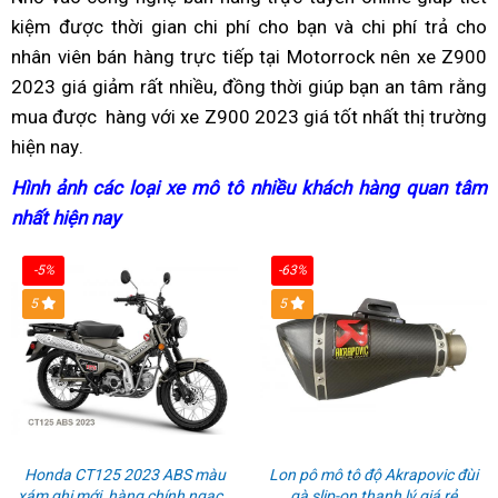
kiệm
thay
được thời gian
kiện
nguyên
chi phí cho bạn
mua
và chi phí trả cho
Z900
sánh
nhân viên bán hàng trực tiếp
dầu
nhiên
chiếc
mua
tại Motorrock
Z900
2023
xuất
nên xe Z900
2023 giá giảm rất nhiều,
liêu
chống
đồng thời giúp bạn
Z900
2023
giá
hàng
Z900
an tâm rằng
mua được
qua
hàng
giúp
với xe Z900 2023 giá tốt nhất thị trường
ngập
2023
giá
tốt
2023
hiện nay
xe
có
.
app
đăng
nước
giá
tốt
nhất
có
moto
kiểm
ký
cao
tốt
nhất
SG
nên
Hình ảnh
review
các loại xe mô tô
công
nhiều khách hàng quan tâm
Z900
soát
biển
nhất
SG
mua
nhất hiện nay
moto
suất
Z
2023
lực
số
SG
có
bao
2
giá
kéo
nhanh
-5%
-63%
thương
nhiêu
g
rẻ
5
5
hiệu
HP?
t
cao
n
Honda CT125 2023 ABS màu
Lon pô mô tô độ Akrapovic đùi
xám ghi mới, hàng chính ngạch
gà slip-on thanh lý giá rẻ