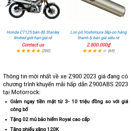
Honda CT125 bản độ Stanley
Lon pô Yoshimura Slip-on hàng
limited giới hạn giá rẻ
thanh lý bán giá siêu rẻ
Contact us
2.800.000₫
(200)
(65)
Thông tin mới nhất về xe Z900 2023 giá đang có
chương trình khuyến mãi
dễ
hấp dẫn Z900ABS 2023
tại Motorrock:
chạy
thế
Giảm ngay tiền mặt từ 3- 10 triệu đồng so với giá
ngồi
công bố
hàng
thoải
thùng
Tặng 02 mủ bảo hiểm Royal
cứu
cao cấp
mái
hộ
Tặng phiếu xăng 120K
tiếng