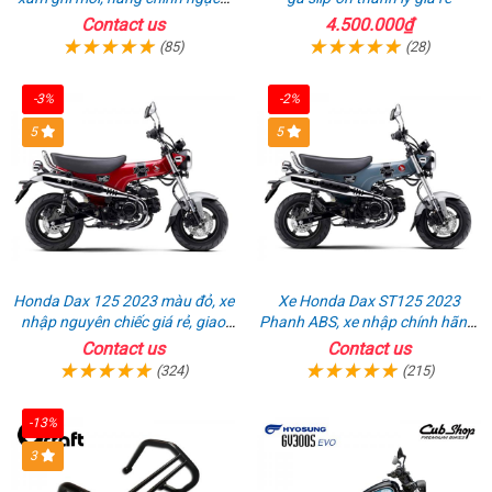
giá tốt nhất thị trường
Contact us
4.500.000₫
(85)
(28)
-3%
-2%
5
5
Honda Dax 125 2023 màu đỏ, xe
Xe Honda Dax ST125 2023
nhập nguyên chiếc giá rẻ, giao
Phanh ABS, xe nhập chính hãng,
hồ sơ ngay
bán online giá rẻ
Contact us
Contact us
(324)
(215)
-13%
3