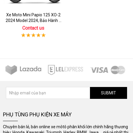
Xe Moto Mini Papio 125 XO-2
2024 Model 2024, Bảo Hành 3
Năm
Contact us
SUBMIT
PHỤ TÙNG PHỤ KIỆN XE MÁY
Chuyên bán lẻ, bán online xe môtô phân khối lớn chính hãng thương
hiệu: Honda, Kawasaki, Triumph, Harley, BMW, Jawa..., giá rẻ nhất thị