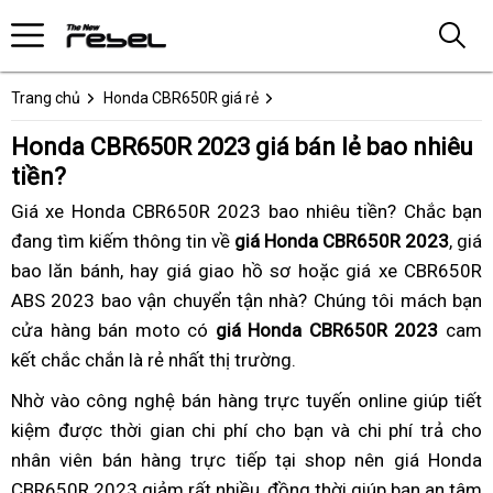
Trang chủ
Honda CBR650R giá rẻ
Honda CBR650R 2023 giá bán lẻ bao nhiêu
tiền?
Giá xe Honda CBR650R 2023 bao nhiêu tiền?
giảm
Chắc bạn
đang tìm kiếm thông tin về
giá Honda CBR650R 2023
giá
,
lái
giá
bao lăn bánh,
shop
chốt
hay giá giao hồ sơ hoặc
chốt
giá xe
CBR650R
xe
ABS 2023
bao vận chuyển tận nhà?
giá
chiết
Honda
Chúng tôi
giá
chốt
mách bạn
giúp
cửa hàng bán moto có
Honda
giá Honda CBR650R 2023
khấu
CBR650R
Honda
giá
cam
tăng
kết chắc chắn là rẻ nhất thị trường
CBR650R
công
.
giá
CBR650R
Honda
cườ
2023
suất
bán
2023
CBR650R
thể
Nhờ vào
giao
công nghệ bán hàng trực tuyến
xe
online
tăng
giúp tiết
bao
lẻ
2023
lực
kiệm được thời gian chi phí cho bạn
hàng
chốt
và chi phí trả cho
Honda
xích
nhiêu
nhân viên bán hàng trực tiếp
xe
tại shop
giá
nhiều
nên giá Honda
CBR650R
HP?
CBR650R 2023 giảm rất nhiều,
Mono
đồng thời giúp bạn
Honda
Honda
màu
giá
xe
an tâm