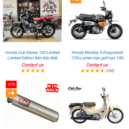
Honda Cub Disney 100 Limited
Honda Monkey X Dragonball
Limited Edition Bản Đặc Biệt
125cc phien bản giới hạn 100
chiếc từ 2 ký ức huyền thoại
Contact us
Contact us
(100)
-57%
4