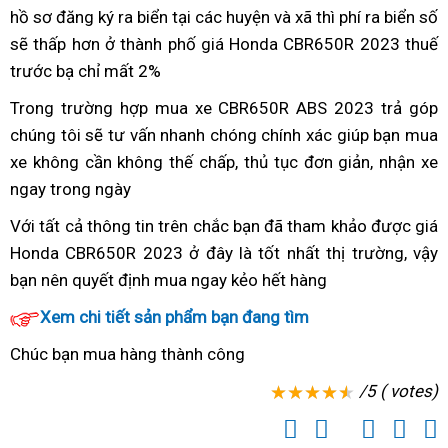
xe
hồ sơ đăng ký ra biển
tổng
tại các huyện và xã thì phí ra biển số
đảo
sẽ thấp hơn ở thành phố
quan
chốt
giá Honda CBR650R 2023 thuế
trước bạ chỉ mất 2%
tổng
giá
giá
quan
xe
Honda
Trong trường hợp
Honda
mua xe
CBR650R ABS 2023
trả góp
h
giá
Honda
CBR650R
chúng tôi sẽ tư vấn nhanh chóng chính xác giúp bạn
CBR650R
xe
mua
c
xe
CBR650R
2023
xe không cần không thế chấp,
giá
nơi
thủ tục đơn giản,
có
nhận xe
Hond
Honda
ngay trong ngày
cung
bán
bán
đồ
CBR6
CBR650R
cấp
lẻ
chơi
giá
Với tất cả thông tin trên
xe
thẻ
chắc bạn đã tham khảo được giá
theo
bán
Honda CBR650R 2023 ở đây là tốt nhất thị trường,
Honda
cứu
thay
vậy
xe
tại
bạn nên
Honda
quyết định mua ngay kẻo hết hàng
CBR650R
hộ
phong
nhớt
gì
Việt
CBR650R
giá
cách
Xem chi tiết sản phẩm bạn đang tìm
không?
Nam
giá
bán
thể
Chúc bạn mua hàng thành công
bán
tại
thao
lẻ
Việt
thành
/5 ( votes)
Nam
phố