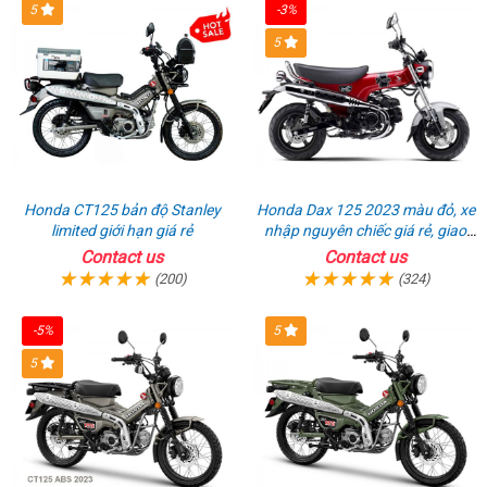
5
-3%
5
Honda CT125 bản độ Stanley
Honda Dax 125 2023 màu đỏ, xe
limited giới hạn giá rẻ
nhập nguyên chiếc giá rẻ, giao
hồ sơ ngay
Contact us
Contact us
(200)
(324)
-5%
5
5