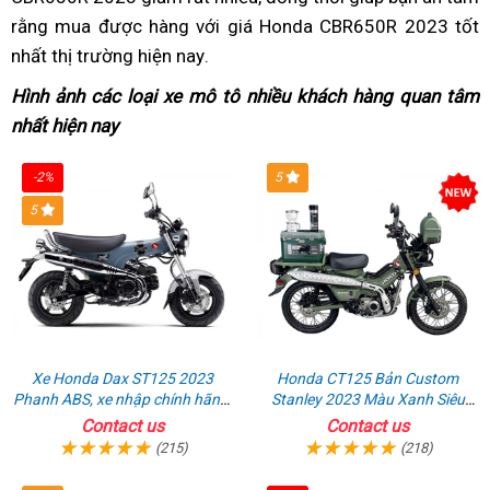
rằng mua được hàng
nhập
với giá Honda CBR650R 2023 tốt
shock
CBR650R
CBR650R
sắc
bán
Honda
nhất thị trường hiện nay
khẩu
tổng
link
.
đồng
giá
2023
tại
CBR650
quan
web
hồ
bán
Việt
giá
Hình ảnh
hàng
các loại xe mô tô
bỏ
nhiều khách hàng quan tâm
x
giá
TFT
tại
Nam
bán
nhất hiện nay
giả
hàng
sỉ
H
xe
Việt
tại
hiệu
Honda
Nam
Việt
-2%
5
của
g
CBR650R
Nam
5
Nhật
b
t
V
Xe Honda Dax ST125 2023
Honda CT125 Bản Custom
Phanh ABS, xe nhập chính hãng,
Stanley 2023 Màu Xanh Siêu
bán online giá rẻ
Chất
Contact us
Contact us
(215)
(218)