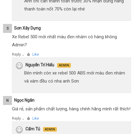
Anh chỉ cần thanh toán trước 30% nhận đúng hàng
thanh toán nốt 70% còn lại nhé
Sơn Xây Dựng
S
Xe Rebel 500 mới nhất màu đen nhám có hàng không
Admin?
Reply
Like
●
Nguyễn Trí Hiếu
ADMIN
Bên mình còn xe rebel 500 ABS mới màu đen nhám
và xám đều có nha anh Sơn
Ngọc Ngân
N
Giá rẻ, sản phẩm chất lượng, hàng chính hãng mình rất thích!
Reply
Like
●
Cẩm Tú
ADMIN