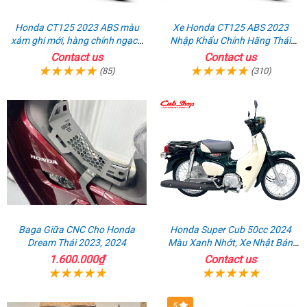
Honda CT125 2023 ABS màu
Xe Honda CT125 ABS 2023
xám ghi mới, hàng chính ngạch
Nhập Khẩu Chính Hãng Thái
giá tốt nhất thị trường
Lan, Đủ Phụ Kiện Đồ Chơi
Contact us
Contact us
(85)
(310)
Baga Giữa CNC Cho Honda
Honda Super Cub 50cc 2024
Dream Thái 2023, 2024
Màu Xanh Nhớt, Xe Nhật Bán
Chạy Nhất
1.600.000₫
Contact us
5