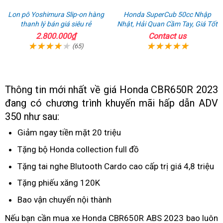
Lon pô Yoshimura Slip-on hàng
Honda SuperCub 50cc Nhập
thanh lý bán giá siêu rẻ
Nhật, Hải Quan Cầm Tay, Giá Tốt
2.800.000₫
Contact us
(65)
Thông tin mới nhất về giá Honda CBR650R 2023
đang có chương trình khuyến mãi hấp dẫn ADV
350 như sau:
Giảm ngay tiền mặt 20 triệu
giá
đại
Tặng bộ Honda collection full đồ
lý
Tặng tai nghe Blutooth Cardo cao cấp trị giá 4,8 triệu
Tặng phiếu xăng 120K
đồ
trang
Bao vận chuyển nội thành
adventure
trí
Nếu bạn cần mua xe Honda CBR650R ABS 2023
lừa
bao luôn