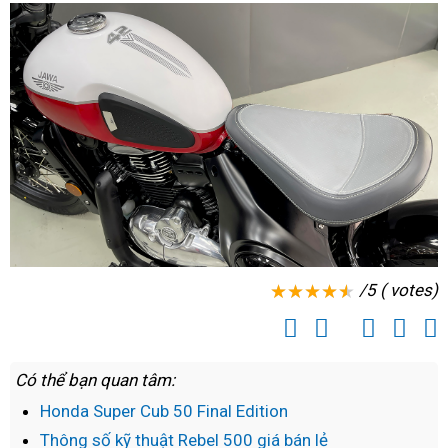
góp
đồng
0
Jawa
đồng
42
Jawa
khu
42
vực
khu
An
vực
Giang
An
Giang
/5 ( votes)
Có thể bạn quan tâm:
Honda Super Cub 50 Final Edition
Thông số kỹ thuật Rebel 500 giá bán lẻ