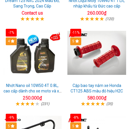
Dream 125 NXC 2024 Màu Đỏ,
Nhớt Liqui Moly 10W40 4T 1 Lít,
Sang Trọng, Cao Cấp
nhập khẩu từ Đức cao cấp
Contact us
260.000₫
(120)
-7%
-11%
4
5
Nhớt Nano oil 10W50 4T 0.8L,
Cặp bao tay nắm xe Honda
cao cấp dành cho xe moto và xe
CT125 ABS màu đỏ hiệu H2C
máy
250.000₫
580.000₫
(231)
(35)
-9%
-8%
5
5