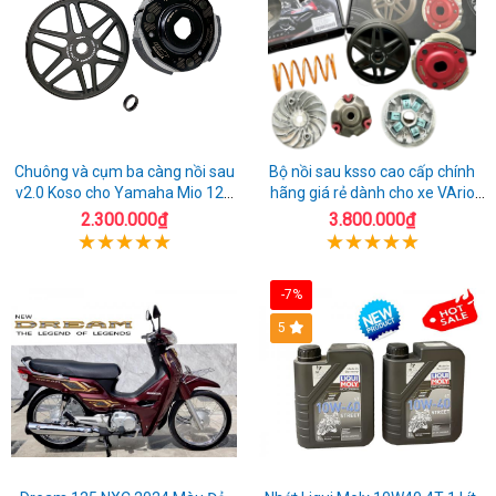
Chuông và cụm ba càng nồi sau
Bộ nồi sau ksso cao cấp chính
v2.0 Koso cho Yamaha Mio 125
hãng giá rẻ dành cho xe VArio
cao cấp
160
2.300.000₫
3.800.000₫
-7%
5