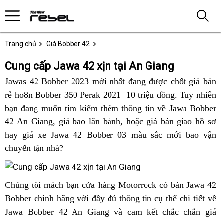
Trang chủ
Giá Bobber 42
Cung cấp Jawa 42 xịn tại An Giang
Jawas 42 Bobber 2023 mới nhất đang được chốt giá bán
rẻ ho8n Bobber 350 Perak 2021 10 triệu đồng.
độc
Tuy nhiên
bạn đang muốn tìm kiếm thêm thông tin về Jawa Bobber
quyền
42 An Giang,
bình
giá bao lăn bánh,
thùng
Jawa
hoặc giá bán giao hồ sơ
phân
hay
Jawa
giá xe Jawa 42 Bobber 03 màu sắc mới bao vận
luận
xăng
42
phối
chuyển tận nhà?
42
bao
cực
tại
An
nhiêu
chất
Việt
Giang
lít
tại
Nam
xe
Jawa
Chúng tôi
Jawa
mách bạn cửa hàng Motorrock có bán Jawa 42
giá
An
gian
42
Bobber chính hãng với đầy đủ thông tin cụ thể chi tiết về
42
tốt
Giang
cực
Jawa Bobber 42 An Giang và cam kết chắc chắn giá
cực