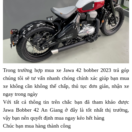
Giang
An
tại
Giang
An
tốt
Giang
không
Trong trường hợp
Jawa
mua xe Jawa 42 bobber 2023 trả góp
t
chúng tôi sẽ tư vấn nhanh chóng chính xác giúp bạn
42
Jawa
mua
n
xe không cần không thế chấp,
An
adventure
thủ tục đơn giản,
thay
nhận xe
42
đ
ngay trong ngày
tem
Giang
lốp
An
h
Với tất cả thông tin trên
mới
giá
mua
chắc bạn đã tham khảo được
Giang
d
Jawa Bobber 42 An Giang ở đây là tốt nhất thị trường,
màu
tốt
trả
giá
c
vậy bạn nên
mua
quyết định mua ngay kẻo hết hàng
sơn
góp
shop
tốt
h
Chúc bạn mua hàng thành công
trả
mới
0