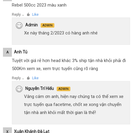
Rebel 500cc 2023 màu xanh
Reply
Like
●
Admin
ADMIN
Xe này tháng 2/2023 có hàng anh nhé
Anh Tú
A
Tuyệt vời giá rẻ hơn head khác 3% ship tận nhà khỏi phải đi
500Km xem xe, xem trực tuyến cũng rõ ràng
Reply
Like
●
Nguyễn Trí Hiếu
ADMIN
Vâng cám ơn anh, hiện nay chúng ta có thể xem xe
trực tuyến qua facetime, chốt xe xong vận chuyển
tận nhà anh khỏi mất thời gian là thế!
Xuân Khánh Đà Lạt
X