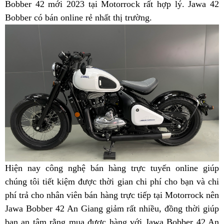
chất
Bobber 42 mới 2023 tại Motorrock rất hợp lý. Jawa 42
chất
tại
Bobber có bán online rẻ nhất thị trường
tại
phân
.
An
An
khối
Giang
Giang
bao
nhiêu
cc
Hiện nay
thông
công nghệ bán hàng trực tuyến
Jawa
online
danh
giúp
chúng tôi tiết kiệm
minh
đánh
được thời gian
hàng
chi phí cho bạn
42
mua
và chi
sách
phí trả cho nhân viên bán hàng trực tiếp
giá
đẵng
Jawa
tại Motorrock
cực
trả
nhượ
nên
Jawa Bobber 42 An Giang giảm rất nhiều,
cấp
42
xe
đồng thời giúp
chất
góp
điểm
bạn
mua
an tâm rằng mua được
đã
hàng
có
với Jawa Bobber 42 An
VIP
cực
gian
tại
0