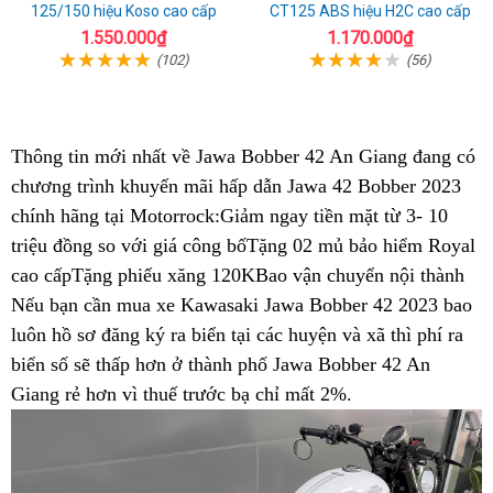
125/150 hiệu Koso cao cấp
CT125 ABS hiệu H2C cao cấp
1.550.000₫
1.170.000₫
(102)
(56)
Thông tin mới nhất về Jawa Bobber 42 An Giang đang có
chương trình khuyến mãi
khuyến
hấp dẫn Jawa 42 Bobber 2023
chính hãng tại Motorrock:Giảm ngay tiền mặt từ 3- 10
mãi
triệu đồng so với giá công bố
địa
Tặng 02 mủ bảo hiểm Royal
c
cao cấpTặng phiếu xăng 120K
chỉ
nội
Bao vận chuyển nội thành
đại
Nếu bạn cần mua xe Kawasaki Jawa Bobber 42 2023
địa
thảo
bao
lý
luôn hồ sơ đăng ký ra biển
Jawa
tại các huyện và xã thì phí ra
luận
biển số sẽ thấp hơn ở thành phố
42
sửa
Jawa Bobber 42 An
Giang rẻ hơn vì thuế trước bạ chỉ mất 2%
cực
chữa
Jawa
.
chất
Jawa
42
tại
42
cực
An
ở
chất