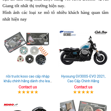
Giang tốt nhất thị trường hiện nay
trả
qua
nên
sửa
giá
.
chất
An
đồng
Hình ảnh
góp
kết
các loại xe mô tô
sử
xe
nhiều khách hàng quan tâm
mua
chữa
vừa
tại
Giang
Jawa
nhất hiện nay
0
luận
thiết
dụng
chính
Jawa
phải
An
42
t
đồng
kế
hãng
42
Giang
khu
g
Jawa
hiện
ở
vực
0
42
đại
An
An
đ
khu
bắt
Giang
Giang
J
vực
mắt
tốt
4
An
không
k
Giang
v
nồi trước koso cao cấp nhập
Hyosung GV300S-EVO 2021,
G
khẩu chính hãng dành cho lead
Cao Cấp Chính Hãng
125
Contact us
Contact us