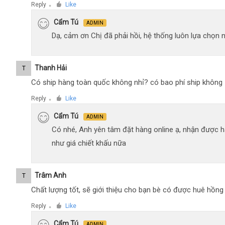
Reply
Like
●
Cẩm Tú
ADMIN
Dạ, cảm ơn Chị đã phải hồi, hệ thống luôn lựa chọn
Thanh Hải
T
Có ship hàng toàn quốc không nhỉ? có bao phí ship không
Reply
Like
●
Cẩm Tú
ADMIN
Có nhé, Anh yên tâm đặt hàng online ạ, nhận được h
như giá chiết khấu nữa
Trâm Anh
T
Chất lượng tốt, sẽ giới thiệu cho bạn bè có được huê hồn
Reply
Like
●
Cẩm Tú
ADMIN