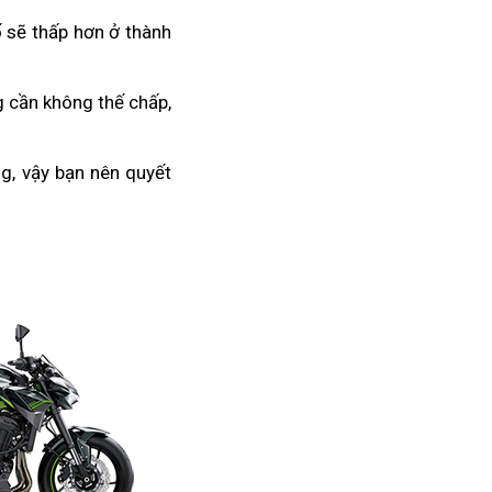
ố sẽ thấp hơn ở thành
 cần không thế chấp,
chợ
g,
đắt
vậy bạn nên
rinh
quyết
nhất
quà
ngay
khi
Z900
ABS
bản
2023