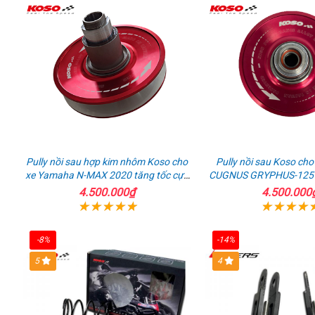
vặt
Z900
Z900
đ
ABS
ABS
n
bản
q
2023
Pully nồi sau hợp kim nhôm Koso cho
Pully nồi sau Koso ch
xe Yamaha N-MAX 2020 tăng tốc cực
CUGNUS GRYPHUS-125 t
nhanh
sướng
4.500.000₫
4.500.000
-8%
-14%
5
4