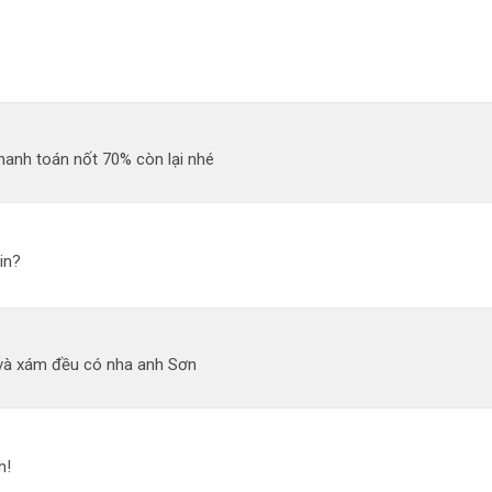
hanh toán nốt 70% còn lại nhé
in?
và xám đều có nha anh Sơn
h!