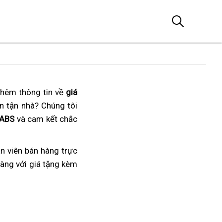
thêm thông tin về
giá
n tận nhà?
nội
rinh
Chúng tôi
mua
 ABS
và cam kết chắc
địa
quà
Kawasaki
ngay
Z900
khi
ABS
ân viên bán hàng trực
Z900
2023
oto
àng
lớn
với giá tặng kèm
ABS
kèm
ó
bản
quà
hương
2023
tặng
iệu
ao