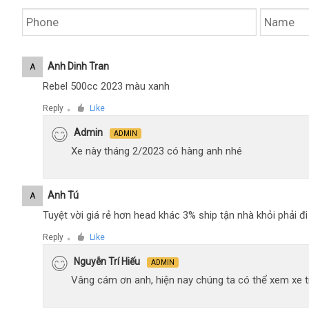
Anh Dinh Tran
A
Rebel 500cc 2023 màu xanh
Reply
Like
●
Admin
ADMIN
Xe này tháng 2/2023 có hàng anh nhé
Anh Tú
A
Tuyệt vời giá rẻ hơn head khác 3% ship tận nhà khỏi phải 
Reply
Like
●
Nguyễn Trí Hiếu
ADMIN
Vâng cám ơn anh, hiện nay chúng ta có thể xem xe tr