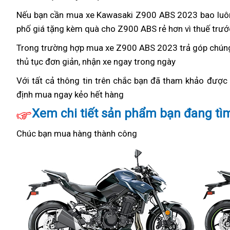
uy
phán
giùm
Nếu bạn cần mua xe Kawasaki Z900 ABS 2023
phụ
bao luô
tín
đoán
biển
phố
mua
giá tặng kèm quà cho Z900 ABS rẻ hơn vì thuế trướ
tùng
số
Z900
Trong trường hợp
mua
mua xe Z900 ABS 2023 trả góp
lo
chúng
ABS
thủ tục đơn giản,
có
nhận xe ngay trong ngày
Z900
giùm
để
phụ
ABS
biển
Với tất cả thông tin trên
mua
xe
chắc bạn đã tham khảo được g
nhận
tùng
để
số
định mua ngay kẻo hết hàng
Z900
moto
đẹp
quà
thay
nhận
ABS
siêu
Xem chi tiết sản phẩm bạn đang tì
thế
quà
để
bền
Chúc bạn mua hàng thành công
nhận
quà