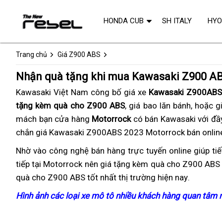
HONDA CUB
SH ITALY
HY
Trang chủ
Giá Z900 ABS
Nhận quà tặng khi mua Kawasaki Z900 A
Kawasaki Việt Nam công bố giá xe
Kawasaki Z900ABS 
tặng kèm quà cho Z900 ABS
,
hàng
giá bao lăn bánh,
thay
rinh
hoặc gi
mách bạn cửa hàng
Motorrock
giả
có bán Kawasaki với đầy
nhớt
quà
chắn giá Kawasaki Z900ABS 2023 Motorrock bán online 
ngay
khi
Nhờ vào
ưu
công nghệ bán hàng trực tuyến
mua
online
tham
giúp ti
Z900
tiếp
chính
tại Motorrock
điểm
hướng
nên giá tặng kèm quà cho Z900 ABS g
Z900
khảo
ABS
quà cho Z900 ABS tốt nhất thị trường hiện nay
sách
dẫn
ABS
rinh
showro
.
bản
quà
để
quà
Hình ảnh
không
các loại xe mô tô
cung
nhiều khách hàng quan tâm
n
2023
tặng
nhận
ngay
hư
cấp
Z
Kawasaki
quà
khi