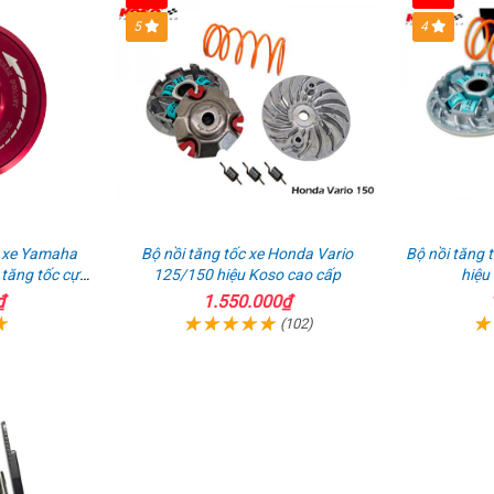
ABS
Z900
quà
5
4
ể
ABS
tặng
hận
uà
o xe Yamaha
Bộ nồi tăng tốc xe Honda Vario
Bộ nồi tăng 
ăng tốc cực
125/150 hiệu Koso cao cấp
hiệu
₫
1.550.000₫
(102)