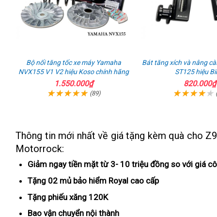
Bộ nối tăng tốc xe máy Yamaha
Bát tăng xích và nâng cà
NVX155 V1 V2 hiệu Koso chính hãng
ST125 hiệu Bi
1.550.000₫
820.000₫
(89)
Thông tin mới nhất về giá tặng kèm quà cho Z
Motorrock:
Giảm ngay tiền mặt từ 3- 10 triệu đồng so với giá c
Tặng 02 mủ bảo hiểm Royal
nơi
cao cấp
bán
Tặng phiếu xăng 120K
tăng
có
óc
Bao vận chuyển nội thành
lo