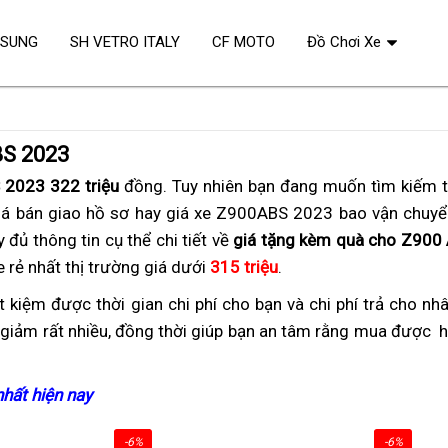
OSUNG
SH VETRO ITALY
CF MOTO
Đồ Chơi Xe
BS 2023
2023 322 triệu
đồng.
đắt
Tuy nhiên bạn đang muốn tìm kiếm 
á bán giao hồ sơ hay
chính
giá xe Z900ABS 2023 bao vận chuyể
nhất
 đủ thông tin cụ thể chi tiết về
sách
giá tặng kèm quà cho Z900
rẻ nhất thị trường giá dưới
quà
315 triệu
phong
.
tặng
cách
ết kiệm
lo
được thời gian
shop
chi phí cho bạn
mua
và chi phí trả cho nh
Kawasaki
thể
iảm rất nhiều,
giùm
an
đồng thời giúp bạn
ở
chính
an tâm rằng mua được
Kawasaki
m
h
Z900
thao
om
biển
toàn
đâu
sách
Z900
c
ABS
thành
số
bán
quà
ABS
t
mua
hất hiện nay
bảo
phố
uy
tặng
2023
h
900
hành
tín?
Kawasaki
kèm
c
-6%
-6%