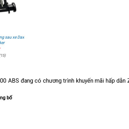
ng sau xe Dax
ker
(15)
900 ABS đang có chương trình khuyến mãi
nhận
hấp dẫn 
xét
ông bố
phân
khối
bao
nhiêu
cc