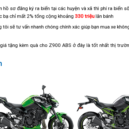
n hồ sơ đăng ký ra biển
mua
tại các huyện và xã thì phí ra biển s
c bạ chỉ mất 2%
mua
tổng cộng khoảng
Kawasaki
330 triệu
lăn bánh
Z900
Z900
 tôi sẽ tư vấn nhanh chóng chính xác giúp bạn
mua
mua xe không
ABS
ABS
Z900
để
2023
ABS
iá tặng kèm quà cho Z900 ABS ở đây là tốt nhất thị trườn
nhận
kèm
để
quà
quà
nhận
m
tặng
quà