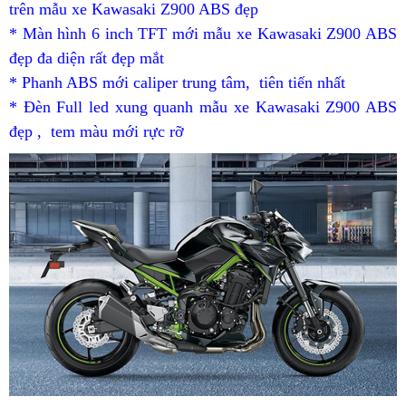
trên mẫu xe Kawasaki Z900 ABS đẹp
mẫu
trang
* Màn hình 6 inch TFT mới
Kawasaki
thanh
mẫu xe Kawasaki Z900 ABS
trí
đẹp đa diện rất đẹp mắt
những
Z900
lý
xe
* Phanh ABS mới
khách
caliper trung tâm,
mẫu
ABS
chi
tiên tiến nhất
đa
* Đèn Full led xung quanh mẫu xe Kawasaki Z900 ABS
hàng
Kawasaki
năm
tiết
năng
đẹp ,
to
tem màu mới rực rỡ
Z900
khuyến
2023
xe
ABS
mãi
Kawasaki
năm
Z900
2023
ABS