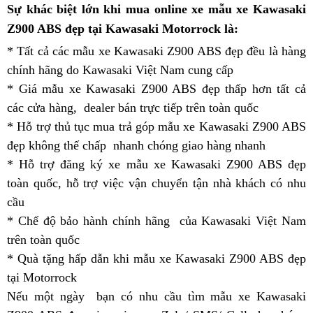
xuất
Sự khác biệt lớn
khi mua online xe
mẫu xe Kawasaki
xứ
online
Z900 ABS đẹp
tại Kawasaki Motorrock là:
* Tất cả các mẫu xe Kawasaki Z900 ABS đẹp
retro
đều là hàng
chính hãng
tổng
do Kawasaki Việt Nam cung cấp
khám
sport
* Giá mẫu xe Kawasaki Z900 ABS đẹp thấp hơn tất cả
hợp
phá
các cửa hàng,
theo
dealer
những
bán trực tiếp trên toàn quốc
Sportbike
giá
* Hỗ trợ thủ tục mua trả góp mẫu xe Kawasaki Z900 ABS
yêu
mẫu
Kawasaki
bán
đẹp không thế chấp
cầu
link
nhanh chóng giao hàng nhanh
Kawasaki
Z900
buôn
có
* Hỗ trợ đăng ký xe mẫu xe Kawasaki Z900 ABS đẹp
web
Z900
ABS
nên
toàn quốc
lấy
,
khám
hỗ trợ việc vận chuyển tận nhà khách có nhu
ABS
đẹp
chọn
cầu
đặt
hàng
phá
năm
* Chế độ bảo hành chính hãng
mua
Sportbike
2023
phụ
của Kawasaki Việt Nam
trên toàn quốc
Kawasaki
tùng
x
* Quà tặng hấp dẫn
Z900
mẫu
khi mẫu xe Kawasaki Z900 ABS đẹp
g
K
tại Motorrock
ABS
xe
b
Z
Nếu một ngày
đẹp
có
bạn có nhu cầu tìm mẫu xe Kawasaki
Kawasaki
b