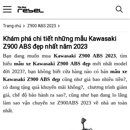
Trang chủ
Z900 ABS 2023
Khám phá chi tiết những mẫu Kawasaki
Z900 ABS đẹp nhất năm 2023
Bạn đang muốn mua
Kawasaki Z900 ABS 2023
,
Đài
tìm
hiểu
mẫu xe Kawasaki Z900 ABS đẹp
mới nhất
cổ
chi
model
Loan
đời 2023?, bạn không biết cửa hàng nào có bán
mẫu xe
điển
tiết
Kawasaki Z900 ABS đẹp
cũng như giá bao nhiêu tiền?
xe
n
,
r
có đang tặng quà khuyến mãi không?,
khám
cũ
chương trình
Kawasa
những
giảm
m
n
giá,
nhập
chế độ bảo hành ra sao?,
online
cũng như bạn đang lo lắng
phá
Z900
mẫu
K
làm sao
Thái
đấu
vận chuyển xe Z900ABS 2023 về nhà an toàn
Sportbike
ABS
Kawas
Z
x
nhất
cao
.
giá
Kawasaki
Z900
A
K
cấp
Z900
ABS
n
Z
ABS
năm
2