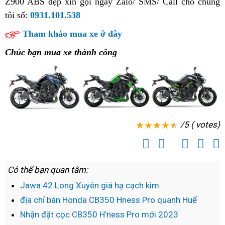
Z900 ABS đẹp
kiểm
xin gọi ngay Zalo/ SMS/ Call cho chúng
nên
Z900
đ
tôi số:
0931.101.538
tra
mua
ABS
2
đẹp
Tham khảo mua xe ở đây
2023
Chúc bạn mua xe thành công
/5 ( votes)
Có thể bạn quan tâm:
Jawa 42 Long Xuyên giá hạ cạch kim
địa chỉ bán Honda CB350 Hness Pro quanh Huế
Nhận đặt cọc CB350 H’ness Pro mới 2023