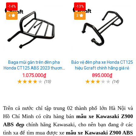
năm
2023
-14%
-13%
2023
4
3
Baga mũi gắn trên đèn pha
Bảo vệ đèn pha xe Honda CT125
Honda CT125 ABS 2023 thương
hiệu Gcraft chính hãng giá rẻ
hiệu Gcraft
1.075.000₫
895.000₫
(15)
(14)
Trên cả nước
nhập
chỉ tập trung 02 thành phố lớn Hà Nội và
Hồ Chí Minh
khẩu
khuyến
có cửa hàng bán
mẫu xe Kawasaki Z900
ABS đẹp
giá
chính hãng
mãi
chi
Kawasaki,
danh
cho nên
mẫu
bạn đang ở các
tình xa để tìm mua được xe
bán
tiết
mẫu xe Kawasaki Z900 ABS
sách
xe