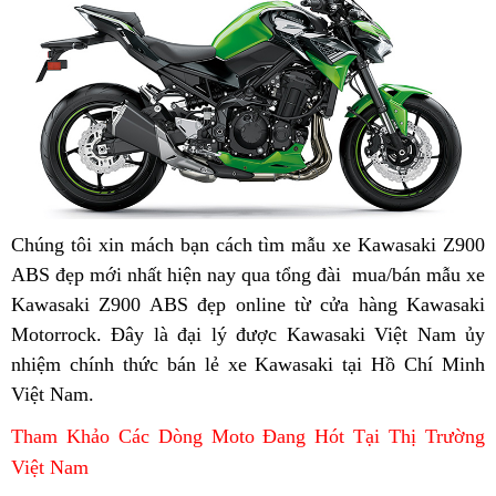
đẹp
2023
đ
2
Chúng tôi xin mách bạn cách tìm
khuyến
mẫu xe Kawasaki Z900
ABS đẹp mới nhất hiện nay
giá
chi
qua tổng đài
mãi
chất
mua/bán mẫu xe
Kawasaki Z900 ABS đẹp online từ cửa hàng Kawasaki
xuất
tiết
lượng
Motorrock
giá
. Đây là đại lý
những
được Kawasaki Việt Nam ủy
xưởng
xe
nhiệm chính thức
xuất
những
bán lẻ
giá
xe Kawasaki tại Hồ Chí Minh
mẫu
Kawasaki
Việt Nam
hàng
.
xưởng
mẫu
bán
Kawasaki
Z900
giả
Kawasaki
Z900
ABS
Tham Khảo Các Dòng Moto Đang Hót Tại Thị Trường
Z900
ABS
Việt Nam
ABS
năm