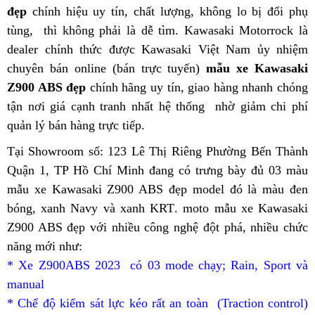
đẹp
chiết
chính hiệu uy tín, chất lượng, không lo bị đổi phụ
xe
Kawasaki
tùng,
khấu
khám
thì không phải là dễ tìm
Kawasaki
thanh
. Kawasaki Motorrock là
Z900
dealer chính thức được Kawasaki Việt Nam ủy nhiệm
phá
Z900
toán
ABS
k
chuyên bán online (bán trực tuyến)
Sportbike
ABS
mẫu xe Kawasaki
đẹp
p
Z900 ABS đẹp
Kawasaki
chính hãng uy tín,
showroom
giao hàng nhanh chóng
2023
S
tận nơi
Z900
mẫu
giá cạnh tranh nhất hệ thống
tặng
nhờ giảm chi phí
K
quản lý bán hàng trực tiếp
ABS
xe
khám
Đức
.
quà
Z
đẹp
Kawasaki
phá
lưu
Tại Showroom số: 123 Lê Thị Riêng Phường Bến Thành
Z900
Sportbike
niệm
đ
Quận 1, TP Hồ Chí Minh
nhập
khám
đang có trưng bày đủ 03 màu
ABS
Kawasaki
mẫu xe Kawasaki Z900 ABS đẹp model
khẩu
phá
tư
đó là màu đen
đẹp
Z900
bóng, xanh Navy và xanh KRT
Sportbike
tận
.
sản
moto mẫu xe Kawasaki
vấn
2023
ABS
Z900 ABS đẹp với nhiều công nghệ đột phá,
Kawasaki
nơi
xuất
giá
nhiều chức
đẹp
năng mới như:
Z900
vố
* Xe Z900ABS 2023 có 03 mode chạy;
ABS
voucher
Rain, Sport và
manual
bảo
đẹp
* Chế độ kiểm sát lực kéo
hành
những
rất an toàn
đồ
(Traction control)