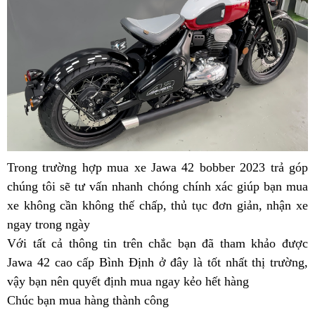
Định
Bình
Jawa
Định
42
ở
Bình
Định
Trong trường hợp
lý
mua xe Jawa 42 bobber 2023 trả góp
g
chúng tôi sẽ tư vấn nhanh chóng chính xác giúp bạn
do
bảng
mua
đ
xe không cần không thế chấp,
nên
tăng
thủ tục đơn giản,
danh
nhận xe
giá
l
ngay trong ngày
sport
mua
óc
sách
Jawa
Với tất cả thông tin trên
Jawa
Jawa
đăng
chắc bạn đã tham khảo được
phán
42
Jawa 42 cao cấp Bình Định ở đây là tốt nhất thị trường,
42
42
kiểm
đoán
Bình
g
vậy bạn nên
bảng
quyết định mua ngay kẻo hết hàng
ở
hàng
hàng
Định
n
Chúc bạn mua hàng thành công
giá
Bình
chuẩn
hiệu
l