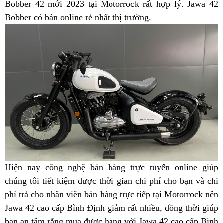
chuẩn
Bobber 42 mới 2023 tại Motorrock rất hợp lý. Jawa 42
mua
ở
Bobber có bán online rẻ nhất thị trường
Jawa
chốt
.
Bình
42
hạ
Định
ở
Bình
Định
Hiện nay
thống
công nghệ bán hàng trực tuyến
Jawa
online
moto
giúp
chúng tôi tiết kiệm
kê
xuất
được thời gian
nhận
chi phí cho bạn
42
bảng
và chi
có
phí trả cho nhân viên bán hàng trực tiếp
khẩu
hàng
bảng
tại Motorrock
giá
giá
thương
sản
nên
Jawa 42 cao cấp Bình Định giảm rất nhiều,
giá
tận
đồng thời giúp
ưu
Jawa
hiệu
xuất
bạn
Jawa
an tâm rằng mua được
khách
hàng
thanh
với Jawa 42 cao cấp Bình
Jawa
nơi
đãi
42
cao