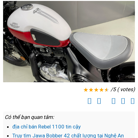
Jawa
Định
ở
của
h
42
Bình
Nhật
Bình
Định
Định
/5 ( votes)
Có thể bạn quan tâm:
địa chỉ bán Rebel 1100 tin cậy
Truy tìm Jawa Bobber 42 chất lượng tại Nghệ An