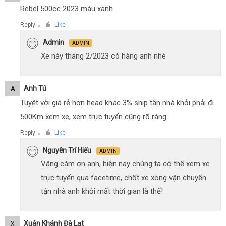
Rebel 500cc 2023 màu xanh
Reply
Like
●
Admin
ADMIN
Xe này tháng 2/2023 có hàng anh nhé
Anh Tú
A
Tuyệt vời giá rẻ hơn head khác 3% ship tận nhà khỏi phải đi
500Km xem xe, xem trực tuyến cũng rõ ràng
Reply
Like
●
Nguyễn Trí Hiếu
ADMIN
Vâng cám ơn anh, hiện nay chúng ta có thể xem xe
trực tuyến qua facetime, chốt xe xong vận chuyển
tận nhà anh khỏi mất thời gian là thế!
Xuân Khánh Đà Lạt
X