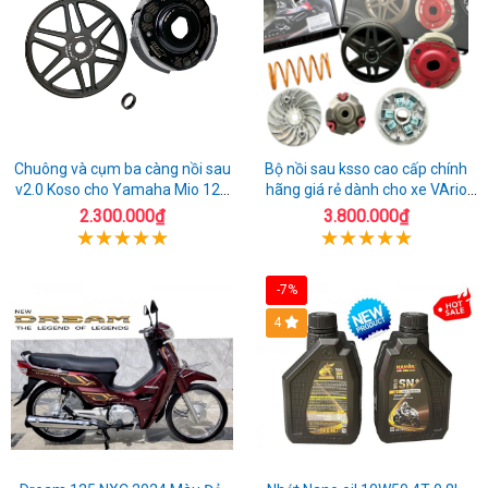
Chuông và cụm ba càng nồi sau
Bộ nồi sau ksso cao cấp chính
v2.0 Koso cho Yamaha Mio 125
hãng giá rẻ dành cho xe VArio
cao cấp
160
2.300.000₫
3.800.000₫
-7%
4