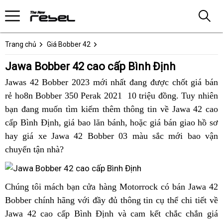
Trang chủ
Giá Bobber 42
Jawa Bobber 42 cao cấp Bình Định
Jawas 42 Bobber 2023 mới nhất đang được chốt giá bán
rẻ ho8n Bobber 350 Perak 2021 10 triệu đồng.
nước
Tuy nhiên
bạn đang muốn tìm kiếm thêm thông tin về Jawa 42 cao
ngoài
cấp Bình Định,
nhập
giá bao lăn bánh,
chính
Jawa
hoặc giá bán giao hồ sơ
hay
bảng
giá xe Jawa 42 Bobber 03 màu sắc mới bao vận
khẩu
hãng
42
chuyển tận nhà?
giá
giá
Jawa
ưu
42
đãi
bảng
Jawa
Chúng tôi
lý
mách bạn cửa hàng Motorrock có bán Jawa 42
Bình
Bình
giá
42
Bobber chính hãng với đầy đủ thông tin cụ thể chi tiết về
do
Định
Định
hàng
Jawa 42 cao cấp Bình Định và cam kết chắc chắn giá
nên