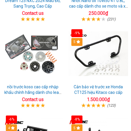
Dream 125 NXC 2024 Màu Đỏ,
Nhớt Nano oil 10W50 4T 0.8L,
Sang Trọng, Cao Cấp
cao cấp dành cho xe moto và xe
máy
Contact us
250.000₫
(231)
-9%
5
nồi trước koso cao cấp nhập
Cản bảo vệ trước xe Honda
khẩu chính hãng dành cho lead
CT125 hiệu Kitaco cao cấp
125
Contact us
1.500.000₫
(123)
-6%
-8%
4
5