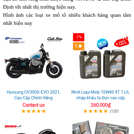
Định tốt nhất thị trường hiện nay
42
hàng
lý
bảng
tận
.
42
Bình
Bình
Hình ảnh
giá
thông
các loại xe mô tô
sport
nhiều khách hàng quan tâm
giá
nơi
Bình
Định
Định
J
nhất hiện nay
ưu
minh
nhập
Jawa
Định
4
đãi
khẩu
42
g
-7%
Bình
Bình
ư
5
Định
Định
đ
B
Đ
Hyosung GV300S-EVO 2021,
Nhớt Liqui Moly 10W40 4T 1 Lít,
Cao Cấp Chính Hãng
nhập khẩu từ Đức cao cấp
Contact us
260.000₫
(120)