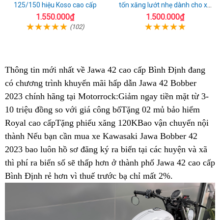
125/150 hiệu Koso cao cấp
tốn xăng lướt nhẹ dành cho xe
honda AIrblade 150
1.550.000₫
1.500.000₫
(102)
Thông tin mới nhất về Jawa 42 cao cấp Bình Định đang
có chương trình khuyến mãi
online
hấp dẫn Jawa 42 Bobber
2023 chính hãng tại Motorrock:Giảm ngay tiền mặt từ 3-
10 triệu đồng so với giá công bố
thảo
Tặng 02 mủ bảo hiểm
Royal
độc
cao cấpTặng phiếu xăng 120K
luận
thanh
Bao vận chuyển nội
thành
nhập
Nếu bạn cần mua xe Kawasaki Jawa Bobber 42
đáo
lý
2023
nhận
bao luôn hồ sơ đăng ký ra biển
khẩu
nhất
Jawa
tại các huyện và xã
thì phí ra biển số sẽ thấp hơn ở thành phố
hàng
Mỹ
hiện
42
Jawa
Jawa 42 cao cấp
Bình Định rẻ hơn vì thuế trước bạ chỉ mất 2%
nay
hàng
42
lý
.
chuẩn
hàng
do
ở
chuẩn
nên
Bình
ở
mua