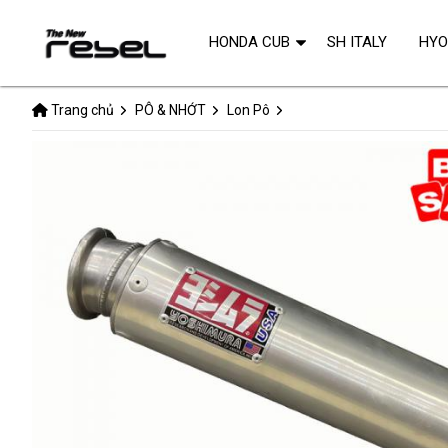
HONDA CUB
SH ITALY
HY
Trang chủ
PÔ & NHỚT
Lon Pô