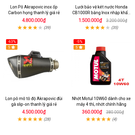
Lon Pô Akrapovic inox ốp
Lưới bảo vệ két nước Honda
Carbon họng thanh lý giá rẻ
CB1000R bằng Inox nhập khẩu
từ Ý
4.800.000₫
1.500.000₫
3.200.000₫
(39)
(35)
-63%
-5%
5
5
Lon pô mô tô độ Akrapovic đùi
Nhớt Motul 10W60 dành cho xe
gà slip-on thanh lý giá rẻ
máy 4 thì, nhớt chính hãng
4.500.000₫
360.000₫
380.000₫
(28)
(4)