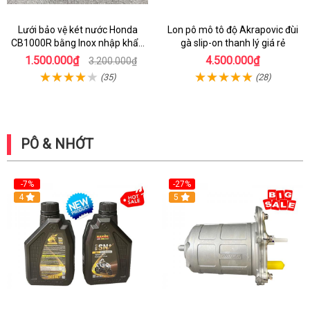
Lưới bảo vệ két nước Honda
Lon pô mô tô độ Akrapovic đùi
CB1000R bằng Inox nhập khẩu
gà slip-on thanh lý giá rẻ
từ Ý
1.500.000₫
4.500.000₫
3.200.000₫
(35)
(28)
PÔ & NHỚT
-7%
-27%
4
5