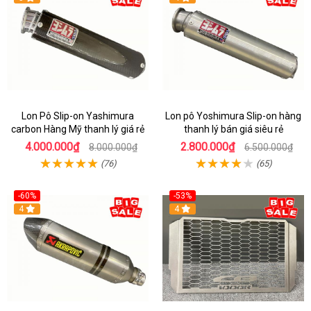
Lon Pô Slip-on Yashimura
Lon pô Yoshimura Slip-on hàng
carbon Hàng Mỹ thanh lý giá rẻ
thanh lý bán giá siêu rẻ
4.000.000₫
2.800.000₫
8.000.000₫
6.500.000₫
(76)
(65)
-60%
-53%
4
4