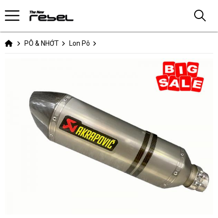
PÔ & NHỚT
Lon Pô