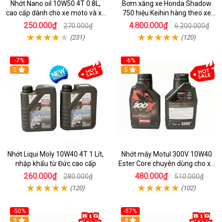
Nhớt Nano oil 10W50 4T 0.8L,
Bơm xăng xe Honda Shadow
cao cấp dành cho xe moto và xe
750 hiệu Keihin hàng theo xe
máy
chính hiệu
250.000₫
4.800.000₫
270.000₫
6.200.000₫
(231)
(120)
-7%
-6%
5
5
Nhớt Liqui Moly 10W40 4T 1 Lít,
Nhớt máy Motul 300V 10W40
nhập khẩu từ Đức cao cấp
Ester Core chuyên dùng cho xe
mô tô phân khối lớn
260.000₫
480.000₫
280.000₫
510.000₫
(120)
(102)
-50%
-57%
5
4