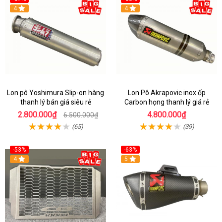
4
4
Lon pô Yoshimura Slip-on hàng
Lon Pô Akrapovic inox ốp
thanh lý bán giá siêu rẻ
Carbon họng thanh lý giá rẻ
2.800.000₫
4.800.000₫
6.500.000₫
(65)
(39)
-53%
-63%
4
5