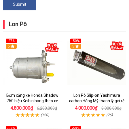
Lon Pô
-27%
-50%
5
5
Bơm xăng xe Honda Shadow
Lon Pô Slip-on Yashimura
750 hiệu Keihin hàng theo xe
carbon Hàng Mỹ thanh lý giá rẻ
chính hiệu
4.800.000₫
4.000.000₫
6.200.000₫
8.000.000₫
(120)
(76)
-57%
-60%