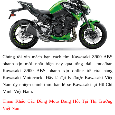
cấp
c
c
Chúng tôi xin mách bạn cách tìm
hàng
Kawasaki Z900 ABS
phanh xịn mới nhất hiện nay
mới
trang
qua tổng đài
hiệu
so
mua/bán
Kawasaki Z900 ABS phanh xịn online từ cửa hàng
nhất
bị
sánh
Kawasaki Motorrock
giá
. Đây là đại lý
Z900
Kawasaki
được Kawasaki Việt
Nam ủy nhiệm chính thức
bán
Kawasaki
bán lẻ
phanh
chợ
xe Kawasaki tại Hồ Chí
Z900
Minh Việt Nam
lắp
.
buôn
Z900
ABS
ABS
đặt
ABS
cao
phanh
Tham Khảo Các Dòng Moto Đang Hót Tại Thị Trường
phanh
cấp
2
Việt Nam
2
kênh