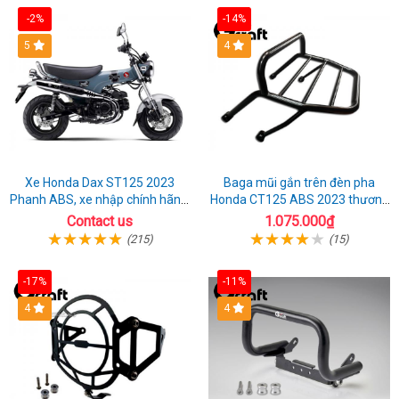
kênh
-2%
-14%
5
4
Xe Honda Dax ST125 2023
Baga mũi gắn trên đèn pha
Phanh ABS, xe nhập chính hãng,
Honda CT125 ABS 2023 thương
bán online giá rẻ
hiệu Gcraft
Contact us
1.075.000₫
(215)
(15)
-17%
-11%
4
4