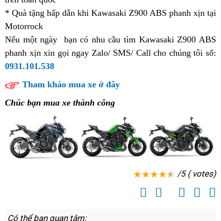
* Quà tặng hấp dẫn
phanh
trang
khi Kawasaki Z900 ABS phanh xịn
đấu
tại
2
Motorrock
ABS
bị
giá
p
Nếu một ngày
cao
sử
bạn có nhu cầu tìm Kawasaki Z900 ABS
Z900
t
phanh xịn
cấp
bảo
xin gọi ngay Zalo/ SMS/ Call cho chúng tôi số:
dụng
phanh
0931.101.538
hành
ABS
chính
cao
Tham khảo mua xe ở đây
hãng
cấp
Chúc bạn mua xe thành công
/5 ( votes)
Có thể bạn quan tâm: