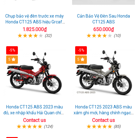
Chụp bảo vệ đèn trước xe máy
Cản Bảo Vệ Đèn Sau Honda
Honda CT125 ABS hiệu Grcaft
CT125 ABS
chính hãng
1.825.000₫
650.000₫
(32)
(10)
-5%
-5%
5
5
Honda CT125 ABS 2023 màu
Honda CT125 2023 ABS màu
đỏ, xe nhập khẩu Hải Quan chính
xám ghi mới, hàng chính ngạch
ngạch
giá tốt nhất thị trường
Contact us
Contact us
(124)
(85)