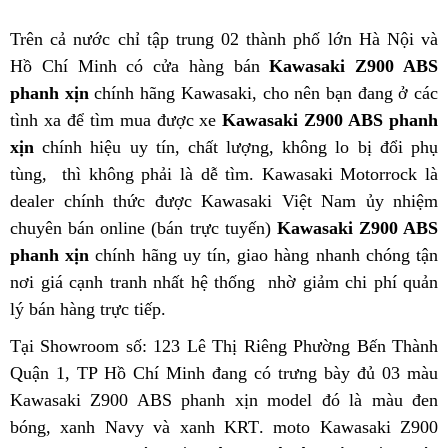
Trên cả nước
bảng
chỉ tập trung 02 thành phố lớn Hà Nội và
Hồ Chí Minh
giá
Pháp
có cửa hàng bán
Kawasaki Z900 ABS
phanh xịn
nhập
chính hãng
Kawasaki
Kawasaki,
giá
cho nên
Kawasaki
bạn đang ở các
tình xa để tìm mua được xe
hàng
Z900
Kawasaki Z900 ABS phanh
vố
Z900
xịn
bỏ
chính hiệu uy tín, chất lượng, không lo bị đổi phụ
ABS
ABS
tùng,
sỉ
Kawasaki
thì không phải là dễ tìm
phanh
nơi
. Kawasaki Motorrock là
phanh
dealer chính thức được Kawasaki Việt Nam ủy nhiệm
Z900
2
bán
2
t
q
chuyên bán online (bán trực tuyến)
ABS
kênh
Kawasaki Z900 ABS
kênh
b
t
phanh xịn
phanh
chính hãng uy tín,
phụ
giao hàng nhanh chóng tận
Z
nơi
Z900
giá cạnh tranh nhất hệ thống
2
kiện
tổng
nhờ giảm chi phí quản
p
lý bán hàng trực tiếp
ABS
kênh
trang
bảo
.
hợp
2023
bị
hành
c
Tại Showroom số: 123 Lê Thị Riêng Phường Bến Thành
phanh
Z900
chính
c
Quận 1, TP Hồ Chí Minh
giá
trang
đang có trưng bày đủ 03 màu
tốt
phanh
hãng
Kawasaki Z900 ABS phanh xịn model
cạnh
bị
giá
đó là màu đen
ABS
bóng, xanh Navy và xanh KRT
tranh
Z900
thương
.
khuyến
moto Kawasaki Z900
vố
cao