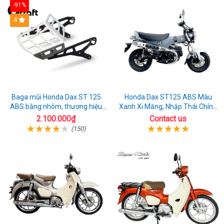
-91%
4
Baga mũi Honda Dax ST 125
Honda Dax ST125 ABS Màu
ABS bằng nhôm, thương hiệu
Xanh Xi Măng, Nhập Thái Chính
Gcraft chính hãng
Ngạch
2.100.000₫
Contact us
(150)