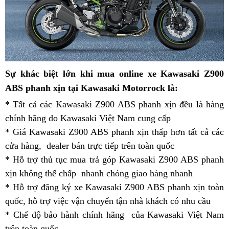
đại
Sự khác biệt lớn
khi mua online xe
Kawasaki Z900
lý
rẻ
ABS phanh xịn
tại Kawasaki Motorrock là:
nhất
* Tất cả các Kawasaki Z900 ABS phanh xịn
danh
đều là hàng
chính hãng
mua
do Kawasaki Việt Nam cung cấp
Kawasaki
sách
* Giá Kawasaki Z900 ABS phanh xịn thấp hơn tất cả các
hàng
Z900
cửa hàng,
đăng
dealer
trang
bán trực tiếp trên toàn quốc
phanh
có
* Hỗ trợ thủ tục mua trả góp Kawasaki Z900 ABS phanh
ký
bị
ABS
nên
xịn không thế chấp
Z900
retro
nhanh chóng giao hàng nhanh
xịn
mua
showro
* Hỗ trợ đăng ký xe Kawasaki Z900 ABS phanh xịn toàn
phanh
sport
quốc
miễn
,
trang
hỗ trợ việc vận chuyển tận nhà khách có nhu cầu
ABS
đổi
* Chế độ bảo hành chính hãng
phí
bị
cao
chính
của Kawasaki Việt Nam
trả
Z
trên toàn quốc
Z900
cấp
hãng