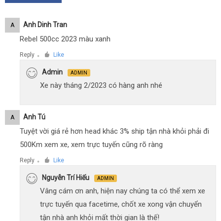
Anh Dinh Tran
A
Rebel 500cc 2023 màu xanh
Reply
Like
●
Admin
ADMIN
Xe này tháng 2/2023 có hàng anh nhé
Anh Tú
A
Tuyệt vời giá rẻ hơn head khác 3% ship tận nhà khỏi phải đi
500Km xem xe, xem trực tuyến cũng rõ ràng
Reply
Like
●
Nguyễn Trí Hiếu
ADMIN
Vâng cám ơn anh, hiện nay chúng ta có thể xem xe
trực tuyến qua facetime, chốt xe xong vận chuyển
tận nhà anh khỏi mất thời gian là thế!