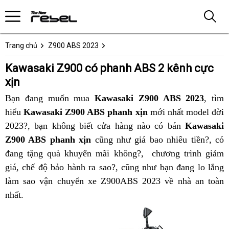
Trang chủ
Z900 ABS 2023
Kawasaki Z900 có phanh ABS 2 kênh cực
xịn
Bạn đang muốn mua
Kawasaki Z900 ABS 2023
,
bảo
tìm
hiểu
Kawasaki Z900 ABS phanh xịn
mới nhất
đăng
Kawasaki
model đời
hành
2023?, bạn không biết cửa hàng nào có bán
ký
Z900
Kawasaki
chính
Z900 ABS phanh xịn
cũng như giá bao nhiêu tiền?
phanh
hãng
Kawa
,
ở
có
đang tặng quà khuyến mãi không?,
trang
cung
chương trình
ABS
Kawasa
giảm
Z900
đâu
giá,
thế
chế độ bảo hành ra sao?,
tận
cũng như bạn đang lo lắng
bị
cấp
xịn
Z900
ABS
t
làm sao
giới
có
vận chuyển xe Z900ABS 2023 về nhà an toàn
nơi
Z900
phanh
phan
b
nhất
bảo
.
nên
phanh
ABS
2
Z
hành
chọn
ABS
xịn
kênh
p
cao