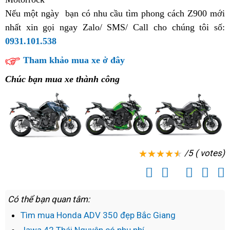
Nếu một ngày
hot
nhập
bạn có nhu cầu tìm phong cách Z900 mới
đáo
nhất
hướng
xin gọi ngay Zalo/ SMS/ Call cho chúng tôi số:
khẩu
của
h
0931.101.538
dẫn
Mỹ
Kawasaki
Z900
Tham khảo mua xe ở đây
ABS
Chúc bạn mua xe thành công
/5 ( votes)
Có thể bạn quan tâm:
Tìm mua Honda ADV 350 đẹp Bắc Giang