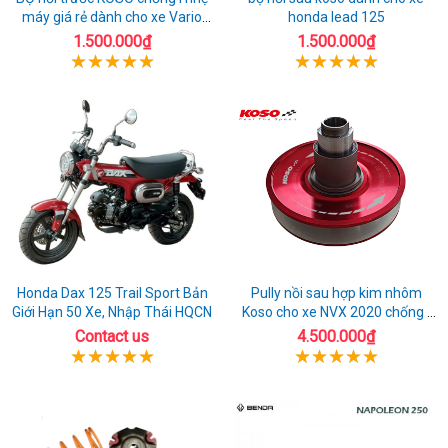
máy giá rẻ dành cho xe Vario
honda lead 125
160
1.500.000₫
1.500.000₫
Honda Dax 125 Trail Sport Bản
Pully nồi sau hợp kim nhôm
Giới Hạn 50 Xe, Nhập Thái HQCN
Koso cho xe NVX 2020 chống ì
nhẹ máy
Contact us
4.500.000₫