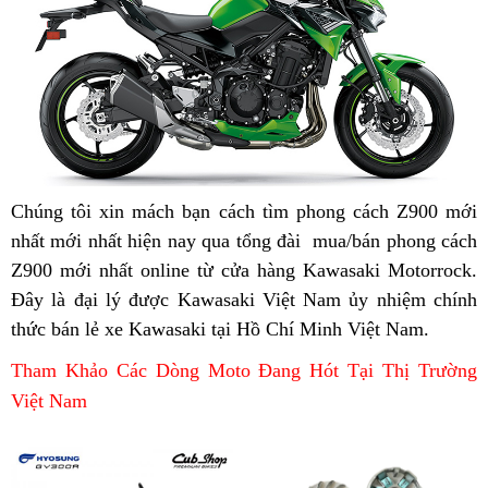
ABS
dân
chơi
hot
chơi
Chúng tôi xin mách bạn cách tìm
Đức
phong cách Z900 mới
nhất mới nhất hiện nay
hỗ
kiểu
qua tổng đài
hàng
mua/bán phong cách
Z900 mới nhất online từ cửa hàng Kawasaki Motorrock
trợ
dáng
nhái
đ
.
Đây là đại lý
Kawasaki
được Kawasaki Việt Nam ủy nhiệm chính
cực
k
thức
kiểu
bán lẻ
giá
xe Kawasaki tại Hồ Chí Minh Việt Nam
Z900
ngầu
thanh
.
dáng
sỉ
ABS
Kawasaki
lý
Tham Khảo Các Dòng Moto Đang Hót Tại Thị Trường
cực
2023
Z900
Việt Nam
ngầu
phong
2023
Kawasaki
cách
Z900
dân