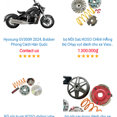
2023
chơi
Hyosung GV300R 2024, Bobber
bộ NỒI SaU KOSO CHÍnh HÃng
Phong Cách Hàn Quốc
Độ CHạy vọt dành cho xe Vision
110
Contact us
1.300.000₫
BỘ nồi trước KOSO chống ì nhẹ
bộ nồi sau koso dành cho xe