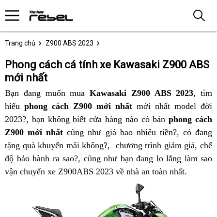
Trang chủ
Z900 ABS 2023
Phong cách cá tính xe Kawasaki Z900 ABS
mới nhất
Bạn đang muốn mua
Kawasaki Z900 ABS 2023
,
giá
tìm
hiểu
phong cách Z900 mới nhất
mới nhất
danh
thiết
model đời
đại
2023?, bạn không biết cửa hàng nào có bán
phong cách
sách
kế
lý
Z900 mới nhất
cũng như giá bao nhiêu tiền?
đáo
Kawasaki
,
xách
có đang
tặng quà khuyến mãi không?,
thiết
vệ
chương trình
Kawasaki
giảm giá,
của
Z900
tay
tư
chế
độ bảo hành ra sao?,
thống
cũng như bạn đang lo lắng
kế
sinh
Z900
Kawasaki
ABS
bảng
làm sao
vấn
n
vận chuyển xe Z900ABS 2023 về nhà an toàn nhất
kê
đáo
ABS
Z900
2023
màu
thể
.
h
của
2023
ABS
phong
Kawasaki
thao
Kawasaki
phong
cách
Z900
Z900
cách
dân
ABS