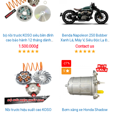
bộ nồi trước KOSO siêu bền đỉnh
Benda Napoleon 250 Bobber
cao bảo hành 12 tháng dành
Xanh Lá, Máy V, Siêu Độc Lạ Đã
cho xe Air Blade 160
Có Sẵn Xe
1.500.000₫
Contact us
-27%
5
Nồi trước hiệu suất cao KOSO
Bơm xăng xe Honda Shadow