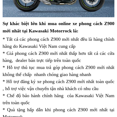
giá
Sự khác biệt lớn
khi mua online xe
phong cách Z900
xuất
vệ
mới nhất
tại Kawasaki Motorrock là:
xưởng
sinh
* Tất cả các phong cách Z900 mới nhất
naked
đều là hàng chính
hãng
giá
do Kawasaki Việt Nam cung cấp
thiết
* Giá phong cách Z900 mới nhất thấp hơn tất cả các cửa
vừa
kế
hàng,
phải
giá
dealer
thiết
bán trực tiếp trên toàn quốc
đáo
đặt
* Hỗ trợ thủ tục mua trả góp phong cách Z900 mới nhất
dễ
kế
của
hàng
không thế chấp
mua
đáo
giá
nhanh chóng giao hàng nhanh
Kawasaki
đặt
* Hỗ trợ đăng ký xe phong cách Z900 mới nhất toàn quốc
của
rẻ
Z900
cọc
lừa
,
bảng
hỗ trợ việc vận chuyển tận nhà khách có nhu cầu
Kawasaki
ABS
xưởng
đảo
* Chế độ bảo hành chính hãng
màu
Z900
công
của Kawasaki Việt Nam
b
trên toàn quốc
Kawasaki
ABS
nghệ
* Quà tặng hấp dẫn
Z900
thiết
khi phong cách Z900 mới nhất
mới
giao
tại
K
Motorrock
ABS
kế
hàng
Z