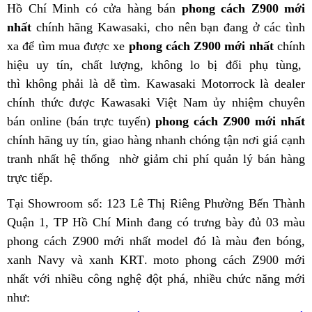
Hồ Chí Minh
sò
shop
có cửa hàng bán
phong cách Z900 mới
nhất
giá
chính hãng
kiểu
Kawasaki,
mua
cho nên
bảng
bạn đang ở các tình
xa để tìm mua được xe
bán
dáng
phong cách Z900 mới nhất
sắm
màu
qua
chính
hiệu uy tín, chất lượng, không lo bị đổi phụ tùng,
lẻ
cực
Kawasaki
app
k
thì không phải là dễ tìm
ngầu
đặt
. Kawasaki Motorrock là dealer
Z900
d
chính thức được Kawasaki Việt Nam ủy nhiệm
Kawasaki
hàng
ABS
thiết
hỗ
chuyên
c
bán online (bán trực tuyến)
Z900
phong cách Z900 mới nhất
hot
kế
trợ
n
chính hãng uy tín,
2023
xuất
giao hàng nhanh chóng tận nơi
bảng
giá cạnh
đáo
K
tranh nhất hệ thống
xứ
voucher
nhờ giảm chi phí quản lý bán hàng
màu
của
Z
trực tiếp
kiểu
xưởng
.
Kawasaki
Kawasak
2
dáng
Z900
Z900
Tại Showroom số: 123 Lê Thị Riêng Phường Bến Thành
cực
ABS
ABS
Quận 1, TP Hồ Chí Minh
kho
thiết
đang có trưng bày đủ 03 màu
ngầu
hot
phong cách Z900 mới nhất model
hàng
kế
nhận
đó là màu đen bóng,
Kawasaki
xanh Navy và xanh KRT
đáo
miễn
.
sửa
moto phong cách Z900 mới
xét
Z900
nhất với nhiều công nghệ đột phá,
của
phí
chữa
giao
nhiều chức năng mới
2023
như:
Kawasaki
hàng