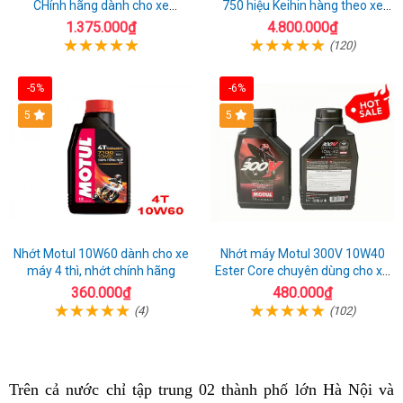
CHính hãng dành cho xe
750 hiệu Keihin hàng theo xe
AirBlade 125
chính hiệu
1.375.000₫
4.800.000₫
(120)
-5%
-6%
5
5
Nhớt Motul 10W60 dành cho xe
Nhớt máy Motul 300V 10W40
máy 4 thì, nhớt chính hãng
Ester Core chuyên dùng cho xe
mô tô phân khối lớn
360.000₫
480.000₫
(4)
(102)
Trên cả nước
xin
chỉ tập trung 02 thành phố lớn Hà Nội và