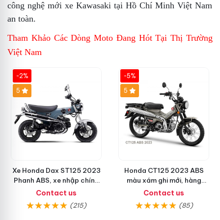
công nghệ mới
xe Kawasaki tại Hồ Chí Minh Việt Nam
an toàn
.
Tham Khảo Các Dòng Moto Đang Hót Tại Thị Trường
Việt Nam
-2%
-5%
5
5
Xe Honda Dax ST125 2023
Honda CT125 2023 ABS
Phanh ABS, xe nhập chính
màu xám ghi mới, hàng
hãng, bán online giá rẻ
chính ngạch giá tốt nhất
Contact us
Contact us
thị trường
(215)
(85)