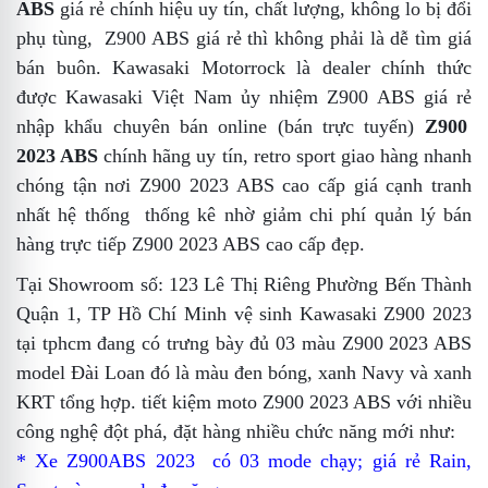
ABS
giá rẻ
chính hiệu uy tín, chất lượng, không lo bị đổi
phụ tùng,
Z900 ABS giá rẻ
thì không phải là dễ tìm
giá
bán buôn
. Kawasaki Motorrock là dealer chính thức
được Kawasaki Việt Nam ủy nhiệm
Z900 ABS giá rẻ
nhập khẩu
chuyên bán online (bán trực tuyến)
Z900
2023 ABS
chính hãng uy tín,
retro sport
giao hàng nhanh
chóng tận nơi
Z900 2023 ABS cao cấp
giá cạnh tranh
nhất hệ thống
thống kê
nhờ giảm chi phí quản lý bán
hàng trực tiếp
Z900 2023 ABS cao cấp
đẹp
.
Tại Showroom số: 123 Lê Thị Riêng Phường Bến Thành
Quận 1, TP Hồ Chí Minh
vệ sinh
Kawasaki Z900 2023
tại tphcm
đang có trưng bày đủ 03 màu Z900 2023 ABS
model
Đài Loan
đó là màu đen bóng, xanh Navy và xanh
KRT
tổng hợp
.
tiết kiệm
moto Z900 2023 ABS với nhiều
công nghệ đột phá,
đặt hàng
nhiều chức năng mới như:
* Xe Z900ABS 2023 có 03 mode chạy;
giá rẻ
Rain,