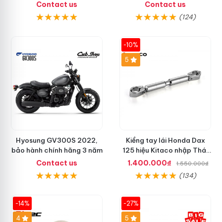
Khẩu Chính Hãng
Quan chính ngạch
Contact us
Contact us
(124)
-10%
5
Hyosung GV300S 2022,
Kiềng tay lái Honda Dax
bảo hành chính hãng 3 năm
125 hiệu Kitaco nhập Thái
chính hãng
Contact us
1.400.000₫
1.550.000₫
(134)
-14%
-27%
4
5