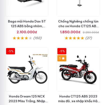
Baga mũi Honda Dax ST
Chống Nghiêng chống lún
125 ABS bằng nhôm,
cho xe Honda CT125 ABS
thương hiệu Gcraft chính
hiệu H2C chính hãng
2.100.000₫
1.850.000₫
2.250.000₫
hãng
(150)
(27)
-5%
-5%
5
Honda Dream 125 NCX
Honda CT125 ABS 2023
2023 Màu Trắng, Nhập
màu đỏ, xe nhập khẩu Hải