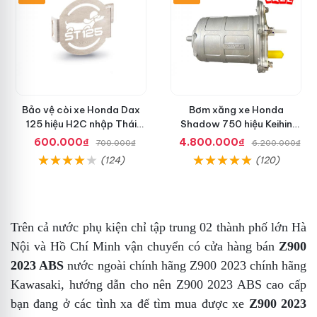
Bảo vệ còi xe Honda Dax
Bơm xăng xe Honda
125 hiệu H2C nhập Thái
Shadow 750 hiệu Keihin
chính hãng
hàng theo xe chính hiệu
600.000₫
4.800.000₫
700.000₫
6.200.000₫
(124)
(120)
Trên cả nước
phụ kiện
chỉ tập trung 02 thành phố lớn Hà
Nội và Hồ Chí Minh
vận chuyển
có cửa hàng bán
Z900
2023 ABS
nước ngoài
chính hãng
Z900 2023 chính hãng
Kawasaki,
hướng dẫn
cho nên
Z900 2023 ABS cao cấp
bạn đang ở các tình xa để tìm mua được xe
Z900 2023