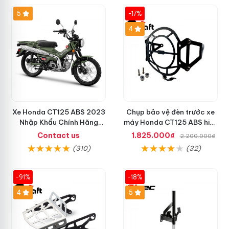
5
-17%
4
Xe Honda CT125 ABS 2023
Chụp bảo vệ đèn trước xe
Nhập Khẩu Chính Hãng
máy Honda CT125 ABS hiệu
Thái Lan, Đủ Phụ Kiện Đồ
Grcaft chính hãng
Contact us
1.825.000₫
2.200.000₫
Chơi
(310)
(32)
-91%
-18%
4
5