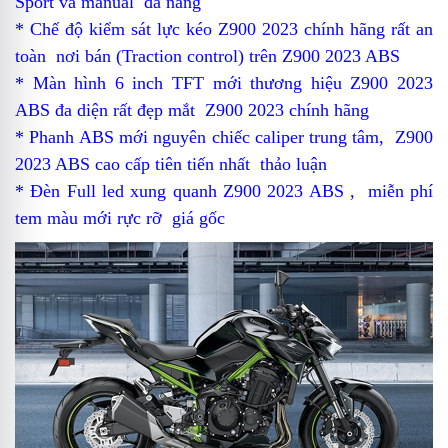
Sport và manual
đa năng
* Chế độ kiểm sát lực kéo
Z900 2023 chính hãng
rất an
toàn
nơi bán
(Traction control) trên Z900 2023 ABS
* Màn hình 6 inch TFT mới
thương hiệu
Z900 2023
ABS đa diện rất đẹp mắt
Z900 2023 chính hãng
* Phanh ABS mới
nguyên chiếc
caliper trung tâm,
Z900
2023 ABS cao cấp
tiên tiến nhất
thảo luận
* Đèn Full led xung quanh Z900 2023 ABS ,
miễn phí
tem màu mới rực rỡ
giá gốc