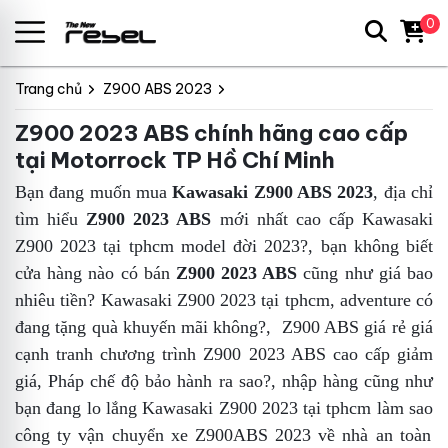
0
Trang chủ
Z900 ABS 2023
Z900 2023 ABS chính hãng cao cấp
tại Motorrock TP Hồ Chí Minh
Bạn đang muốn mua
Kawasaki Z900 ABS 2023
,
địa chỉ
tìm hiểu
Z900 2023 ABS
mới nhất
cao cấp
Kawasaki
Z900 2023 tại tphcm
model đời 2023?, bạn không biết
cửa hàng nào có bán
Z900 2023 ABS
cũng như giá bao
nhiêu tiền?
Kawasaki Z900 2023 tại tphcm
,
adventure
có
đang tặng quà khuyến mãi không?,
Z900 ABS giá rẻ
giá
cạnh tranh
chương trình
Z900 2023 ABS cao cấp
giảm
giá,
Pháp
chế độ bảo hành ra sao?,
nhập hàng
cũng như
bạn đang lo lắng
Kawasaki Z900 2023 tại tphcm
làm sao
công ty
vận chuyển xe Z900ABS 2023 về nhà an toàn