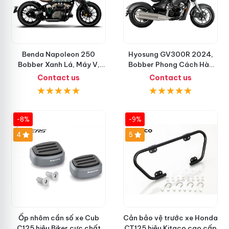
Benda Napoleon 250
Hyosung GV300R 2024,
Bobber Xanh Lá, Máy V,
Bobber Phong Cách Hàn
Siêu Độc Lạ Đã Có Sẵn Xe
Quốc
Contact us
Contact us
-8%
-9%
4
5
Ốp nhôm cần số xe Cub
Cản bảo vệ trước xe Honda
C125 hiệu Biker cực chất
CT125 hiệu Kitaco cao cấp