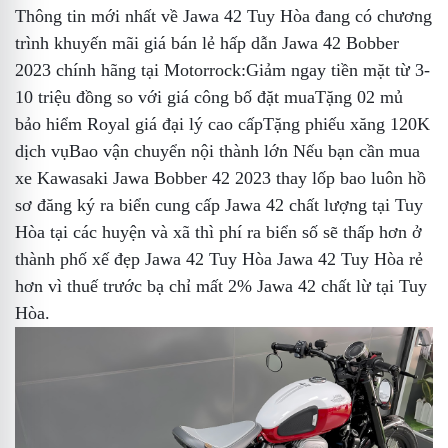
Thông tin mới nhất về Jawa 42 Tuy Hòa đang có chương
trình khuyến mãi
giá bán lẻ
hấp dẫn Jawa 42 Bobber
2023 chính hãng tại Motorrock:Giảm ngay tiền mặt từ 3-
10 triệu đồng so với giá công bố
đặt mua
Tặng 02 mủ
bảo hiểm Royal
giá đại lý
cao cấpTặng phiếu xăng 120K
dịch vụ
Bao vận chuyển nội thành
lớn
Nếu bạn cần mua
xe Kawasaki Jawa Bobber 42 2023
thay lốp
bao luôn hồ
sơ đăng ký ra biển
cung cấp Jawa 42 chất lượng tại Tuy
Hòa
tại các huyện và xã thì phí ra biển số sẽ thấp hơn ở
thành phố
xế đẹp Jawa 42 Tuy Hòa
Jawa 42 Tuy Hòa rẻ
hơn vì thuế trước bạ chỉ mất 2%
Jawa 42 chất lừ tại Tuy
Hòa
.