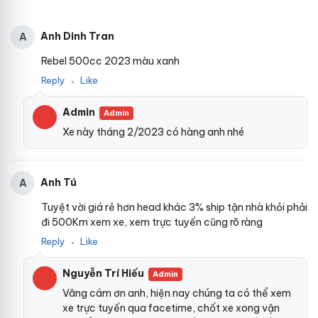
Anh Dinh Tran
A
Rebel 500cc 2023 màu xanh
Reply
Like
●
Admin
Admin
Xe này tháng 2/2023 có hàng anh nhé
Anh Tú
A
Tuyệt vời giá rẻ hơn head khác 3% ship tận nhà khỏi phải
đi 500Km xem xe, xem trực tuyến cũng rõ ràng
Reply
Like
●
Nguyễn Trí Hiếu
Admin
Vâng cám ơn anh, hiện nay chúng ta có thể xem
xe trực tuyến qua facetime, chốt xe xong vận