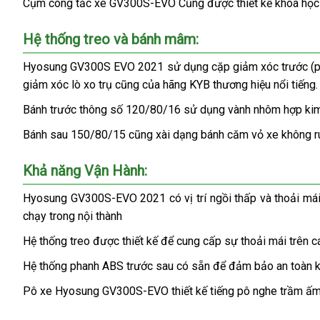
Cụm công tắc xe GV300S-EVO Cũng được thiết kế khoa học dễ
Hệ thống treo và bánh mâm:
Hyosung GV300S EVO 2021 sử dụng cặp giảm xóc trước (phuộ
giảm xóc lò xo trụ cũng của hãng KYB thương hiệu nổi tiếng.
Bánh trước thông số 120/80/16 sử dụng vành nhôm hợp kim, 
Bánh sau 150/80/15 cũng xài dạng bánh căm vỏ xe không ruột
Khả năng Vận Hành:
Hyosung GV300S-EVO 2021 có vị trí ngồi thấp và thoải mái, 
chạy trong nội thành
Hệ thống treo được thiết kế để cung cấp sự thoải mái trên c
Hệ thống phanh ABS trước sau có sẵn để đảm bảo an toàn kh
Pô xe Hyosung GV300S-EVO thiết kế tiếng pô nghe trầm ấm đ