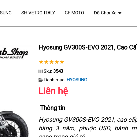
OSUNG
SH VETRO ITALY
CF MOTO
Đồ Chơi Xe
Hyosung GV300S-EVO 2021, Cao Cấ
Sku:
3543
Danh mục:
HYOSUNG
Liên hệ
Thông tin
Hyosung GV300S-EVO 2021, cao cấp
hãng 3 năm, phuộc USD, bánh m
sang trọng giá rẻ.