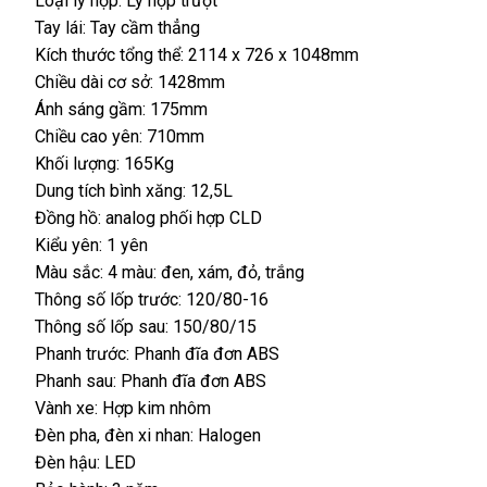
Loại ly hợp: Ly hợp trượt
Tay lái: Tay cầm thẳng
Kích thước tổng thể: 2114 x 726 x 1048mm
Chiều dài cơ sở: 1428mm
Ánh sáng gầm: 175mm
Chiều cao yên: 710mm
Khối lượng: 165Kg
Dung tích bình xăng: 12,5L
Đồng hồ: analog phối hợp CLD
Kiểu yên: 1 yên
Màu sắc: 4 màu: đen, xám, đỏ, trắng
Thông số lốp trước: 120/80-16
Thông số lốp sau: 150/80/15
Phanh trước: Phanh đĩa đơn ABS
Phanh sau: Phanh đĩa đơn ABS
Vành xe: Hợp kim nhôm
Đèn pha, đèn xi nhan: Halogen
Đèn hậu: LED