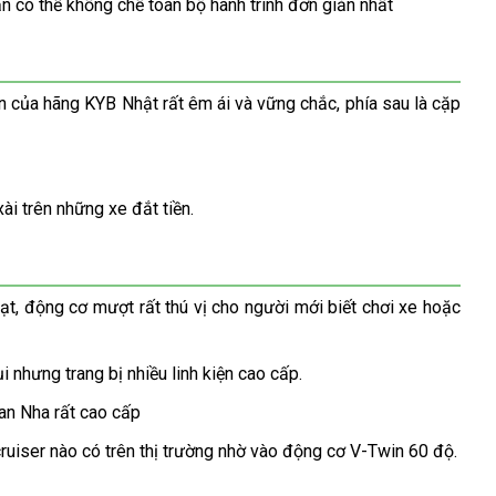
 có thể khống chế toàn bộ hành trình đơn giản nhất
của hãng KYB Nhật rất êm ái và vững chắc, phía sau là cặp
i trên những xe đắt tiền.
ạt, động cơ mượt rất thú vị cho người mới biết chơi xe hoặc
 nhưng trang bị nhiều linh kiện cao cấp.
an Nha rất cao cấp
uiser nào có trên thị trường nhờ vào động cơ V-Twin 60 độ.