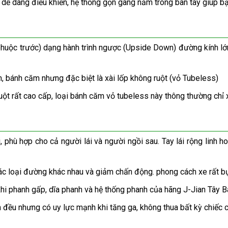
 dàng điều khiển, hệ thống gọn gàng nằm trong bàn tay giúp bạn
c trước) dạng hành trình ngược (Upside Down) đường kính lớn 
bánh căm nhưng đặc biệt là xài lốp không ruột (vỏ Tubeless)
 rất cao cấp, loại bánh căm vỏ tubeless này thông thường chỉ xà
phù hợp cho cả người lái và người ngồi sau. Tay lái rộng linh ho
ác loại đường khác nhau và giảm chấn động. phong cách xe rất bụi
i phanh gấp, dĩa phanh và hệ thống phanh của hãng J-Jian Tây B
ều nhưng có uy lực mạnh khi tăng ga, không thua bất kỳ chiếc cr