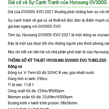
Giá cả và Sự Cạnh Tranh của Hyosung GV300S:
Giá của GV300S-EVO 2021 thường phải chăng hơn so với nhiề
Sự cạnh tranh về giá cả và thiết kế độc đáo là điểm mạnh 
giá bán ngang với GV300S-EVO
Tóm lại, Hyosung GV300S-EVO 2021 là một dòng xe cruiser ấn
Đây là một lựa chọn tốt cho những người yêu thích phong cá
Mọi chi tiết xin liên hệ với nhà phân phối bán lẻ của Hyosun
THÔNG SỐ KỸ THUẬT HYOSUNG GV300S EVO TUBELESS
Động cơ
Động cơ: V-Twin 60 độ SOHC 8 van, giải nhiệt nước
Dung tích xi lanh: 296cc
Tỉ lệ nén: 11,8:1
Công suất tối đa: 22Kw/8500rpm
Momen xoắn tối đa: 25,6Nm/6500rpm
Đường kính x hành trình piston: 58x56mm