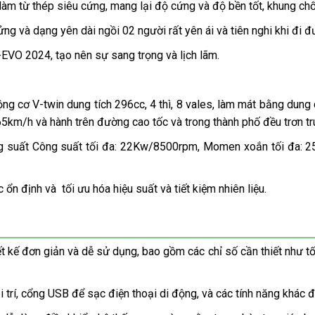
từ thép siêu cứng, mang lại độ cứng và độ bền tốt, khung chống
 và dạng yên dài ngồi 02 người rất yên ái và tiên nghi khi đi đ
VO 2024, tạo nên sự sang trọng và lịch lãm.
 cơ V-twin dung tích 296cc, 4 thì, 8 vales, làm mát bằng dung 
5km/h và hành trên đường cao tốc và trong thành phố đều trơn t
 suất Công suất tối đa: 22Kw/8500rpm, Momen xoắn tối đa: 25
n định và tối ưu hóa hiệu suất và tiết kiệm nhiên liệu.
ế đơn giản và dễ sử dụng, bao gồm các chỉ số cần thiết như tố
trí, cổng USB để sạc điện thoại di động, và các tính năng khác để 