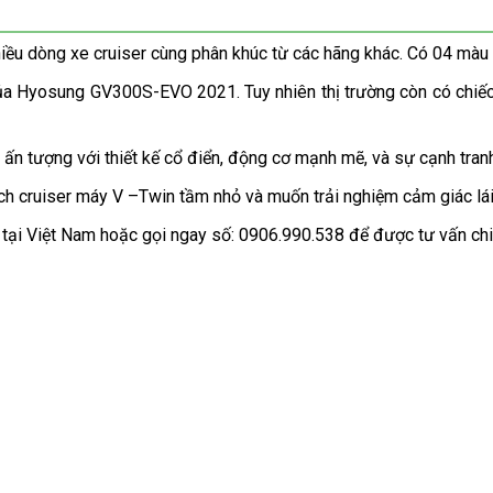
u dòng xe cruiser cùng phân khúc từ các hãng khác. Có 04 màu 
của Hyosung GV300S-EVO 2021. Tuy nhiên thị trường còn có chiế
 tượng với thiết kế cổ điển, động cơ mạnh mẽ, và sự cạnh tranh
ch cruiser máy V –Twin tầm nhỏ và muốn trải nghiệm cảm giác lá
g tại Việt Nam hoặc gọi ngay số: 0906.990.538 để được tư vấn chi 