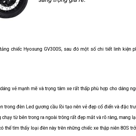
ng chiếc Hyosung GV300S, sau đó một số chi tiết linh kiện phá
áng vẻ mạnh mẽ và trọng tâm xe rất thấp phù hợp cho dáng ngườ
 bên trong đèn Led gương cầu lồi tạo nên vẻ đẹp cổ điển và đặc t
hạy từ bên trong ra ngoài trông rất đẹp mắt và rõ ràng, mang lại
thể tìm thấy loại đèn này trên những chiếc xe thập niên 80S trở 