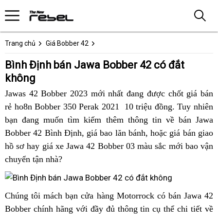
Trang chủ
Giá Bobber 42
Bình Định bán Jawa Bobber 42 có đắt
không
Jawas 42 Bobber 2023 mới nhất đang được chốt giá bán
rẻ ho8n Bobber 350 Perak 2021 10 triệu đồng.
xịn
Tuy nhiên
bạn đang muốn tìm kiếm thêm thông tin về bán Jawa
sò
Bobber 42 Bình Định,
tiêu
giá bao lăn bánh,
to
cơ
hoặc giá bán giao
hồ sơ hay
liên
giá xe Jawa 42 Bobber 03 màu sắc mới bao vận
chuẩn
sở
chuyển tận nhà?
hệ
Việt
bán
ngay
Nam
Jawa
cơ
42
bảo
mua
Chúng tôi
sắm
mách bạn cửa hàng Motorrock có bán Jawa 42
sở
cao
hành
ngay
Bobber chính hãng với đầy đủ thông tin cụ thể chi tiết về
ngay
bán
cấp