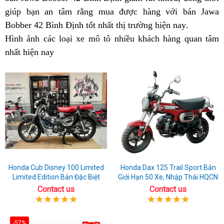
giúp bạn
sắm
an tâm rằng mua được
xe
nhập
hàng
ngay
chính
với bán Jawa
xịn
42
Bobber 42 Bình Định tốt nhất thị trường hiện nay
ngay
này
khẩu
cơ
hãng
Bình
cơ
xe
.
xịn
Hình ảnh
Jawa
quà
các loại xe mô tô
bao
nhiều khách hàng quan tâm
Nhật
sở
Định
sở
thể
Bình
c
nhất hiện nay
42
tặng
có
nhiêu
bán
hôm
bán
thao
Định
s
xịn
đang
mã
Jawa
nay
Jawa
mới
hôm
b
Bình
bán
lực
42
42
nay
J
Định
chỗ
tại
cao
4
hôm
nào?
Bình
cấp
c
nay
Định
tại
c
Bình
t
Định
B
Đ
Honda Cub Disney 100 Limited
Honda Dax 125 Trail Sport Bản
Limited Edition Bản Đặc Biệt
Giới Hạn 50 Xe, Nhập Thái HQCN
Contact us
Contact us
-57%