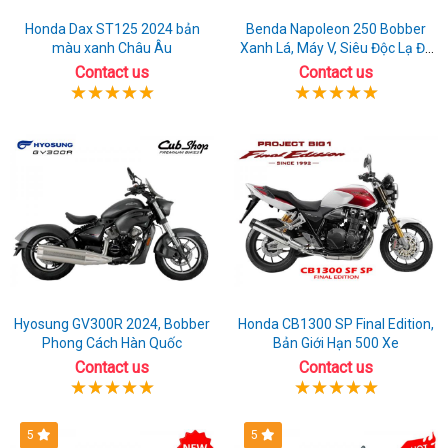
Honda Dax ST125 2024 bản
Benda Napoleon 250 Bobber
màu xanh Châu Âu
Xanh Lá, Máy V, Siêu Độc Lạ Đã
Có Sẵn Xe
Contact us
Contact us
Hyosung GV300R 2024, Bobber
Honda CB1300 SP Final Edition,
Phong Cách Hàn Quốc
Bản Giới Hạn 500 Xe
Contact us
Contact us
5
5