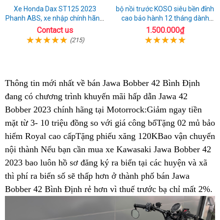
Xe Honda Dax ST125 2023
bộ nồi trước KOSO siêu bền đỉnh
Phanh ABS, xe nhập chính hãng,
cao bảo hành 12 tháng dành
bán online giá rẻ
cho xe Air Blade 160
Contact us
1.500.000₫
(215)
Thông tin mới nhất về bán Jawa Bobber 42 Bình Định
đang có chương trình khuyến mãi
hồ
hấp dẫn Jawa 42
Bobber 2023 chính hãng tại Motorrock:Giảm ngay tiền
sơ
mặt từ 3- 10 triệu đồng so với giá công bố
mini
Tặng 02 mủ bảo
hiểm Royal
bảo
cao cấpTặng phiếu xăng 120K
kích
Bao vận chuyển
nội thành
so
Nếu bạn cần mua xe Kawasaki Jawa Bobber 42
hành
cỡ
2023
đa
bao luôn hồ sơ đăng ký ra biển
sánh
mua
tại các huyện và xã
lốp
thì phí ra biển số sẽ thấp hơn ở thành phố
năng
ngay
cơ
bán Jawa
xe
Bobber 42 Bình Định rẻ hơn vì thuế trước bạ chỉ mất 2%
Jawa
sở
như
li
.
42
bán
thế
hệ
Bình
Jawa
nào?
ng