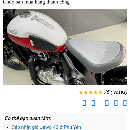
Chúc bạn mua hàng thành công
sở
cơ
giá
cấp
v
bán
sở
tại
Jawa
bán
Bình
42
Jawa
Định
cao
42
cấp
tại
tại
Bình
Bình
Định
Định
/5 ( votes)
Có thể bạn quan tâm:
Cập nhật giá Jawa 42 ở Phú Yên