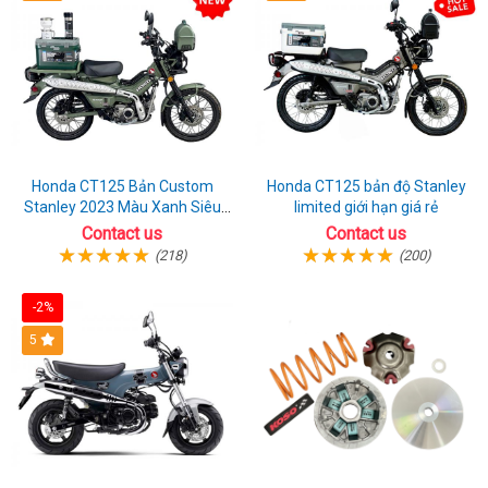
Honda CT125 Bản Custom
Honda CT125 bản độ Stanley
Stanley 2023 Màu Xanh Siêu
limited giới hạn giá rẻ
Chất
Contact us
Contact us
(218)
(200)
-2%
5