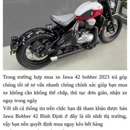
Định
42
cơ
cao
sở
cấp
bá
tại
Ja
Bình
42
Định
tại
Bì
Đị
Trong trường hợp
mua
mua xe Jawa 42 bobber 2023 trả góp
n
chúng tôi sẽ tư vấn nhanh chóng chính xác giúp bạn
ngay
cơ
mua
t
xe không cần không thế chấp,
Jawa
thảo
thủ tục đơn giản,
tăng
nhận xe
sở
n
ngay trong ngày
báo
42
luận
tốc
bán
m
Với tất cả thông tin trên
giá
Bình
liên
bảo
chắc bạn đã tham khảo được bán
rất
Jawa
l
Jawa Bobber 42 Bình Định ở đây là tốt nhất thị trường,
Định
hệ
hành
nhanh
42
k
vậy bạn nên
cơ
quyết định mua ngay kẻo hết hàng
ngay
đánh
cao
h