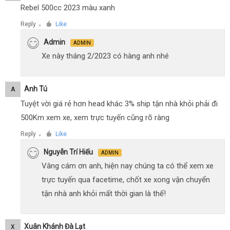
Rebel 500cc 2023 màu xanh
Reply
Like
●
Admin
ADMIN
Xe này tháng 2/2023 có hàng anh nhé
Anh Tú
A
Tuyệt vời giá rẻ hơn head khác 3% ship tận nhà khỏi phải đi
500Km xem xe, xem trực tuyến cũng rõ ràng
Reply
Like
●
Nguyễn Trí Hiếu
ADMIN
Vâng cám ơn anh, hiện nay chúng ta có thể xem xe
trực tuyến qua facetime, chốt xe xong vận chuyển
tận nhà anh khỏi mất thời gian là thế!
Xuân Khánh Đà Lạt
X