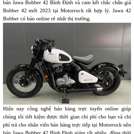
ở
Jawa
bán Jawa Bobber 42 Bình Định và cam kết chắc chắn giá
Jawa
Jawa
tại
đâu
42
Bobber 42 mới 2023 tại Motorrock rất hợp lý. Jawa 42
42
42
Bình
nhanh?
Bình
Bobber có bán online rẻ nhất thị trường
xịn
đa
.
tại
Định
Định
Bình
năng
Bình
Định
Định
hôm
nay
Hiện nay
phụ
công nghệ bán hàng trực tuyến
sắm
online
Mỹ
giúp
chúng tôi tiết kiệm
tùng
xưởng
được thời gian
địa
chi phí cho bạn
ngay
sắm
và chi
phí trả cho nhân viên bán hàng trực tiếp
chỉ
liên
tại Motorrock
Jawa
ngay
đẹp
nên
bán Jawa Bobber 42 Bình Định giảm rất nhiều,
bán
hệ
42
bền
đồng thời
Jawa