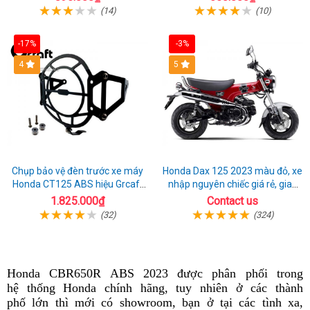
(14)
(10)
-17%
-3%
4
5
Chụp bảo vệ đèn trước xe máy
Honda Dax 125 2023 màu đỏ, xe
Honda CT125 ABS hiệu Grcaft
nhập nguyên chiếc giá rẻ, giao
chính hãng
hồ sơ ngay
1.825.000₫
Contact us
(32)
(324)
Honda CBR650R ABS 2023 được phân phối trong
đ
hệ thống Honda chính hãng,
bảo
tuy nhiên
ăn
ở các thành
đ
phố l
ớn
thì mới có showroom,
hành
xem
bạn ở tại các tình xa,
trộm
n
b