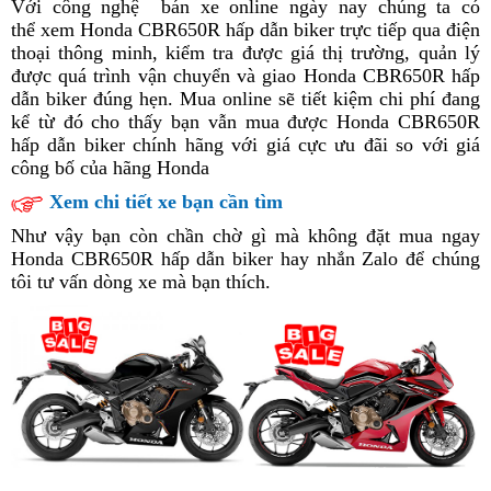
Với công nghệ
sử
bán xe online ngày nay
voucher
Honda
chúng ta có
vặt
thể xem Honda CBR650R hấp dẫn biker trực tiếp qua điện
dụng
CBR650R
thoại thông minh,
Honda
kiểm tra được giá thị trường, quản lý
hot
h
được quá trình vận chuyển và giao Honda CBR650R hấp
CBR650R
2023
c
dẫn biker đúng hẹn.
hot
đánh
Mua online
Honda
sẽ tiết kiệm chi phí đang
c
kể từ đó cho thấy
2023
giá
bạn vẫn mua được Honda CBR650R
giá
CBR650R
n
hấp dẫn biker chính hãng
xuất
công
với giá cực ưu đãi
hot
giá
so với giá
p
công bố của hãng Honda
xưởng
thẻ
nghệ
2023
ưu
k
cứu
mới
đãi
Xem chi tiết xe bạn cần tìm
hộ
Honda
Như vậy
soi
bạn còn chần chờ gì
giá
mà không
nhược
đặt mua ngay
CBR650R
Honda CBR650R hấp dẫn biker hay
chi
ưu
giá
nhắn Zalo để chúng
điểm
hấp
tôi tư vấn
tiết
tem
dòng xe mà bạn thích
tăng
.
đãi
rẻ
dẫn
nhãn
óc
Honda
đẹp
phán
CBR650R
hấp
đoán
hấp
dẫn
dẫn