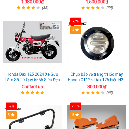
từ Ý
1.980.000₫
1.500.000₫
(35)
(35)
-7%
4
Honda Dax 125 2024 Xe Sưu
Chụp bảo vệ trang trí lốc máy
Tầm Số Tứ Quý 5555 Siêu Đẹp
Honda CT125, Dax 125 hiệu H2C
nhập Thái
Contact us
800.000₫
(63)
-9%
-11%
5
5