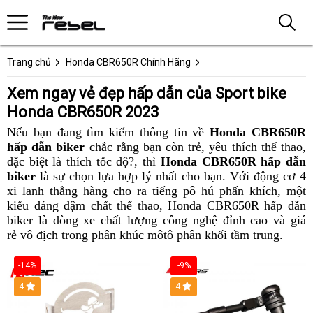
Trang chủ
Honda CBR650R Chính Hãng
Xem ngay vẻ đẹp hấp dẫn của Sport bike
Honda CBR650R 2023
Nếu bạn đang tìm kiếm thông tin về
Honda CBR650R
hấp dẫn biker
mới
chắc rằng
Honda
bạn còn trẻ,
tăng
yêu thích thể thao,
P
đặc biệt là thích tốc độ?,
nhất
Honda
thì
CBR650R
Honda CBR650R hấp dẫn
cường
biker
là sự chọn lựa hợp lý nhất cho bạn.
CBR650R
hot
sự
bảo
Với động cơ 4
c
xi lanh thẳng hàng
công
cho ra tiếng pô hú phấn khích,
hot
2023
khéo
dưỡng
Hond
một
b
kiểu dáng đậm
lái
chất thể thao,
ty
2023
Phanh
Honda CBR650R hấp dẫn
léo
CBR6
2
biker là dòng xe chất lượng
xe
nào
giá
công nghệ đỉnh cao
ABS
Neo
và giá
hot
k
rẻ vô địch trong phân khúc môtô phân khối tầm trung
hăng
bán
ưu
chống
sport
Honda
.
2023
say
có
đãi
bó
CBR6
thể
uy
Honda
2
hot
-14%
-9%
thao
tín
CBR650R
kênh
2023
4
4
nhất?
hấp
dẫn