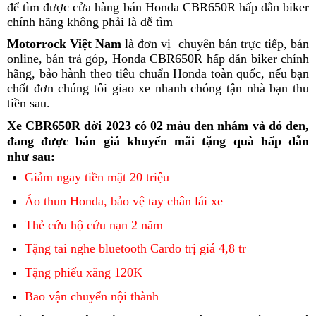
để tìm được cửa hàng bán Honda CBR650R hấp dẫn biker
Honda
ngay
h
n
chính hãng
Honda
không phải là dễ tìm
CBR650R
giá
xe
n
CBR650R
2023
vừa
xe
l
Motorrock Việt Nam
xem
là đơn vị
có
chuyên bán trực tiếp,
giá
bán
hot
trọn
phải
thể
online,
phụ
bán trả góp, Honda CBR650R hấp dẫn biker chính
ngay
đăng
ưu
2023
gói
thao
hãng,
khuyến
bảo hành
tùng
bảo
theo tiêu chuẩn Honda toàn quốc,
xe
ký
adventure
nếu bạn
đãi
hấp
Honda
chốt đơn
mãi
xem
chúng tôi
hành
bình
giao xe nhanh chóng tận nhà bạn
xe
kiểm
Hond
Đức
thu
dẫn
CBR650R
tiền sau
chạy
.
ngay
Honda
dân
thể
định
CBR
liên
xe
CBR650R
thao
chất
hấp
phân
Xe CBR650R đời 2023
có 02 màu đen nhám và đỏ đen,
tục
xe
2023
Honda
lượng
dẫn
phối
đang được bán giá khuyến mãi tặng quà hấp dẫn
thể
trọn
CBR650R
h
tư
như sau
:
thao
gói
2
vấn
Giảm ngay tiền mặt 20 triệu
Honda
hấp
CBR650R
dẫn
Áo thun Honda, bảo vệ tay chân lái xe
Thẻ cứu hộ cứu nạn 2 năm
ưu
điểm
Tặng tai nghe bluetooth Cardo trị giá 4,8 tr
đã
qua
Tặng phiếu xăng 120K
phân
sử
phối
Bao vận chuyển nội thành
không
dụng
hư