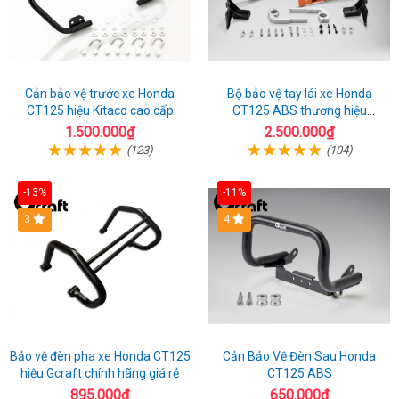
Cản bảo vệ trước xe Honda
Bộ bảo vệ tay lái xe Honda
CT125 hiệu Kitaco cao cấp
CT125 ABS thương hiệu
Barkbuster màu đỏ
1.500.000₫
2.500.000₫
(123)
(104)
-13%
-11%
3
4
Bảo vệ đèn pha xe Honda CT125
Cản Bảo Vệ Đèn Sau Honda
hiệu Gcraft chính hãng giá rẻ
CT125 ABS
895.000₫
650.000₫