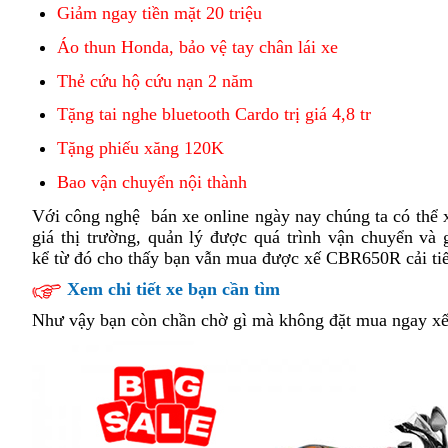
cạnh
Giảm ngay tiền mặt 20 triệu
riêng
tính
r
tranh
với
riêng
v
Áo thun Honda, bảo vệ tay chân lái xe
Honda
với
H
CBR650R
Honda
C
Thẻ cứu hộ cứu nạn 2 năm
ăn
CBR650R
trộm
Tặng tai nghe bluetooth Cardo trị giá 4,8 tr
bình
luận
Tặng phiếu xăng 120K
có
bao
Bao vận chuyển nội thành
bền
lấy
Với công nghệ
nhập
bán xe online ngày nay
tham
Honda
chúng ta có thể 
bảng
giá thị trường, quản lý
khẩu
hàng
được quá trình vận chuyển và 
khảo
CBR650R
số
kể từ đó cho thấy
có
bạn vẫn mua được xế CBR650R cải tiế
thùng
hệ
nên
thống
Xem chi tiết xe bạn cần tìm
mua
cải
Như vậy
cứu
bạn còn chần chờ gì
thể
mà không
sử
đặt mua ngay xế
tiến
hộ
hiện
dụng
cá
tính
riêng
với
Honda