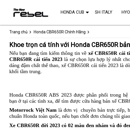
HONDA CUB
SH ITALY
HY
Trang chủ
Honda CBR650R Chính Hãng
Khoe trọn cá tính với Honda CBR650R bản 
Nếu bạn đang tìm kiếm thông tin về
xế CBR650R cải t
CBR650R cải tiến 2023
là sự chọn lựa hợp lý nhất ch
dáng đậm
tư
chất thể thao,
giá
xế CBR650R cải tiến 2023 là dò
khối tầm trung
vấn
Honda
.
bán
CBR650R
buôn
bản
mới
Honda CBR650R ABS 2023 được phân phối trong
trun
hệ 
cá
bạn ở tại các tình xa,
chính
để tìm được cửa hàng bán xế CBR6
tâm
tính
hãng
Motorrock Việt Nam
thể
là đơn vị
sport
chuyên bán trực tiếp,
t
b
chuẩn Honda toàn quốc,
hiện
ưu
nếu bạn chốt đơn
thể
chúng tôi
thốn
giao
h
cá
điểm
hiện
kê
c
giá
Xe CBR650R đời 2023
có 02 màu đen nhám và đỏ đe
tính
cá
t