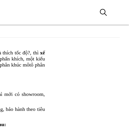
à thích tốc độ?,
Honda
thì
xế
phấn khích,
Honda
một kiểu
CBR650R
g phân khúc môtô phân
CBR650R
đời
bản
mới
mới
nhất
cá
tính
ì mới có showroom,
Honda
CBR650R
bản
g,
giá
bảo hành
Honda
theo tiêu
mới
xuất
CBR650R
cá
xưởng
hệ
đèn
au
:
tính
thống