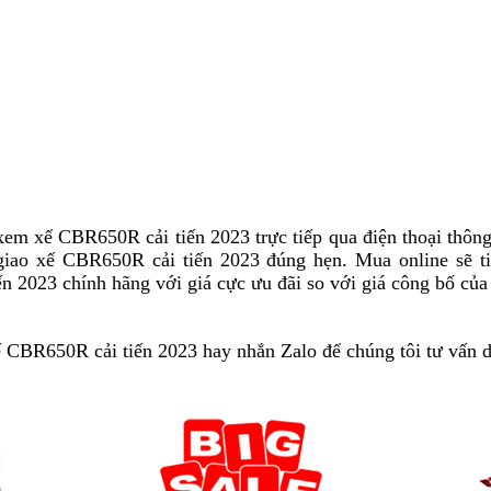
CBR650R
với
iêng
lực
đời
Honda
ới
mới
CBR650R
onda
nhất
BR650R
xem xế CBR650R cải tiến 2023 trực tiếp qua điện thoại thôn
giao xế CBR650R cải tiến 2023 đúng hẹn.
lấy
Mua online
thể
sẽ ti
n 2023 chính hãng
rẻ
với giá cực ưu đãi
Honda
so với giá công bố củ
biển
hiện
nhất
CBR650R
số
cá
đời
tại
tính
 CBR650R cải tiến 2023 hay
shop
nhắn Zalo để chúng tôi tư vấn
b
d
mới
nhà
riêng
ở
n
nhất
với
đâu
m
Hond
bán
l
CBR
uy
tín?