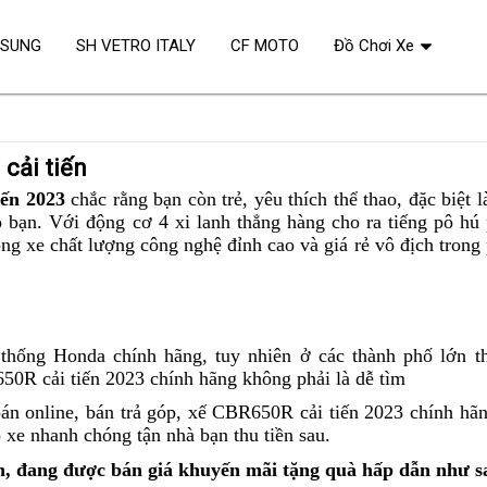
OSUNG
SH VETRO ITALY
CF MOTO
Đồ Chơi Xe
cải tiến
iến 2023
review
chắc rằng
Honda
bạn còn trẻ,
sport
yêu thích thể thao,
giá
đặc biệt l
o bạn.
ưu
Với động cơ 4 xi lanh thẳng hàng
CBR650R
xách
cho ra tiếng pô hú 
đại
ng xe chất lượng
điểm
Honda
công nghệ đỉnh cao
hệ
to
và giá rẻ vô địch tron
tay
lý
CBR650R
thống
bản
cải
mới
tiến
cá
g
thống Honda chính hãng,
Honda
tuy nhiên
nhập
ở các thành phố l
ớn
th
tính
50R cải tiến 2023 chính hãng
CBR650R
thể
không phải là dễ tìm
hàng
giá
hệ
hiện
bán
hể
án online,
nhập
bán trả góp, xế CBR650R cải tiến 2023 chính hãn
thống
cá
buôn
g
 xe nhanh chóng tận nhà bạn
iện
khẩu
bao
thu tiền sau
xách
.
cải
tính
á
Mỹ
nhiêu
tay
Honda
n,
đang được bán giá khuyến mãi tặng quà hấp dẫn như s
tiến
riêng
ính
mã