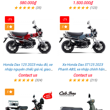
580.000₫
1.500.000₫
(35)
(123)
-3%
-2%
5
5
Honda Dax 125 2023 màu đỏ, xe
Xe Honda Dax ST125 2023
nhập nguyên chiếc giá rẻ, giao
Phanh ABS, xe nhập chính hãng,
hồ sơ ngay
bán online giá rẻ
Contact us
Contact us
(324)
(215)
5