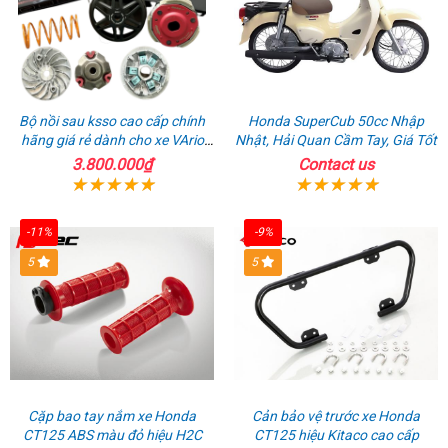
Bộ nồi sau ksso cao cấp chính
Honda SuperCub 50cc Nhập
hãng giá rẻ dành cho xe VArio
Nhật, Hải Quan Cầm Tay, Giá Tốt
160
3.800.000₫
Contact us
-11%
-9%
5
5
Cặp bao tay nắm xe Honda
Cản bảo vệ trước xe Honda
CT125 ABS màu đỏ hiệu H2C
CT125 hiệu Kitaco cao cấp