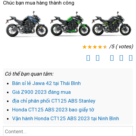
Chúc bạn mua hàng thành công
ABS
về
vừa
tới
về
tới
/5 ( votes)
Có thể bạn quan tâm:
Bán sỉ lẻ Jawa 42 tại Thái Bình
Giá Z900 2023 đáng mua
địa chỉ phân phối CT125 ABS Stanley
Honda CT125 ABS 2023 bao giấy tờ
Vận hành Honda CT125 ABS 2023 tại Ninh Bình