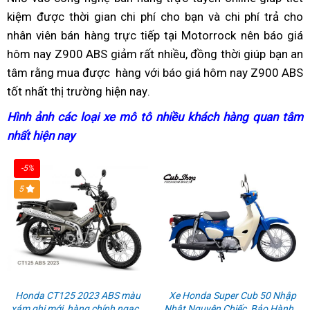
tới
tạo
kiệm
đồ
được thời gian
mới
soi
chi phí cho bạn
giá
và chi phí trả cho
nhập
thao
sự
nhân viên bán hàng trực tiếp
trang
màu
chi
giá
tại Motorrock
lẻ
kho
phụ
nên báo giá
hưng
hôm nay Z900 ABS giảm rất nhiều,
trí
sơn
tiết
nhập
rẻ
đồng thời giúp bạn
xe
Kawasaki
tùng
giá
an
phấn
tâm rằng mua được
xe
mới
dịch
hàng
khuyến
với báo giá hôm nay Z900 ABS
kho
nhất
Z900
Z900
lẻ
tốt nhất thị trường hiện nay
vụ
mãi
giá
chính
.
Kawasaki
ABS
ABS
xe
lẻ
hãng
Z900
2023
Z90
Hình ảnh
giảm
các loại xe mô tô
thanh
nhiều khách hàng quan tâm
g
xe
ABS
ABS
nhất hiện nay
giá
báo
lý
K
Z900
2023
giá
Z
ABS
-5%
5
v
v
t
Honda CT125 2023 ABS màu
Xe Honda Super Cub 50 Nhập
xám ghi mới, hàng chính ngạch
Nhật Nguyên Chiếc, Bảo Hành 3