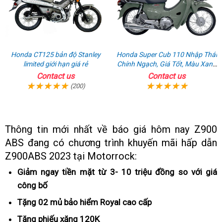
Honda CT125 bản độ Stanley
Honda Super Cub 110 Nhập Thái
limited giới hạn giá rẻ
Chính Ngạch, Giá Tốt, Màu Xanh
Rêu
Contact us
Contact us
(200)
Thông tin mới nhất về báo giá hôm nay Z900
ABS đang có chương trình khuyến mãi
giá
hấp dẫn
Z900ABS 2023 tại Motorrock:
cạnh
tranh
Giảm ngay tiền mặt từ 3- 10 triệu đồng so với giá
công bố
độc
quyền
Tặng 02 mủ bảo hiểm Royal
lái
cao cấp
phân
xe
Tặng phiếu xăng 120K
tiêu