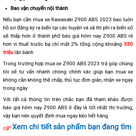
phối
giúp
chuẩn
Bao vận chuyển nội thành
nhập
tại
tăng
Việt
khẩu
Việt
Nếu bạn cần mua xe Kawasaki Z900 ABS 2023
lắp
bao luôn
cường
Nam
Nam
hồ sơ đăng ký ra biển
bán
tại các huyện và xã thì phí ra biển số
đặt
thể
sẽ thấp hơn ở thành phố
Kawasaki
giá
báo giá hôm nay Z900 ABS rẻ
lực
hơn vì thuế trước bạ chỉ mất 2%
Z900
Kawasaki
bán
tổng cộng khoảng
330
triệu
lăn bánh
ABS
Z900
Kawasaki
rẻ
ABS
Z900
Trong trường hợp
giá
mua xe Z900 ABS 2023 trả góp
xe
chúng
nhất
vừa
ABS
tôi sẽ tư vấn nhanh chóng chính xác giúp bạn
lẻ
giá
mua xe
địa
về
rẻ
không cần không thế chấp,
xe
tân
thủ tục đơn giản,
giá
nhận xe ngay
Kawasaki
hình
tới
nhất
trong ngày
phân
Z900
trang
dễ
Z900
phối
ABS
mua
ABS
Với tất cả thông tin trên
giá
giá
chắc bạn đã tham khảo được
vừa
báo giá hôm nay Z900 ABS ở đây là tốt nhất thị trường,
Kawasaki
xuất
t
về
vậy bạn nên
giá
quyết định mua ngay kẻo hết hàng
Z900
xưởng
xuất
n
tới
Kawasaki
ABS
hàng
Xem chi tiết sản phẩm bạn đang tìm
Z900
vừa