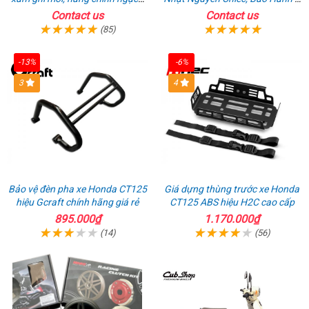
giá tốt nhất thị trường
Năm
Contact us
Contact us
(85)
-13%
-6%
3
4
Bảo vệ đèn pha xe Honda CT125
Giá dựng thùng trước xe Honda
hiệu Gcraft chính hãng giá rẻ
CT125 ABS hiệu H2C cao cấp
895.000₫
1.170.000₫
(14)
(56)