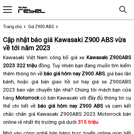
Trang chủ
Giá Z900 ABS
Cập nhật báo giá Kawasaki Z900 ABS vừa
về tới năm 2023
Kawasaki Việt Nam công bố giá xe
Kawasaki Z900ABS
2023 322 triệu
đồng.
thương
Tuy nhiên bạn đang muốn tìm kiếm
thêm thông tin về
báo giá hôm nay Z900 ABS
hiệu
,
lấy
giá bao lăn
bánh,
xuất
bán
hoặc giá bán giao hồ sơ hay
giá
giá xe Z900ABS
bản
2023 bao vận chuyển tận nhà?
khẩu
Kawasaki
nhập
bán
Chúng tôi
Kawasaki
giá
mách bạn cửa
số
hàng
Z900
Motorrock
có bán Kawasaki với đầy đủ thông tin cụ
hàng
Kawasaki
Z900
Kawasaki
liền
thể chi tiết về
ABS
báo giá hôm nay Z900 ABS
Z900
ABS
Z900
và cam kết
chắc chắn giá Kawasaki Z900ABS 2023 Motorrock bán
rẻ
ABS
vừa
ABS
online rẻ nhất thị trường giá dưới
nhất
rẻ
315 triệu
về
vừa
tiếng
.
nhất
tới
về
pô
Nhờ vào
tem
công nghệ bán hàng trực tuyến
giá
online
thể
giúp tiết