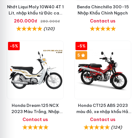
Nhớt Liqui Moly 10W40 4T 1
Benda Chinchilla 300-15
Lít, nhập khẩu từ Đức cao
Nhập Khẩu Chính Ngạch
cấp
260.000₫
Contact us
280.000₫
(120)
-5%
-5%
5
Honda Dream 125 NCX
Honda CT125 ABS 2023
2023 Màu Trắng, Nhập
màu đỏ, xe nhập khẩu Hải
Khẩu Chính Hãng
Quan chính ngạch
Contact us
Contact us
(124)