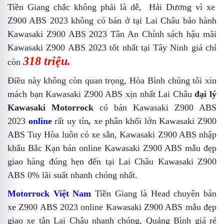
Tiền Giang
chắc không phải là dễ,
Hải Dương
vì xe
Z900 ABS 2023 không có bán ở tại Lai Châu
bảo hành
Kawasaki Z900 ABS 2023 Tân An Chính sách hậu mãi
Kawasaki Z900 ABS 2023 tốt nhất tại Tây Ninh
giá chỉ
318 triệu.
còn
Điều này không còn quan trọng,
Hòa Bình
chúng tôi xin
mách bạn
Kawasaki Z900 ABS xịn nhất Lai Châu
đại lý
Kawasaki Motorrock
có bán Kawasaki Z900 ABS
2023
online
rất uy tín
,
xe phân khối lớn Kawasaki Z900
ABS Tuy Hòa
luôn có xe sẵn,
Kawasaki Z900 ABS nhập
khẩu Bắc Kạn
bán online
Kawasaki Z900 ABS mẫu đẹp
giao hàng đúng hẹn đến tại Lai Châu
Kawasaki Z900
ABS 0% lãi suất
nhanh chóng nhất.
Motorrock Việt Nam
Tiền Giang
là Head chuyên bán
xe Z900 ABS 2023 online
Kawasaki Z900 ABS mẫu đẹp
giao xe tận Lai Châu nhanh chóng,
Quảng Bình
giá rẻ