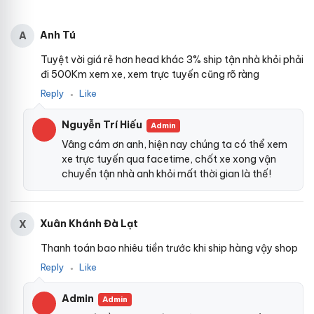
Anh Tú
A
Tuyệt vời giá rẻ hơn head khác 3% ship tận nhà khỏi phải
đi 500Km xem xe, xem trực tuyến cũng rõ ràng
Reply
Like
●
Nguyễn Trí Hiếu
Admin
Vâng cám ơn anh, hiện nay chúng ta có thể xem
xe trực tuyến qua facetime, chốt xe xong vận
chuyển tận nhà anh khỏi mất thời gian là thế!
Xuân Khánh Đà Lạt
X
Thanh toán bao nhiêu tiền trước khi ship hàng vậy shop
Reply
Like
●
Admin
Admin