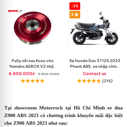
-2%
5
Pully nồi sau Koso cho
Xe Honda Dax ST125 2023
Yamaha AEROX V2 nhập
Phanh ABS, xe nhập chính
khẩu chính hãng
hãng, bán online giá rẻ
4.500.000₫
Contact us
4.500.000₫
(215)
Tại showroom Motorrock tại Hồ Chí Minh
xe đua
Z900 ABS 2023
có chương trình khuyến mãi đặc biệt
cho Z900 ABS 2023 như sau: