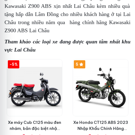
Kawasaki Z900 ABS xịn nhất Lai Châu
kèm nhiều quà
tặng hấp dẫn
Lâm Đồng
cho nhiều khách hàng ở tại Lai
Châu trong nhiều năm qua
hàng chính hãng Kawasaki
Z900 ABS Lai Châu
Tham khảo các loại xe đang được quan tâm nhất khu
vực Lai Châu
-5%
5
Xe máy Cub C125 màu đen
Xe Honda CT125 ABS 2023
nhám, bản đặc biệt nhập
Nhập Khẩu Chính Hãng
khẩu Thái lan
Thái Lan, Đủ Phụ Kiện Đồ