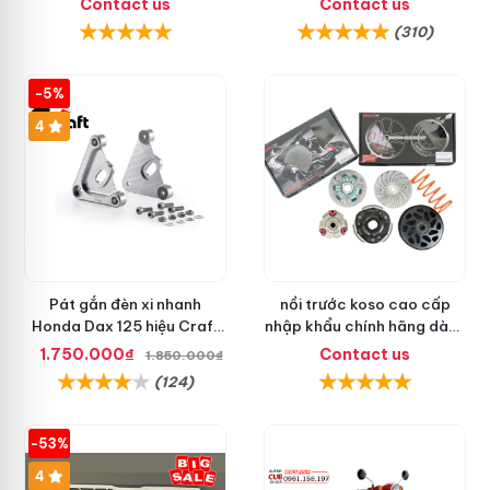
Contact us
Contact us
Chơi
(310)
-5%
4
Pát gắn đèn xi nhanh
nồi trước koso cao cấp
Honda Dax 125 hiệu Craft
nhập khẩu chính hãng dành
nhập khẩu Thái Lan
cho lead 125
1.750.000₫
Contact us
1.850.000₫
(124)
-53%
4