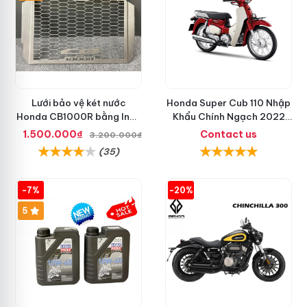
Lưới bảo vệ két nước
Honda Super Cub 110 Nhập
Honda CB1000R bằng Inox
Khẩu Chính Ngạch 2022
nhập khẩu từ Ý
Mẫu Mới
1.500.000₫
Contact us
3.200.000₫
(35)
-7%
-20%
5