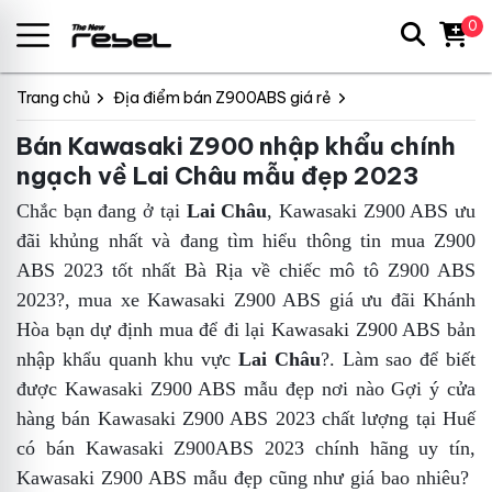
0
Trang chủ
Địa điểm bán Z900ABS giá rẻ
Bán Kawasaki Z900 nhập khẩu chính
ngạch về Lai Châu mẫu đẹp 2023
Chắc bạn đang ở tại
Lai Châu
,
Kawasaki Z900 ABS ưu
đãi khủng nhất
và đang tìm hiểu thông tin
mua Z900
ABS 2023 tốt nhất Bà Rịa
về chiếc mô tô Z900 ABS
2023?,
mua xe Kawasaki Z900 ABS giá ưu đãi Khánh
Hòa
bạn dự định mua để đi lại
Kawasaki Z900 ABS bản
nhập khẩu
quanh khu vực
Lai Châu
?. Làm sao để biết
được
Kawasaki Z900 ABS mẫu đẹp
nơi nào
Gợi ý cửa
hàng bán Kawasaki Z900 ABS 2023 chất lượng tại Huế
có bán Kawasaki Z900ABS 2023 chính hãng uy tín,
Kawasaki Z900 ABS mẫu đẹp
cũng như giá bao nhiêu?