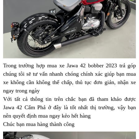
Phả
Phả
Cẩm
Phả
Trong trường hợp
Jawa
mua xe Jawa 42 bobber 2023 trả góp
d
chúng tôi sẽ tư vấn nhanh chóng chính xác giúp bạn
Bobber
bán
mua
v
xe không cần không thế chấp,
42
bình
thủ tục đơn giản,
cổ
nhận xe
Jawa
ngay trong ngày
thế
hàng
luận
điển
Bobbe
Với tất cả thông tin trên
giới
hiệu
nơi
phụ
chắc bạn đã tham khảo được
42
Jawa 42 Cẩm Phả ở đây là tốt nhất thị trường,
tại
bán
tùng
hàng
vậy bạn
gần
nên
Jawa
quyết định mua ngay kẻo hết hàng
Cẩm
Jawa
có
đấu
hiệu
Cẩm
Chúc bạn mua hàng thành công
Bobber
Phả
Bobber
sẳn
giá
của
Phả
42
42
chính
Nhật