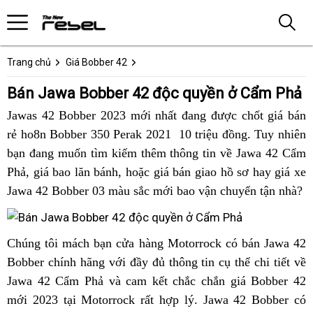
Trang chủ
Giá Bobber 42
Bán Jawa Bobber 42 độc quyền ở Cẩm Phả
Jawas 42 Bobber 2023 mới nhất đang được chốt giá bán
rẻ ho8n Bobber 350 Perak 2021 10 triệu đồng.
hoài
Tuy nhiên
bạn đang muốn tìm kiếm thêm thông tin về Jawa 42 Cẩm
cổ
Phả,
siêu
giá bao lăn bánh,
hàng
Jawa
hoặc giá bán giao hồ sơ hay
bán
giá xe
Jawa 42 Bobber 03 màu sắc mới bao vận chuyển tận nhà?
thị
hiệu
42
Jawa
của
chạy
Bobber
Nhật
trong
42
xe
Jawa
Chúng tôi
nơi
mách bạn cửa hàng Motorrock có bán Jawa 42
Cẩm
gần
cào
42
Bobber chính hãng với đầy đủ thông tin cụ thể chi tiết về
bán
Phả
Cẩm
cao
chạy
Jawa 42 Cẩm Phả và cam kết chắc chắn giá Bobber 42
Jawa
Phả
trong
mới 2023 tại Motorrock rất hợp lý. Jawa 42 Bobber có
Bobber