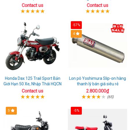
Contact us
Contact us
-57%
4
Honda Dax 125 Trail Sport Bản
Lon pô Yoshimura Slip-on hàng
Giới Hạn 50 Xe, Nhập Thái HQCN
thanh lý bán giá siêu rẻ
Contact us
2.800.000₫
(65)
5
-5%