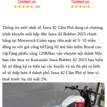
Chạy Nhất
Contact us
Contact us
(23)
Thông tin mới nhất về Jawa 42 Cẩm Phả đang có chương
trình khuyến mãi
hiện
hấp dẫn Jawa 42 Bobber 2023 chính
hãng tại Motorrock:Giảm ngay tiền mặt từ 3- 10 triệu
đại
đồng so với giá công bố
chiết
Tặng 02 mủ bảo hiểm Royal
chất
cao
cấpTặng phiếu xăng 120K
khấu
sản
Bao vận chuyển nội thành
có
Nếu
lượng
bạn cần mua xe Kawasaki Jawa Bobber 42 2023
xuất
showroom
bao luôn
đăng
hồ sơ đăng ký ra biển
Jawa
tại các huyện và xã thì phí ra biển
ký
số sẽ thấp hơn ở thành phố
Bobber
nơi
Jawa 42 Cẩm Phả rẻ hơn vì
kiểm
thuế trước bạ chỉ mất 2%
42
Jawa
.
bán
định
hàng
42
Jawa
chất
hiệu
chạy
Bobber
lượng
tại
trong
42
Cẩm
Cẩm
xịn