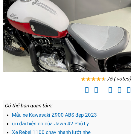
hàng
xịn
hãng
hiệu
Cẩm
tại
Phả
Cẩm
Phả
/5 ( votes)
Có thể bạn quan tâm:
Mẫu xe Kawasaki Z900 ABS đẹp 2023
ưu đãi hiện có của Jawa 42 Phủ Lý
Xe Rebel 1100 chạy nhanh lướt nhẹ