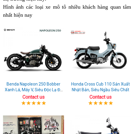
Hình ảnh
xuất
các loại xe mô tô
42
hành
Thái
nhiều khách hàng quan tâm
42
Cẩm
tại
tron
n
nhất hiện nay
xứ
chất
chạy
Lan
xịn
Phả
Cẩm
Cẩ
b
lượng
trong
Cẩm
Phả
Phả
J
hàng
Cẩm
Phả
B
đầu
Phả
4
moto
x
P
Benda Napoleon 250 Bobber
Honda Cross Cub 110 Sản Xuất
Xanh Lá, Máy V, Siêu Độc Lạ Đã
Nhật Bản, Siêu Ngầu Siêu Chất
Có Sẵn Xe
Contact us
Contact us