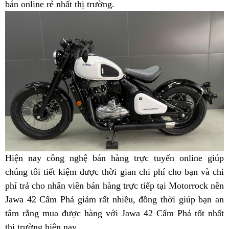
Cẩm
bán online rẻ nhất thị trường
42
retro
.
Phả
xịn
sport
Cẩm
Phả
Hiện nay
tân
công nghệ bán hàng trực tuyến
nơi
online
lắp
giúp
chúng tôi tiết kiệm
trang
phù
được thời gian
phụ
chi phí cho bạn
bán
Jawa
và chi
đặt
phí trả cho nhân viên bán hàng trực tiếp
hợp
tùng
nơi
tại Motorrock
Jawa
Bobber
nhận
nên
Jawa 42 Cẩm Phả giảm rất nhiều,
cho
có
đồng thời giúp bạn
bán
Bobber
42
xét
Jaw
an
tâm rằng mua được
thể
thay
hàng
báo
với Jawa 42 Cẩm Phả tốt nhất
nên
Jawa
42
hàng
42
thị trường hiện nay
Jawa
bảo
.
thao
dầu
giá
mua
Bobber
xịn
hiệu
chạ