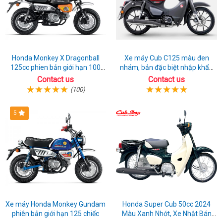
Honda Monkey X Dragonball
Xe máy Cub C125 màu đen
125cc phien bản giới hạn 100
nhám, bản đặc biệt nhập khẩu
chiếc từ 2 ký ức huyền thoại
Thái lan
Contact us
Contact us
(100)
5
Xe máy Honda Monkey Gundam
Honda Super Cub 50cc 2024
phiên bản giới hạn 125 chiếc
Màu Xanh Nhớt, Xe Nhật Bán